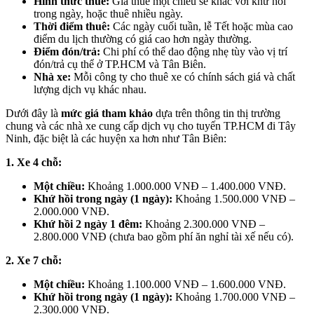
Hình thức thuê:
Giá thuê một chiều sẽ khác với khứ hồi
trong ngày, hoặc thuê nhiều ngày.
Thời điểm thuê:
Các ngày cuối tuần, lễ Tết hoặc mùa cao
điểm du lịch thường có giá cao hơn ngày thường.
Điểm đón/trả:
Chi phí có thể dao động nhẹ tùy vào vị trí
đón/trả cụ thể ở TP.HCM và Tân Biên.
Nhà xe:
Mỗi công ty cho thuê xe có chính sách giá và chất
lượng dịch vụ khác nhau.
Dưới đây là
mức giá tham khảo
dựa trên thông tin thị trường
chung và các nhà xe cung cấp dịch vụ cho tuyến TP.HCM đi Tây
Ninh, đặc biệt là các huyện xa hơn như Tân Biên:
1. Xe 4 chỗ:
Một chiều:
Khoảng 1.000.000 VNĐ – 1.400.000 VNĐ.
Khứ hồi trong ngày (1 ngày):
Khoảng 1.500.000 VNĐ –
2.000.000 VNĐ.
Khứ hồi 2 ngày 1 đêm:
Khoảng 2.300.000 VNĐ –
2.800.000 VNĐ (chưa bao gồm phí ăn nghỉ tài xế nếu có).
2. Xe 7 chỗ:
Một chiều:
Khoảng 1.100.000 VNĐ – 1.600.000 VNĐ.
Khứ hồi trong ngày (1 ngày):
Khoảng 1.700.000 VNĐ –
2.300.000 VNĐ.