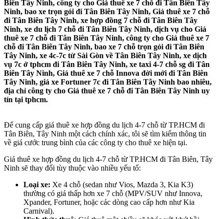
Biên Tây Ninh, công ty cho Giá thuê xe 7 chỗ đi Tân Biên Tây
Ninh, bao xe trọn gói đi Tân Biên Tây Ninh, Giá thuê xe 7 chỗ
đi Tân Biên Tây Ninh, xe hợp đồng 7 chỗ đi Tân Biên Tây
Ninh, xe du lịch 7 chỗ đi Tân Biên Tây Ninh, dịch vụ cho Giá
thuê xe 7 chỗ đi Tân Biên Tây Ninh, công ty cho Giá thuê xe 7
chỗ đi Tân Biên Tây Ninh, bao xe 7 chỗ trọn gói đi Tân Biên
Tây Ninh, xe 4c-7c từ Sài Gòn về Tân Biên Tây Ninh, xe dịch
vụ 7c ở tphcm đi Tân Biên Tây Ninh, xe taxi 4-7 chỗ sg đi Tân
Biên Tây Ninh, Giá thuê xe 7 chỗ Innova đời mới đi Tân Biên
Tây Ninh, giá xe Fortuner 7c đi Tân Biên Tây Ninh bao nhiêu,
địa chỉ công ty cho Giá thuê xe 7 chỗ đi Tân Biên Tây Ninh uy
tín tại tphcm.
Để cung cấp giá thuê xe hợp đồng du lịch 4-7 chỗ từ TP.HCM đi
Tân Biên, Tây Ninh một cách chính xác, tôi sẽ tìm kiếm thông tin
về giá cước trung bình của các công ty cho thuê xe hiện tại.
Giá thuê xe hợp đồng du lịch 4-7 chỗ từ TP.HCM đi Tân Biên, Tây
Ninh sẽ thay đổi tùy thuộc vào nhiều yếu tố:
Loại xe:
Xe 4 chỗ (sedan như Vios, Mazda 3, Kia K3)
thường có giá thấp hơn xe 7 chỗ (MPV/SUV như Innova,
Xpander, Fortuner, hoặc các dòng cao cấp hơn như Kia
Carnival).