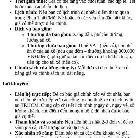
Thời gian thuê:
Giá có thể tăng vào cuối tuần, các dịp lễ, Tết
hoặc mùa cao điểm du lịch.
Lịch trình:
Nếu bạn có lịch trình đi nhiều điểm tham quan
trong Phan Thiết/Mũi Né hoặc có các yêu cầu đặc biệt khác,
giá có thể được điều chỉnh.
Dịch vụ bao gồm:
Thường đã bao gồm:
Xăng dầu, phí cầu đường,
lương tài xế.
Thường chưa bao gồm:
Thuế VAT (nếu có), chi phí
ăn ở của tài xế (nếu qua đêm – thường khoảng 300.000
VNĐ/đêm), phí giữ xe tại các điểm du lịch/khách sạn,
tiền tip cho tài xế (nếu có).
Chính sách của từng công ty:
Mỗi đơn vị cho thuê xe có
bảng giá và chính sách ưu đãi riêng.
Lời khuyên:
Liên hệ trực tiếp:
Để có báo giá chính xác và tốt nhất, bạn
nên liên hệ trực tiếp với các công ty cho thuê xe du lịch uy tín
tại TP.HCM. Cung cấp chi tiết lịch trình (ngày đi, ngày về, số
lượng khách, các điểm đến mong muốn) để nhận được báo
giá cụ thể.
Tham khảo và so sánh:
Nên liên hệ ít nhất 2-3 đơn vị để so
sánh giá cả, chất lượng xe và dịch vụ.
Xác nhận rõ ràng:
Đảm bảo tất cả các điều khoản về giá,