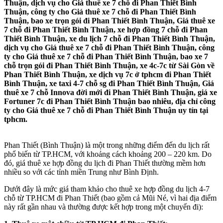
Thuận, dịch vụ cho Giá thuê xe 7 chỗ đi Phan Thiết Bình
Thuận, công ty cho Giá thuê xe 7 chỗ đi Phan Thiết Bình
Thuận, bao xe trọn gói đi Phan Thiết Bình Thuận, Giá thuê xe
7 chỗ đi Phan Thiết Bình Thuận, xe hợp đồng 7 chỗ đi Phan
Thiết Bình Thuận, xe du lịch 7 chỗ đi Phan Thiết Bình Thuận,
dịch vụ cho Giá thuê xe 7 chỗ đi Phan Thiết Bình Thuận, công
ty cho Giá thuê xe 7 chỗ đi Phan Thiết Bình Thuận, bao xe 7
chỗ trọn gói đi Phan Thiết Bình Thuận, xe 4c-7c từ Sài Gòn về
Phan Thiết Bình Thuận, xe dịch vụ 7c ở tphcm đi Phan Thiết
Bình Thuận, xe taxi 4-7 chỗ sg đi Phan Thiết Bình Thuận, Giá
thuê xe 7 chỗ Innova đời mới đi Phan Thiết Bình Thuận, giá xe
Fortuner 7c đi Phan Thiết Bình Thuận bao nhiêu, địa chỉ công
ty cho Giá thuê xe 7 chỗ đi Phan Thiết Bình Thuận uy tín tại
tphcm.
Phan Thiết (Bình Thuận) là một trong những điểm đến du lịch rất
phổ biến từ TP.HCM, với khoảng cách khoảng 200 – 220 km. Do
đó, giá thuê xe hợp đồng du lịch đi Phan Thiết thường mềm hơn
nhiều so với các tỉnh miền Trung như Bình Định.
Dưới đây là mức giá tham khảo cho thuê xe hợp đồng du lịch 4-7
chỗ từ TP.HCM đi Phan Thiết (bao gồm cả Mũi Né, vì hai địa điểm
này rất gần nhau và thường được kết hợp trong một chuyến đi):