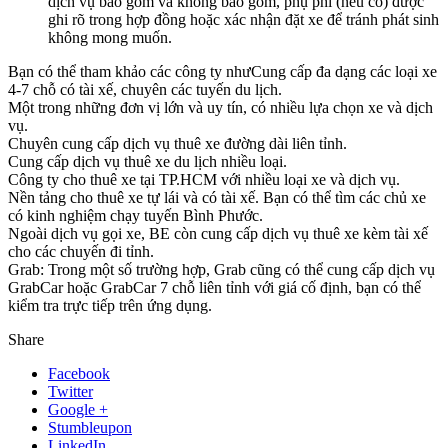
dịch vụ bao gồm và không bao gồm, phụ phí (nếu có) được
ghi rõ trong hợp đồng hoặc xác nhận đặt xe để tránh phát sinh
không mong muốn.
Bạn có thể tham khảo các công ty nhưCung cấp đa dạng các loại xe
4-7 chỗ có tài xế, chuyên các tuyến du lịch.
Một trong những đơn vị lớn và uy tín, có nhiều lựa chọn xe và dịch
vụ.
Chuyên cung cấp dịch vụ thuê xe đường dài liên tỉnh.
Cung cấp dịch vụ thuê xe du lịch nhiều loại.
Công ty cho thuê xe tại TP.HCM với nhiều loại xe và dịch vụ.
Nền tảng cho thuê xe tự lái và có tài xế. Bạn có thể tìm các chủ xe
có kinh nghiệm chạy tuyến Bình Phước.
Ngoài dịch vụ gọi xe, BE còn cung cấp dịch vụ thuê xe kèm tài xế
cho các chuyến đi tỉnh.
Grab: Trong một số trường hợp, Grab cũng có thể cung cấp dịch vụ
GrabCar hoặc GrabCar 7 chỗ liên tỉnh với giá cố định, bạn có thể
kiểm tra trực tiếp trên ứng dụng.
Share
Facebook
Twitter
Google +
Stumbleupon
LinkedIn