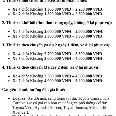
1. Thuê xe một chiều từ TP.HCM đi Phan Thiết:
Xe 4 chỗ:
Khoảng
1.300.000 VNĐ – 2.200.000 VNĐ
.
Xe 7 chỗ:
Khoảng
1.500.000 VNĐ – 2.500.000 VNĐ
.
2. Thuê xe khứ hồi (đưa đón trong ngày, không ở lại phục vụ):
Xe 4 chỗ:
Khoảng
2.000.000 VNĐ – 2.900.000 VNĐ
.
Xe 7 chỗ:
Khoảng
2.300.000 VNĐ – 3.300.000 VNĐ
.
3. Thuê xe theo chuyến (ví dụ 2 ngày 1 đêm, xe ở lại phục vụ):
Xe 4 chỗ:
Khoảng
2.700.000 VNĐ – 3.500.000 VNĐ
.
Xe 7 chỗ:
Khoảng
3.000.000 VNĐ – 4.000.000 VNĐ
.
4. Thuê xe theo chuyến (3 ngày 2 đêm, xe ở lại phục vụ):
Xe 4 chỗ:
Khoảng
3.500.000 VNĐ – 4.500.000 VNĐ
.
Xe 7 chỗ:
Khoảng
4.000.000 VNĐ – 5.200.000 VNĐ
.
Các yếu tố ảnh hưởng đến giá thuê:
Loại xe:
Xe đời mới, sang trọng (ví dụ: Toyota Camry, Kia
Carnival) sẽ có giá cao hơn các dòng xe phổ thông (ví dụ:
Toyota Vios, Hyundai Accent, Toyota Innova, Mitsubishi
Xpander).