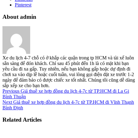
Pinterest
About admin
Xe du lịch 4-7 chỗ có ở khắp các quận trong tp HCM và tài xế luôn
sẵn sàng để đón khách. Chỉ sau 45 phút đến 1h là có mặt khi bạn
yêu cầu đi xa gấp. Tuy nhiên, nếu bạn không gấp hoặc dự định đi
chơi xa vào dịp lễ hoặc cuối tuần, vui lòng gọi điện đặt xe trước 1-2
ngày để đảm bảo có được chiếc xe tốt nhất. Chúng tôi cũng dễ dàng
sắp xếp xe cho bạn hơn.
Previous
Giá thuê xe hợp đồng du lịch 4-7c từ TP.HCM đi La Gi
Bình Thuận
Next
Giá thuê xe hợp đồng du lịch 4-7c từ TP.HCM đi Vĩnh Thạnh
Bình Định
Related Articles