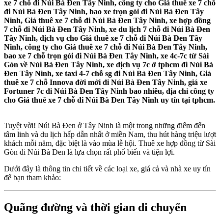
xe 7 chỗ đi Núi Bà Đen Tây Ninh, công ty cho Giá thuê xe 7 chỗ
đi Núi Bà Đen Tây Ninh, bao xe trọn gói đi Núi Bà Đen Tây
Ninh, Giá thuê xe 7 chỗ đi Núi Bà Đen Tây Ninh, xe hợp đồng
7 chỗ đi Núi Bà Đen Tây Ninh, xe du lịch 7 chỗ đi Núi Bà Đen
Tây Ninh, dịch vụ cho Giá thuê xe 7 chỗ đi Núi Bà Đen Tây
Ninh, công ty cho Giá thuê xe 7 chỗ đi Núi Bà Đen Tây Ninh,
bao xe 7 chỗ trọn gói đi Núi Bà Đen Tây Ninh, xe 4c-7c từ Sài
Gòn về Núi Bà Đen Tây Ninh, xe dịch vụ 7c ở tphcm đi Núi Bà
Đen Tây Ninh, xe taxi 4-7 chỗ sg đi Núi Bà Đen Tây Ninh, Giá
thuê xe 7 chỗ Innova đời mới đi Núi Bà Đen Tây Ninh, giá xe
Fortuner 7c đi Núi Bà Đen Tây Ninh bao nhiêu, địa chỉ công ty
cho Giá thuê xe 7 chỗ đi Núi Bà Đen Tây Ninh uy tín tại tphcm.
Tuyệt vời! Núi Bà Đen ở Tây Ninh là một trong những điểm đến
tâm linh và du lịch hấp dẫn nhất ở miền Nam, thu hút hàng triệu lượt
khách mỗi năm, đặc biệt là vào mùa lễ hội. Thuê xe hợp đồng từ Sài
Gòn đi Núi Bà Đen là lựa chọn rất phổ biến và tiện lợi.
Dưới đây là thông tin chi tiết về các loại xe, giá cả và nhà xe uy tín
để bạn tham khảo:
Quãng đường và thời gian di chuyển