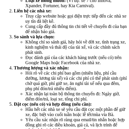
Loại xe mong muốn:
(Ví dụ: xe 7 chỗ Innova,
Xpander, Fortuner, hay Kia Carnival).
Liên hệ các nhà xe:
Truy cập website hoặc gọi điện trực tiếp đến các nhà xe
uy tín đã liệt kê.
Cung cấp đầy đủ thông tin chi tiết về chuyến đi của bạn
để nhận báo giá.
So sánh và lựa chọn:
Không chỉ so sánh giá, hãy hỏi về đời xe, tình trạng xe,
kinh nghiệm và thái độ của tài xế, và các chính sách
phát sinh.
Đọc đánh giá của các khách hàng trước (nếu có) trên
Google Maps hoặc Facebook của nhà xe.
Thương lượng và xác nhận:
Hỏi rõ về các chi phí bao gồm (nhiên liệu, phí cầu
đường, lương tài xế) và các chi phí có thể phát sinh (phí
chờ quá giờ, phí giữ xe, ăn nghỉ tài xế nếu qua đêm,
phụ phí đón/trả nhiều điểm).
Xác nhận lại toàn bộ thông tin chuyến đi: Ngày giờ,
điểm đón/trả, loại xe, tổng chi phí.
Đặt cọc (nếu có) và hợp đồng (nếu cần):
Hầu hết các nhà xe sẽ yêu cầu đặt cọc một phần để giữ
xe, đặc biệt vào cuối tuần hoặc lễ tết/mùa vía Bà.
Yêu cầu xác nhận rõ ràng qua email/tin nhắn hoặc hợp
đồng ghi rõ các điều khoản, giá cả, và lịch trình để