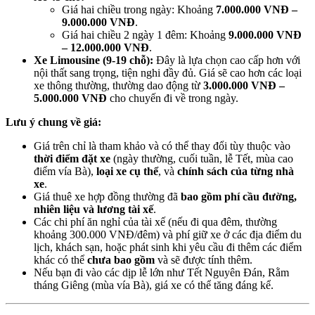
Giá hai chiều trong ngày: Khoảng
7.000.000 VNĐ –
9.000.000 VNĐ
.
Giá hai chiều 2 ngày 1 đêm: Khoảng
9.000.000 VNĐ
– 12.000.000 VNĐ
.
Xe Limousine (9-19 chỗ):
Đây là lựa chọn cao cấp hơn với
nội thất sang trọng, tiện nghi đầy đủ. Giá sẽ cao hơn các loại
xe thông thường, thường dao động từ
3.000.000 VNĐ –
5.000.000 VNĐ
cho chuyến đi về trong ngày.
Lưu ý chung về giá:
Giá trên chỉ là tham khảo và có thể thay đổi tùy thuộc vào
thời điểm đặt xe
(ngày thường, cuối tuần, lễ Tết, mùa cao
điểm vía Bà),
loại xe cụ thể
, và
chính sách của từng nhà
xe
.
Giá thuê xe hợp đồng thường đã
bao gồm phí cầu đường,
nhiên liệu và lương tài xế
.
Các chi phí ăn nghỉ của tài xế (nếu đi qua đêm, thường
khoảng 300.000 VNĐ/đêm) và phí giữ xe ở các địa điểm du
lịch, khách sạn, hoặc phát sinh khi yêu cầu đi thêm các điểm
khác có thể
chưa bao gồm
và sẽ được tính thêm.
Nếu bạn đi vào các dịp lễ lớn như Tết Nguyên Đán, Rằm
tháng Giêng (mùa vía Bà), giá xe có thể tăng đáng kể.