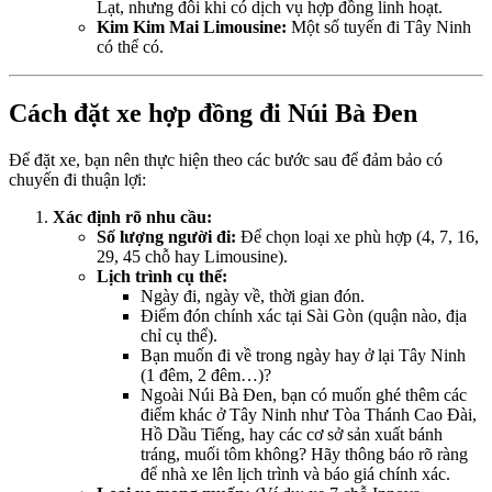
Lạt, nhưng đôi khi có dịch vụ hợp đồng linh hoạt.
Kim Kim Mai Limousine:
Một số tuyến đi Tây Ninh
có thể có.
Cách đặt xe hợp đồng đi Núi Bà Đen
Để đặt xe, bạn nên thực hiện theo các bước sau để đảm bảo có
chuyến đi thuận lợi:
Xác định rõ nhu cầu:
Số lượng người đi:
Để chọn loại xe phù hợp (4, 7, 16,
29, 45 chỗ hay Limousine).
Lịch trình cụ thể:
Ngày đi, ngày về, thời gian đón.
Điểm đón chính xác tại Sài Gòn (quận nào, địa
chỉ cụ thể).
Bạn muốn đi về trong ngày hay ở lại Tây Ninh
(1 đêm, 2 đêm…)?
Ngoài Núi Bà Đen, bạn có muốn ghé thêm các
điểm khác ở Tây Ninh như Tòa Thánh Cao Đài,
Hồ Dầu Tiếng, hay các cơ sở sản xuất bánh
tráng, muối tôm không? Hãy thông báo rõ ràng
để nhà xe lên lịch trình và báo giá chính xác.