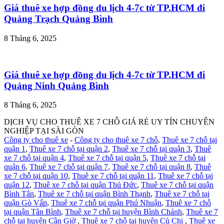
Giá thuê xe hợp đồng du lịch 4-7c từ TP.HCM đi
Quảng Trạch Quảng Bình
8 Tháng 6, 2025
Giá thuê xe hợp đồng du lịch 4-7c từ TP.HCM đi
Quảng Ninh Quảng Bình
8 Tháng 6, 2025
DỊCH VỤ CHO THUÊ XE 7 CHỖ GIÁ RẺ UY TÍN CHUYÊN
NGHIỆP TẠI SÀI GÒN
Công ty cho thuê xe
-
Công ty cho thuê xe 7 chỗ
,
Thuê xe 7 chỗ tại
quận 1
,
Thuê xe 7 chỗ tại quận 2
,
Thuê xe 7 chỗ tại quận 3
,
Thuê
xe 7 chỗ tại quận 4
,
Thuê xe 7 chỗ tại quận 5
,
Thuê xe 7 chỗ tại
quận 6
,
Thuê xe 7 chỗ tại quận 7
,
Thuê xe 7 chỗ tại quận 8
,
Thuê
xe 7 chỗ tại quận 10
,
Thuê xe 7 chỗ tại quận 11
,
Thuê xe 7 chỗ tại
quận 12
,
Thuê xe 7 chỗ tại quận Thủ Đức
,
Thuê xe 7 chỗ tại quận
Bình Tân
,
Thuê xe 7 chỗ tại quận Bình Thạnh
,
Thuê xe 7 chỗ tại
quận Gò Vấp
,
Thuê xe 7 chỗ tại quận Phú Nhuận
,
Thuê xe 7 chỗ
tại quận Tân Bình
,
Thuê xe 7 chỗ tại huyện Bình Chánh
,
Thuê xe 7
chỗ tại huyện Cần Giờ
,
Thuê xe 7 chỗ tại huyện Củ Chi
,
Thuê xe