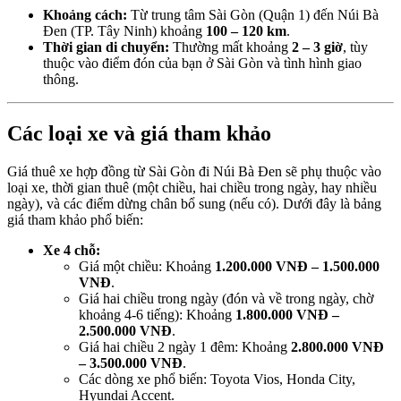
Khoảng cách:
Từ trung tâm Sài Gòn (Quận 1) đến Núi Bà
Đen (TP. Tây Ninh) khoảng
100 – 120 km
.
Thời gian di chuyển:
Thường mất khoảng
2 – 3 giờ
, tùy
thuộc vào điểm đón của bạn ở Sài Gòn và tình hình giao
thông.
Các loại xe và giá tham khảo
Giá thuê xe hợp đồng từ Sài Gòn đi Núi Bà Đen sẽ phụ thuộc vào
loại xe, thời gian thuê (một chiều, hai chiều trong ngày, hay nhiều
ngày), và các điểm dừng chân bổ sung (nếu có). Dưới đây là bảng
giá tham khảo phổ biến:
Xe 4 chỗ:
Giá một chiều: Khoảng
1.200.000 VNĐ – 1.500.000
VNĐ
.
Giá hai chiều trong ngày (đón và về trong ngày, chờ
khoảng 4-6 tiếng): Khoảng
1.800.000 VNĐ –
2.500.000 VNĐ
.
Giá hai chiều 2 ngày 1 đêm: Khoảng
2.800.000 VNĐ
– 3.500.000 VNĐ
.
Các dòng xe phổ biến: Toyota Vios, Honda City,
Hyundai Accent.