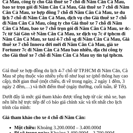
Cà Mau, công ty cho Giá thuê xe 7 chỗ đi Năm Căn Cà Mau,
bao xe trọn gói đi Năm Căn Cà Mau, Giá thuê xe 7 chỗ đi Năm
Căn Cà Mau, xe hợp đồng 7 chỗ đi Năm Căn Cà Mau, xe du
lịch 7 chỗ đi Năm Căn Cà Mau, dịch vụ cho Giá thuê xe 7 chỗ
đi Năm Căn Cà Mau, công ty cho Giá thuê xe 7 chỗ đi Năm
Căn Cà Mau, bao xe 7 chỗ trọn gói đi Năm Căn Cà Mau, xe 4c-
7c từ Sài Gòn về Năm Căn Cà Mau, xe dịch vụ 7c ở tphcm đi
Năm Căn Cà Mau, xe taxi 4-7 chỗ sg đi Năm Căn Cà Mau, Giá
thuê xe 7 chỗ Innova đời mới đi Năm Căn Cà Mau, giá xe
Fortuner 7c đi Năm Căn Cà Mau bao nhiêu, địa chỉ công ty
cho Giá thuê xe 7 chỗ đi Năm Căn Cà Mau uy tín tại tphcm.
Giá thuê xe hợp đồng du lịch 4-7 chỗ từ TP.HCM đi Năm Căn, Cà
Mau sẽ phụ thuộc vào nhiều yếu tố như loại xe (phổ thông hay cao
cấp), thời gian thuê (một chiều, đi về trong ngày, 2 ngày 1 đêm, 3
ngày 2 đêm,…) và thời điểm thuê (ngày thường, cuối tuần, lễ Tết).
Dưới đây là mức giá tham khảo được tổng hợp từ các nhà xe, bạn
nên liên hệ trực tiếp để có báo giá chính xác và tốt nhất cho lịch
trình của mình:
Giá tham khảo cho xe 4 chỗ đi Năm Căn:
Một chiều:
Khoảng 3.200.000đ – 3.400.000đ
Đi về trong ngày:
Khoảng 3.400.000đ – 3.700.000đ