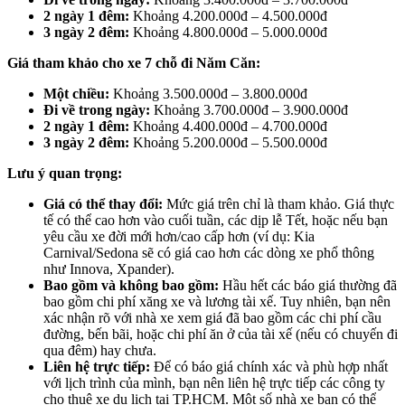
2 ngày 1 đêm:
Khoảng 4.200.000đ – 4.500.000đ
3 ngày 2 đêm:
Khoảng 4.800.000đ – 5.000.000đ
Giá tham khảo cho xe 7 chỗ đi Năm Căn:
Một chiều:
Khoảng 3.500.000đ – 3.800.000đ
Đi về trong ngày:
Khoảng 3.700.000đ – 3.900.000đ
2 ngày 1 đêm:
Khoảng 4.400.000đ – 4.700.000đ
3 ngày 2 đêm:
Khoảng 5.200.000đ – 5.500.000đ
Lưu ý quan trọng:
Giá có thể thay đổi:
Mức giá trên chỉ là tham khảo. Giá thực
tế có thể cao hơn vào cuối tuần, các dịp lễ Tết, hoặc nếu bạn
yêu cầu xe đời mới hơn/cao cấp hơn (ví dụ: Kia
Carnival/Sedona sẽ có giá cao hơn các dòng xe phổ thông
như Innova, Xpander).
Bao gồm và không bao gồm:
Hầu hết các báo giá thường đã
bao gồm chi phí xăng xe và lương tài xế. Tuy nhiên, bạn nên
xác nhận rõ với nhà xe xem giá đã bao gồm các chi phí cầu
đường, bến bãi, hoặc chi phí ăn ở của tài xế (nếu có chuyến đi
qua đêm) hay chưa.
Liên hệ trực tiếp:
Để có báo giá chính xác và phù hợp nhất
với lịch trình của mình, bạn nên liên hệ trực tiếp các công ty
cho thuê xe du lịch tại TP.HCM. Một số nhà xe bạn có thể