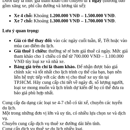
Dưới đây là mức giá tham khảo cho chuyến đi
1 ngày
(thường bao
gồm xăng xe, phí cầu đường và lương tài xế):
Xe 4 chỗ:
Khoảng
1.200.000 VNĐ – 1.500.000 VNĐ
.
Xe 7 chỗ:
Khoảng
1.300.000 VNĐ – 1.700.000 VNĐ
.
Lưu ý quan trọng:
Giá có thể thay đổi:
vào các ngày cuối tuần, lễ, Tết hoặc vào
mùa cao điểm du lịch.
Giá thuê 1 chiều:
thường sẽ rẻ hơn giá thuê cả ngày. Mức giá
tham khảo cho 1 chiều có thể từ 700.000 VNĐ – 1.100.000
VNĐ tùy loại xe và nhà xe.
Bảng giá trên chỉ là tham khảo.
Để nhận được báo giá
chính xác và tốt nhất cho lịch trình cụ thể của bạn, bạn nên
liên hệ trực tiếp với các đơn vị cho thuê xe uy tín tại
TP.HCM. Hãy cung cấp chi tiết về ngày đi, số lượng người,
loại xe mong muốn và lịch trình dự kiến để họ có thể đưa ra
báo giá phù hợp nhất.
Cung cấp đa dạng các loại xe 4-7 chỗ có tài xế, chuyên các tuyến
du lịch.
Một trong những đơn vị lớn và uy tín, có nhiều lựa chọn xe và dịch
vụ.
Chuyên cung cấp dịch vụ thuê xe đường dài liên tỉnh.
Cung cấp dịch vụ thuê xe du lịch nhiều loại.