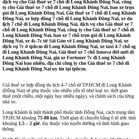
dịch vụ cho Giá thuê xe 7 chỗ đi Long Khánh Đồng Nai, công
ty cho Giá thuê xe 7 chỗ đi Long Khánh Đồng Nai, bao xe trọn
gói đi Long Khánh Đồng Nai, Giá thuê xe 7 chỗ đi Long Khánh
Đồng Nai, xe hợp đồng 7 chỗ đi Long Khánh Đồng Nai, xe du
lịch 7 chỗ đi Long Khánh Đồng Nai, dịch vụ cho Giá thuê xe 7
chỗ đi Long Khánh Đồng Nai, công ty cho Giá thuê xe 7 chỗ đi
Long Khánh Đồng Nai, bao xe 7 chỗ trọn gói đi Long Khánh
Đồng Nai, xe 4c-7c từ Sài Gòn về Long Khánh Đồng Nai, xe
dịch vụ 7c ở tphcm đi Long Khánh Đồng Nai, xe taxi 4-7 chỗ sg
đi Long Khánh Đồng Nai, Giá thuê xe 7 chỗ Innova đời mới đi
Long Khánh Đồng Nai, giá xe Fortuner 7c đi Long Khánh
Đồng Nai bao nhiêu, địa chỉ công ty cho Giá thuê xe 7 chỗ đi
Long Khánh Đồng Nai uy tín tại tphcm.
Giá thuê xe hợp đồng du lịch 4-7 chỗ từ TP.HCM đi Long Khánh
(Đồng Nai) sẽ phụ thuộc vào nhiều yếu tố như loại xe, thời gian
thuê (một chiều, một ngày hay nhiều ngày), và chính sách của từng
nhà xe.
Long Khánh là một thành phố thuộc tỉnh Đồng Nai, cách trung tâm
TP.HCM khoảng
75-80 km
. Thời gian di chuyển bằng ô tô ước tính
khoảng
1.5 – 2 giờ
, tùy thuộc vào tuyến đường và tình hình giao
thông.