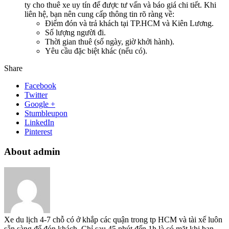
ty cho thuê xe uy tín để được tư vấn và báo giá chi tiết. Khi
liên hệ, bạn nên cung cấp thông tin rõ ràng về:
Điểm đón và trả khách tại TP.HCM và Kiên Lương.
Số lượng người đi.
Thời gian thuê (số ngày, giờ khởi hành).
Yêu cầu đặc biệt khác (nếu có).
Share
Facebook
Twitter
Google +
Stumbleupon
LinkedIn
Pinterest
About admin
Xe du lịch 4-7 chỗ có ở khắp các quận trong tp HCM và tài xế luôn
sẵn sàng để đón khách. Chỉ sau 45 phút đến 1h là có mặt khi bạn