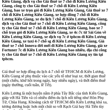
Kiên Giang, dịch vụ cho Giá thuê xe 7 chỗ đi Kiên Lương Kiên
Giang, công ty cho Giá thuê xe 7 chỗ đi Kiên Lương Kiên
Giang, bao xe trọn gói đi Kiên Lương Kiên Giang, Giá thuê xe 7
chỗ đi Kiên Lương Kiên Giang, xe hợp đồng 7 chỗ đi Kiên
Lương Kiên Giang, xe du lịch 7 chỗ đi Kiên Lương Kiên Giang,
dịch vụ cho Giá thuê xe 7 chỗ đi Kiên Lương Kiên Giang, công
ty cho Giá thuê xe 7 chỗ đi Kiên Lương Kiên Giang, bao xe 7
chỗ trọn gói đi Kiên Lương Kiên Giang, xe 4c-7c từ Sài Gòn về
Kiên Lương Kiên Giang, xe dịch vụ 7c ở tphcm đi Kiên Lương
Kiên Giang, xe taxi 4-7 chỗ sg đi Kiên Lương Kiên Giang, Giá
thuê xe 7 chỗ Innova đời mới đi Kiên Lương Kiên Giang, giá xe
Fortuner 7c đi Kiên Lương Kiên Giang bao nhiêu, địa chỉ công
ty cho Giá thuê xe 7 chỗ đi Kiên Lương Kiên Giang uy tín tại
tphcm.
Giá thuê xe hợp đồng du lịch 4-7 chỗ từ TP.HCM đi Kiên Lương,
Kiên Giang sẽ phụ thuộc vào các yếu tố như loại xe, thời gian thuê
(một chiều, khứ hồi trong ngày, hay nhiều ngày), và thời điểm thuê
(ngày thường, cuối tuần, lễ Tết).
Kiên Lương là một huyện nằm ở phía Tây Bắc của tỉnh Kiên Giang,
giáp với Hà Tiên và có nhiều điểm du lịch nổi tiếng như Hòn Phụ
Tử, Chùa Hang. Khoảng cách từ TP.HCM đến Kiên Lương khá xa,
tương đương hoặc hơn một chút so với Rạch Giá hay Hà Tiên tùy