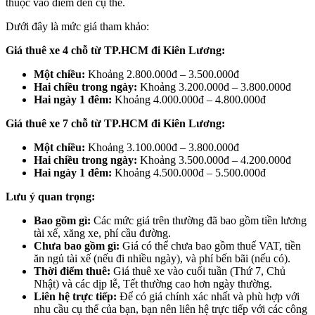
thuộc vào điểm đến cụ thể.
Dưới đây là mức giá tham khảo:
Giá thuê xe 4 chỗ từ TP.HCM đi Kiên Lương:
Một chiều:
Khoảng 2.800.000đ – 3.500.000đ
Hai chiều trong ngày:
Khoảng 3.200.000đ – 3.800.000đ
Hai ngày 1 đêm:
Khoảng 4.000.000đ – 4.800.000đ
Giá thuê xe 7 chỗ từ TP.HCM đi Kiên Lương:
Một chiều:
Khoảng 3.100.000đ – 3.800.000đ
Hai chiều trong ngày:
Khoảng 3.500.000đ – 4.200.000đ
Hai ngày 1 đêm:
Khoảng 4.500.000đ – 5.500.000đ
Lưu ý quan trọng:
Bao gồm gì:
Các mức giá trên thường đã bao gồm tiền lương
tài xế, xăng xe, phí cầu đường.
Chưa bao gồm gì:
Giá có thể chưa bao gồm thuế VAT, tiền
ăn ngủ tài xế (nếu đi nhiều ngày), và phí bến bãi (nếu có).
Thời điểm thuê:
Giá thuê xe vào cuối tuần (Thứ 7, Chủ
Nhật) và các dịp lễ, Tết thường cao hơn ngày thường.
Liên hệ trực tiếp:
Để có giá chính xác nhất và phù hợp với
nhu cầu cụ thể của bạn, bạn nên liên hệ trực tiếp với các công