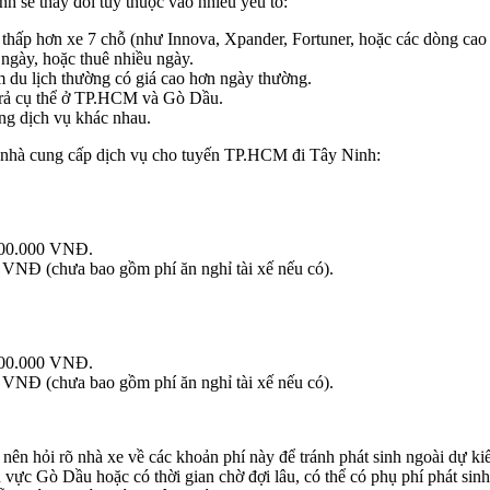
 sẽ thay đổi tùy thuộc vào nhiều yếu tố:
thấp hơn xe 7 chỗ (như Innova, Xpander, Fortuner, hoặc các dòng cao
 ngày, hoặc thuê nhiều ngày.
m du lịch thường có giá cao hơn ngày thường.
/trả cụ thể ở TP.HCM và Gò Dầu.
ợng dịch vụ khác nhau.
ác nhà cung cấp dịch vụ cho tuyến TP.HCM đi Tây Ninh:
00.000 VNĐ.
NĐ (chưa bao gồm phí ăn nghỉ tài xế nếu có).
00.000 VNĐ.
NĐ (chưa bao gồm phí ăn nghỉ tài xế nếu có).
nên hỏi rõ nhà xe về các khoản phí này để tránh phát sinh ngoài dự ki
 vực Gò Dầu hoặc có thời gian chờ đợi lâu, có thể có phụ phí phát sinh