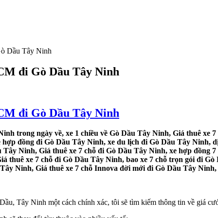
 Gò Dầu Tây Ninh
.HCM đi Gò Dầu Tây Ninh
.HCM đi Gò Dầu Tây Ninh
inh trong ngày về, xe 1 chiều về Gò Dầu Tây Ninh, Giá thuê xe 7 
 hợp đồng đi Gò Dầu Tây Ninh, xe du lịch đi Gò Dầu Tây Ninh, dị
u Tây Ninh, Giá thuê xe 7 chỗ đi Gò Dầu Tây Ninh, xe hợp đồng 7
Giá thuê xe 7 chỗ đi Gò Dầu Tây Ninh, bao xe 7 chỗ trọn gói đi G
 Tây Ninh, Giá thuê xe 7 chỗ Innova đời mới đi Gò Dầu Tây Ninh, 
u, Tây Ninh một cách chính xác, tôi sẽ tìm kiếm thông tin về giá cước