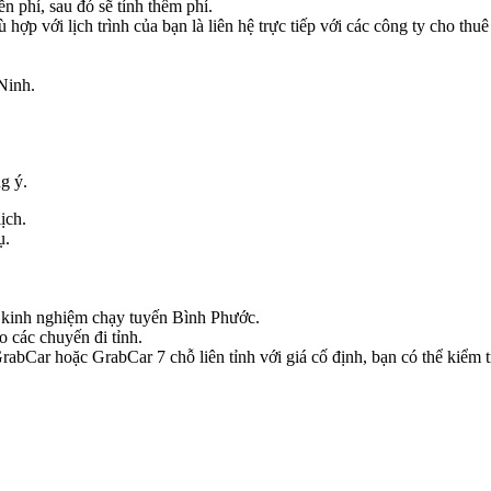
n phí, sau đó sẽ tính thêm phí.
hợp với lịch trình của bạn là liên hệ trực tiếp với các công ty cho thu
Ninh.
g ý.
ịch.
ụ.
có kinh nghiệm chạy tuyến Bình Phước.
o các chuyến đi tỉnh.
bCar hoặc GrabCar 7 chỗ liên tỉnh với giá cố định, bạn có thể kiểm tr