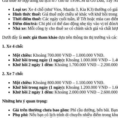
Giá thuê xe hợp đồng du lịch 4-7 chỗ từ TP.HCM đi Gò Dầu, Tây Ninh
Loại xe:
Xe 4 chỗ (như Vios, Mazda 3, Kia K3) thường có giá 
Hình thức thuê:
Giá thuê một chiều sẽ khác với khứ hồi trong
Thời điểm thuê:
Các ngày cuối tuần, lễ Tết hoặc mùa cao điể
Điểm đón/trả:
Chi phí có thể dao động nhẹ tùy vào vị trí đón
Nhà xe:
Mỗi công ty cho thuê xe có chính sách giá và chất lư
Dưới đây là
mức giá tham khảo
dựa trên thông tin thị trường và c
1. Xe 4 chỗ:
Một chiều:
Khoảng 700.000 VNĐ – 1.000.000 VNĐ.
Khứ hồi trong ngày (1 ngày):
Khoảng 1.000.000 VNĐ – 1.4
Khứ hồi 2 ngày 1 đêm:
Khoảng 1.700.000 VNĐ – 2.200.000 V
2. Xe 7 chỗ:
Một chiều:
Khoảng 800.000 VNĐ – 1.100.000 VNĐ.
Khứ hồi trong ngày (1 ngày):
Khoảng 1.200.000 VNĐ – 1.6
Khứ hồi 2 ngày 1 đêm:
Khoảng 2.000.000 VNĐ – 2.600.000 V
Những lưu ý quan trọng:
Giá trên thường chưa bao gồm:
Phí cầu đường, bến bãi. Bạn 
Phụ phí:
Nếu bạn có lịch trình di chuyển nhiều điểm trong khu