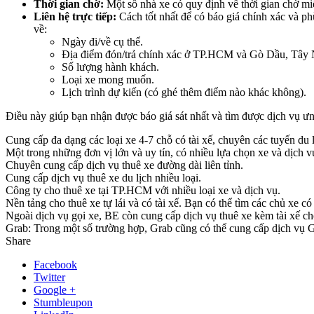
Thời gian chờ:
Một số nhà xe có quy định về thời gian chờ miễ
Liên hệ trực tiếp:
Cách tốt nhất để có báo giá chính xác và phù 
về:
Ngày đi/về cụ thể.
Địa điểm đón/trả chính xác ở TP.HCM và Gò Dầu, Tây 
Số lượng hành khách.
Loại xe mong muốn.
Lịch trình dự kiến (có ghé thêm điểm nào khác không).
Điều này giúp bạn nhận được báo giá sát nhất và tìm được dịch vụ ưn
Cung cấp đa dạng các loại xe 4-7 chỗ có tài xế, chuyên các tuyến du l
Một trong những đơn vị lớn và uy tín, có nhiều lựa chọn xe và dịch v
Chuyên cung cấp dịch vụ thuê xe đường dài liên tỉnh.
Cung cấp dịch vụ thuê xe du lịch nhiều loại.
Công ty cho thuê xe tại TP.HCM với nhiều loại xe và dịch vụ.
Nền tảng cho thuê xe tự lái và có tài xế. Bạn có thể tìm các chủ xe 
Ngoài dịch vụ gọi xe, BE còn cung cấp dịch vụ thuê xe kèm tài xế ch
Grab: Trong một số trường hợp, Grab cũng có thể cung cấp dịch vụ Gra
Share
Facebook
Twitter
Google +
Stumbleupon