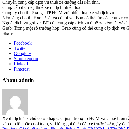
Chuyên cung cấp dịch vụ thuê xe đường dài liên tỉnh.
Cung cấp dịch vụ thuê xe du lịch nhiều loại.
Công ty cho thuê xe tại TP.HCM với nhiều loại xe và dịch vụ.
Nền tảng cho thuê xe tự lái và có tài xế. Bạn có thể tìm các chủ xe 
Ngoài dịch vụ gọi xe, BE còn cung cấp dịch vụ thuê xe kèm tài xế ch
Grab: Trong một số trường hợp, Grab cũng có thể cung cấp dịch vụ Gra
Share
Facebook
Twitter
Google +
Stumbleupon
LinkedIn
Pinterest
About admin
Xe du lịch 4-7 chỗ có ở khắp các quận trong tp HCM và tài xế luôn s
vào dịp lễ hoặc cuối tuần, vui lòng gọi điện đặt xe trước 1-2 ngày đ
Previous
Giá thuê xe hợp đồng du lịch 4-7c từ TP.HCM đi Tân Phú 