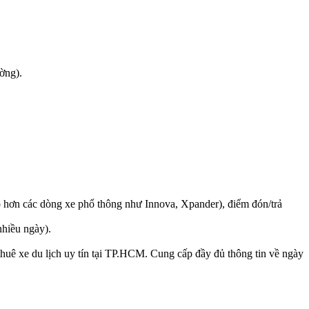
ờng).
ao hơn các dòng xe phổ thông như Innova, Xpander), điểm đón/trả
nhiều ngày).
o thuê xe du lịch uy tín tại TP.HCM. Cung cấp đầy đủ thông tin về ngày