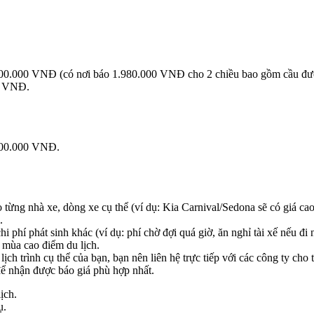
0.000 VNĐ (có nơi báo 1.980.000 VNĐ cho 2 chiều bao gồm cầu đư
0 VNĐ.
00.000 VNĐ.
o từng nhà xe, dòng xe cụ thể (ví dụ: Kia Carnival/Sedona sẽ có giá c
.
i phí phát sinh khác (ví dụ: phí chờ đợi quá giờ, ăn nghỉ tài xế nếu đi 
 mùa cao điểm du lịch.
 lịch trình cụ thể của bạn, bạn nên liên hệ trực tiếp với các công ty ch
để nhận được báo giá phù hợp nhất.
ịch.
ụ.