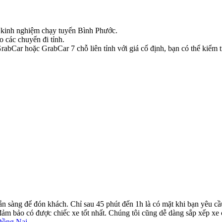
có kinh nghiệm chạy tuyến Bình Phước.
o các chuyến đi tỉnh.
bCar hoặc GrabCar 7 chỗ liên tỉnh với giá cố định, bạn có thể kiểm tr
ẵn sàng để đón khách. Chỉ sau 45 phút đến 1h là có mặt khi bạn yêu cầ
ể đảm bảo có được chiếc xe tốt nhất. Chúng tôi cũng dễ dàng sắp xếp xe
Đồng Nai