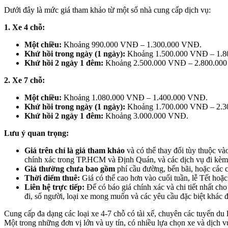
Dưới đây là mức giá tham khảo từ một số nhà cung cấp dịch vụ:
1. Xe 4 chỗ:
Một chiều:
Khoảng 990.000 VNĐ – 1.300.000 VNĐ.
Khứ hồi trong ngày (1 ngày):
Khoảng 1.500.000 VNĐ – 1.80
Khứ hồi 2 ngày 1 đêm:
Khoảng 2.500.000 VNĐ – 2.800.00
2. Xe 7 chỗ:
Một chiều:
Khoảng 1.080.000 VNĐ – 1.400.000 VNĐ.
Khứ hồi trong ngày (1 ngày):
Khoảng 1.700.000 VNĐ – 2.3
Khứ hồi 2 ngày 1 đêm:
Khoảng 3.000.000 VNĐ.
Lưu ý quan trọng:
Giá trên chỉ là giá tham khảo
và có thể thay đổi tùy thuộc và
chính xác trong TP.HCM và Định Quán, và các dịch vụ đi kèm
Giá thường chưa bao gồm
phí cầu đường, bến bãi, hoặc các ch
Thời điểm thuê:
Giá có thể cao hơn vào cuối tuần, lễ Tết hoặc
Liên hệ trực tiếp:
Để có báo giá chính xác và chi tiết nhất cho
đi, số người, loại xe mong muốn và các yêu cầu đặc biệt khác 
Cung cấp đa dạng các loại xe 4-7 chỗ có tài xế, chuyên các tuyến du l
Một trong những đơn vị lớn và uy tín, có nhiều lựa chọn xe và dịch v