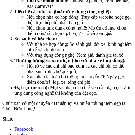
Loại xe mong muốn:
Innova, Xpander, Fortuner, hay
Kia Carnival?
Liên hệ các nhà xe (hoặc ứng dụng công nghệ):
Nếu chọn nhà xe hợp đồng: Truy cập website hoặc gọi
điện trực tiếp để nhận báo giá.
Nếu chọn ứng dụng công nghệ: Mở ứng dụng, chọn
điểm đón/trả, chọn dịch vụ 7 chỗ và xem giá.
So sánh và lựa chọn:
Với nhà xe hợp đồng: So sánh giá, đời xe, kinh nghiệm
tài xế và chính sách.
Với ứng dụng công nghệ: Xem giá, đánh giá tài xế.
Thương lượng và xác nhận (đối với nhà xe hợp đồng):
Hỏi rõ về các chi phí bao gồm và các chi phí có thể
phát sinh (phí chờ quá giờ).
Xác nhận lại toàn bộ thông tin chuyến đi: Ngày giờ,
điểm đón/trả, loại xe, tổng chi phí.
Đặt cọc (nếu có):
Một số nhà xe có thể yêu cầu đặt cọc. Với
ứng dụng công nghệ thì không cần đặt cọc.
Chúc bạn có một chuyến đi thuận lợi và nhiều trải nghiệm đẹp tại
Chùa Bửu Long!
Share
Facebook
Twitter