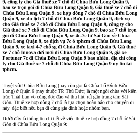
9, công ty cho Giá thuê xe 7 chỗ đi Chùa Bửu Long Quận 9,
bao xe trọn gói đi Chùa Bửu Long Quận 9, Giá thuê xe 7 chỗ đi
Chùa Bửu Long Quận 9, xe hợp đồng 7 chỗ đi Chùa Bửu Long
Quận 9, xe du lịch 7 chỗ đi Chùa Bửu Long Quận 9, dịch vụ
cho Giá thuê xe 7 chỗ đi Chùa Bửu Long Quận 9, công ty cho
Giá thuê xe 7 chỗ đi Chùa Bửu Long Quận 9, bao xe 7 chỗ trọn
gói đi Chùa Bửu Long Quận 9, xe 4c-7c từ Sài Gòn về Chùa
Bửu Long Quận 9, xe dịch vụ 7c ở tphcm đi Chùa Bửu Long
Quận 9, xe taxi 4-7 chỗ sg đi Chùa Bửu Long Quận 9, Giá thuê
xe 7 chỗ Innova đời mới đi Chùa Bửu Long Quận 9, giá xe
Fortuner 7c đi Chùa Bửu Long Quận 9 bao nhiêu, địa chỉ công
ty cho Giá thuê xe 7 chỗ đi Chùa Bửu Long Quận 9 uy tín tại
tphcm.
Tuyệt vời! Chùa Bửu Long (hay còn gọi là Chùa Tổ Đình Bửu
Long) ở Quận 9 (nay thuộc TP. Thủ Đức) là một ngôi chùa với kiến
trúc Thái Lan vô cùng độc đáo và thu hút, rất gần trung tâm Sài
Gòn. Thuê xe hợp đồng 7 chỗ là lựa chọn hoàn hảo cho chuyến đi
này, đặc biệt nếu bạn đi cùng gia đình hoặc nhóm bạn.
Dưới đây là thông tin chi tiết về việc thuê xe hợp đồng 7 chỗ từ Sài
Gòn đi Chùa Bửu Long Quận 9: