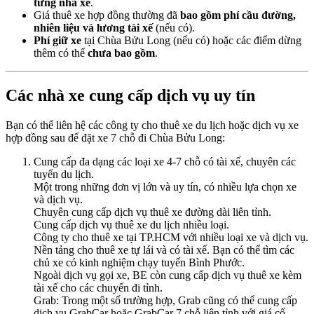
từng nhà xe
.
Giá thuê xe hợp đồng thường đã
bao gồm phí cầu đường,
nhiên liệu và lương tài xế
(nếu có).
Phí giữ xe
tại Chùa Bửu Long (nếu có) hoặc các điểm dừng
thêm có thể
chưa bao gồm
.
Các nhà xe cung cấp dịch vụ uy tín
Bạn có thể liên hệ các công ty cho thuê xe du lịch hoặc dịch vụ xe
hợp đồng sau để đặt xe 7 chỗ đi Chùa Bửu Long:
Cung cấp đa dạng các loại xe 4-7 chỗ có tài xế, chuyên các
tuyến du lịch.
Một trong những đơn vị lớn và uy tín, có nhiều lựa chọn xe
và dịch vụ.
Chuyên cung cấp dịch vụ thuê xe đường dài liên tỉnh.
Cung cấp dịch vụ thuê xe du lịch nhiều loại.
Công ty cho thuê xe tại TP.HCM với nhiều loại xe và dịch vụ.
Nền tảng cho thuê xe tự lái và có tài xế. Bạn có thể tìm các
chủ xe có kinh nghiệm chạy tuyến Bình Phước.
Ngoài dịch vụ gọi xe, BE còn cung cấp dịch vụ thuê xe kèm
tài xế cho các chuyến đi tỉnh.
Grab: Trong một số trường hợp, Grab cũng có thể cung cấp
dịch vụ GrabCar hoặc GrabCar 7 chỗ liên tỉnh với giá cố