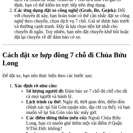
định, bạn có thể kiểm tra trực tiếp trên ứng dụng.
Các ứng dụng đặt xe công nghệ (Grab, Be, Gojek):
Đối
với chuyến đi này, bạn hoàn toàn có thể cân nhắc đặt xe công
nghệ theo chuyến, chọn dịch vụ 7 chỗ. Giá sẽ được báo trước
và thường cạnh tranh. Đây là lựa chọn tiện lợi nhất cho
chuyến đi ngắn. Tuy nhiên, bạn nên đặt chuyến khứ hồi hoặc
đặt lại chuyến về để đảm bảo có xe.
Cách đặt xe hợp đồng 7 chỗ đi Chùa Bửu
Long
Để đặt xe, bạn nên thực hiện theo các bước sau:
Xác định rõ nhu cầu:
Số lượng người đi:
Đảm bảo xe 7 chỗ đủ chỗ cho tất
cả mọi người và hành lý.
Lịch trình cụ thể:
Ngày đi, thời gian đón, điểm đón
chính xác tại Sài Gòn (quận nào, địa chỉ cụ thể), và bạn
muốn về lại Sài Gòn vào lúc mấy giờ.
Các điểm dừng thêm (nếu có):
Ngoài Chùa Bửu
Long, bạn có muốn ghé thêm một vài điểm ở Quận
9/Thủ Đức không?