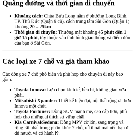
Quãng đường và thời gian di chuyển
Khoảng cách:
Chùa Bửu Long nằm ở phường Long Bình,
TP. Thủ Đức (Quận 9 cũ), cách trung tâm Sài Gòn (Quận 1)
khoảng
20 – 25km
.
Thời gian di chuyển:
Thường mất khoảng
45 phút đến 1
giờ 15 phút
, tùy thuộc vào tình hình giao thông và điểm đón
của bạn ở Sài Gòn.
Các loại xe 7 chỗ và giá tham khảo
Các dòng xe 7 chỗ phổ biến và phù hợp cho chuyến đi này bao
gồm:
Toyota Innova:
Lựa chọn kinh tế, bền bỉ, không gian vừa
phải.
Mitsubishi Xpander:
Thiết kế hiện đại, nội thất rộng rãi hơn
Innova một chút.
Toyota Fortuner:
Dòng SUV mạnh mẽ, cao cấp hơn, phù
hợp cho những ai thích sự vững chãi.
Kia Carnival/Sedona:
Dòng MPV cỡ lớn, sang trọng và
rộng rãi nhất trong phân khúc 7 chỗ, rất thoải mái nếu bạn đi
đủ người và có hành lý.