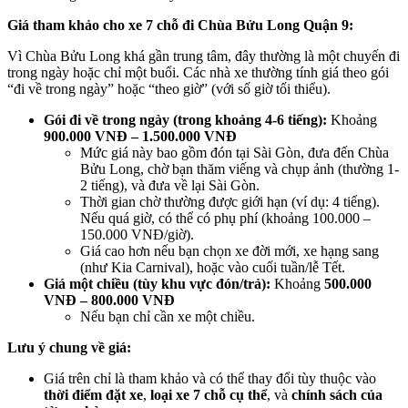
Giá tham khảo cho xe 7 chỗ đi Chùa Bửu Long Quận 9:
Vì Chùa Bửu Long khá gần trung tâm, đây thường là một chuyến đi
trong ngày hoặc chỉ một buổi. Các nhà xe thường tính giá theo gói
“đi về trong ngày” hoặc “theo giờ” (với số giờ tối thiểu).
Gói đi về trong ngày (trong khoảng 4-6 tiếng):
Khoảng
900.000 VNĐ – 1.500.000 VNĐ
Mức giá này bao gồm đón tại Sài Gòn, đưa đến Chùa
Bửu Long, chờ bạn thăm viếng và chụp ảnh (thường 1-
2 tiếng), và đưa về lại Sài Gòn.
Thời gian chờ thường được giới hạn (ví dụ: 4 tiếng).
Nếu quá giờ, có thể có phụ phí (khoảng 100.000 –
150.000 VNĐ/giờ).
Giá cao hơn nếu bạn chọn xe đời mới, xe hạng sang
(như Kia Carnival), hoặc vào cuối tuần/lễ Tết.
Giá một chiều (tùy khu vực đón/trả):
Khoảng
500.000
VNĐ – 800.000 VNĐ
Nếu bạn chỉ cần xe một chiều.
Lưu ý chung về giá:
Giá trên chỉ là tham khảo và có thể thay đổi tùy thuộc vào
thời điểm đặt xe
,
loại xe 7 chỗ cụ thể
, và
chính sách của