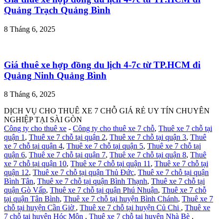
Quảng Trạch Quảng Bình
8 Tháng 6, 2025
Giá thuê xe hợp đồng du lịch 4-7c từ TP.HCM đi
Quảng Ninh Quảng Bình
8 Tháng 6, 2025
DỊCH VỤ CHO THUÊ XE 7 CHỖ GIÁ RẺ UY TÍN CHUYÊN
NGHIỆP TẠI SÀI GÒN
Công ty cho thuê xe
-
Công ty cho thuê xe 7 chỗ
,
Thuê xe 7 chỗ tại
quận 1
,
Thuê xe 7 chỗ tại quận 2
,
Thuê xe 7 chỗ tại quận 3
,
Thuê
xe 7 chỗ tại quận 4
,
Thuê xe 7 chỗ tại quận 5
,
Thuê xe 7 chỗ tại
quận 6
,
Thuê xe 7 chỗ tại quận 7
,
Thuê xe 7 chỗ tại quận 8
,
Thuê
xe 7 chỗ tại quận 10
,
Thuê xe 7 chỗ tại quận 11
,
Thuê xe 7 chỗ tại
quận 12
,
Thuê xe 7 chỗ tại quận Thủ Đức
,
Thuê xe 7 chỗ tại quận
Bình Tân
,
Thuê xe 7 chỗ tại quận Bình Thạnh
,
Thuê xe 7 chỗ tại
quận Gò Vấp
,
Thuê xe 7 chỗ tại quận Phú Nhuận
,
Thuê xe 7 chỗ
tại quận Tân Bình
,
Thuê xe 7 chỗ tại huyện Bình Chánh
,
Thuê xe 7
chỗ tại huyện Cần Giờ
,
Thuê xe 7 chỗ tại huyện Củ Chi
,
Thuê xe
7 chỗ tại huyện Hóc Môn
,
Thuê xe 7 chỗ tại huyện Nhà Bè
,