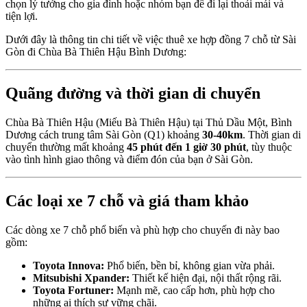
chọn lý tưởng cho gia đình hoặc nhóm bạn để đi lại thoải mái và
tiện lợi.
Dưới đây là thông tin chi tiết về việc thuê xe hợp đồng 7 chỗ từ Sài
Gòn đi Chùa Bà Thiên Hậu Bình Dương:
Quãng đường và thời gian di chuyển
Chùa Bà Thiên Hậu (Miếu Bà Thiên Hậu) tại Thủ Dầu Một, Bình
Dương cách trung tâm Sài Gòn (Q1) khoảng
30-40km
. Thời gian di
chuyển thường mất khoảng
45 phút đến 1 giờ 30 phút
, tùy thuộc
vào tình hình giao thông và điểm đón của bạn ở Sài Gòn.
Các loại xe 7 chỗ và giá tham khảo
Các dòng xe 7 chỗ phổ biến và phù hợp cho chuyến đi này bao
gồm:
Toyota Innova:
Phổ biến, bền bỉ, không gian vừa phải.
Mitsubishi Xpander:
Thiết kế hiện đại, nội thất rộng rãi.
Toyota Fortuner:
Mạnh mẽ, cao cấp hơn, phù hợp cho
những ai thích sự vững chãi.