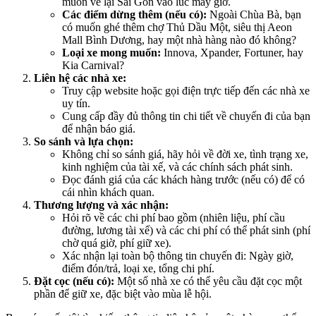
muốn về lại Sài Gòn vào lúc mấy giờ.
Các điểm dừng thêm (nếu có):
Ngoài Chùa Bà, bạn
có muốn ghé thêm chợ Thủ Dầu Một, siêu thị Aeon
Mall Bình Dương, hay một nhà hàng nào đó không?
Loại xe mong muốn:
Innova, Xpander, Fortuner, hay
Kia Carnival?
Liên hệ các nhà xe:
Truy cập website hoặc gọi điện trực tiếp đến các nhà xe
uy tín.
Cung cấp đầy đủ thông tin chi tiết về chuyến đi của bạn
để nhận báo giá.
So sánh và lựa chọn:
Không chỉ so sánh giá, hãy hỏi về đời xe, tình trạng xe,
kinh nghiệm của tài xế, và các chính sách phát sinh.
Đọc đánh giá của các khách hàng trước (nếu có) để có
cái nhìn khách quan.
Thương lượng và xác nhận:
Hỏi rõ về các chi phí bao gồm (nhiên liệu, phí cầu
đường, lương tài xế) và các chi phí có thể phát sinh (phí
chờ quá giờ, phí giữ xe).
Xác nhận lại toàn bộ thông tin chuyến đi: Ngày giờ,
điểm đón/trả, loại xe, tổng chi phí.
Đặt cọc (nếu có):
Một số nhà xe có thể yêu cầu đặt cọc một
phần để giữ xe, đặc biệt vào mùa lễ hội.