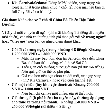
Kia Carnival/Sedona:
Dòng MPV cỡ lớn, sang trọng và
rộng rãi nhất trong phân khúc 7 chỗ, rất thoải mái nếu bạn đi
full 7 người và có hành lý.
Giá tham khảo cho xe 7 chỗ đi Chùa Bà Thiên Hậu Bình
Dương:
Vì đây là một chuyến đi ngắn (chỉ mất khoảng 1-2 tiếng di chuyển
mỗi chiều), các nhà xe thường tính giá theo gói
“đi về trong ngày”
hoặc
“theo giờ”
nếu bạn có nhiều điểm dừng khác.
Gói đi về trong ngày (trong khoảng 4-8 tiếng):
Khoảng
1.200.000 VNĐ – 1.800.000 VNĐ
Mức giá này bao gồm đón tại Sài Gòn, đưa đến Chùa
Bà, chờ bạn thăm viếng, và đưa về Sài Gòn.
Thời gian chờ thường được giới hạn (ví dụ: 4-6 tiếng).
Nếu quá giờ, có thể có phụ phí.
Giá cao hơn nếu bạn chọn xe đời mới, xe hạng sang
(như Kia Carnival), hoặc vào cuối tuần/lễ Tết.
Giá một chiều (tùy khu vực đón/trả):
Khoảng
700.000
VNĐ – 1.000.000 VNĐ
Nếu bạn chỉ cần xe một chiều, giá sẽ thấp hơn.
Giá theo giờ (ít phổ biến cho tuyến này, thường áp dụng
cho thuê xe trong nội thành):
Khoảng
150.000 VNĐ –
250.000 VNĐ/giờ
(tối thiểu 4-5 tiếng).