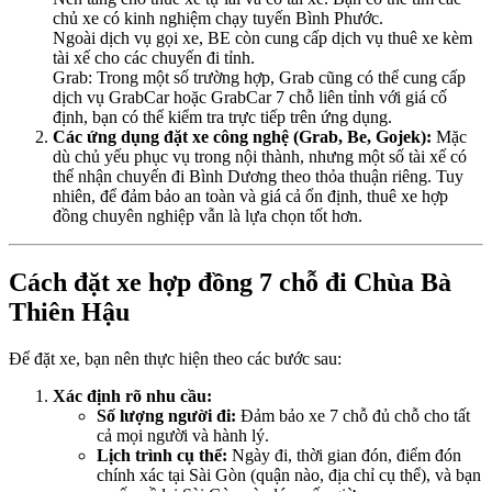
chủ xe có kinh nghiệm chạy tuyến Bình Phước.
Ngoài dịch vụ gọi xe, BE còn cung cấp dịch vụ thuê xe kèm
tài xế cho các chuyến đi tỉnh.
Grab: Trong một số trường hợp, Grab cũng có thể cung cấp
dịch vụ GrabCar hoặc GrabCar 7 chỗ liên tỉnh với giá cố
định, bạn có thể kiểm tra trực tiếp trên ứng dụng.
Các ứng dụng đặt xe công nghệ (Grab, Be, Gojek):
Mặc
dù chủ yếu phục vụ trong nội thành, nhưng một số tài xế có
thể nhận chuyến đi Bình Dương theo thỏa thuận riêng. Tuy
nhiên, để đảm bảo an toàn và giá cả ổn định, thuê xe hợp
đồng chuyên nghiệp vẫn là lựa chọn tốt hơn.
Cách đặt xe hợp đồng 7 chỗ đi Chùa Bà
Thiên Hậu
Để đặt xe, bạn nên thực hiện theo các bước sau:
Xác định rõ nhu cầu:
Số lượng người đi:
Đảm bảo xe 7 chỗ đủ chỗ cho tất
cả mọi người và hành lý.
Lịch trình cụ thể:
Ngày đi, thời gian đón, điểm đón
chính xác tại Sài Gòn (quận nào, địa chỉ cụ thể), và bạn