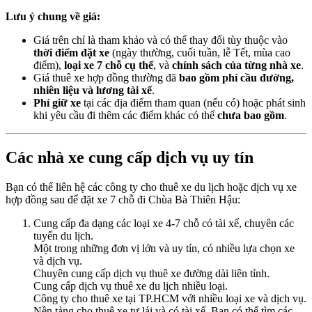
Lưu ý chung về giá:
Giá trên chỉ là tham khảo và có thể thay đổi tùy thuộc vào
thời điểm đặt xe
(ngày thường, cuối tuần, lễ Tết, mùa cao
điểm),
loại xe 7 chỗ cụ thể
, và
chính sách của từng nhà xe
.
Giá thuê xe hợp đồng thường đã
bao gồm phí cầu đường,
nhiên liệu và lương tài xế
.
Phí giữ xe
tại các địa điểm tham quan (nếu có) hoặc phát sinh
khi yêu cầu đi thêm các điểm khác có thể
chưa bao gồm
.
Các nhà xe cung cấp dịch vụ uy tín
Bạn có thể liên hệ các công ty cho thuê xe du lịch hoặc dịch vụ xe
hợp đồng sau để đặt xe 7 chỗ đi Chùa Bà Thiên Hậu:
Cung cấp đa dạng các loại xe 4-7 chỗ có tài xế, chuyên các
tuyến du lịch.
Một trong những đơn vị lớn và uy tín, có nhiều lựa chọn xe
và dịch vụ.
Chuyên cung cấp dịch vụ thuê xe đường dài liên tỉnh.
Cung cấp dịch vụ thuê xe du lịch nhiều loại.
Công ty cho thuê xe tại TP.HCM với nhiều loại xe và dịch vụ.
Nền tảng cho thuê xe tự lái và có tài xế. Bạn có thể tìm các