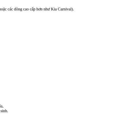
oặc các dòng cao cấp hơn như Kia Carnival).
ến.
sinh.