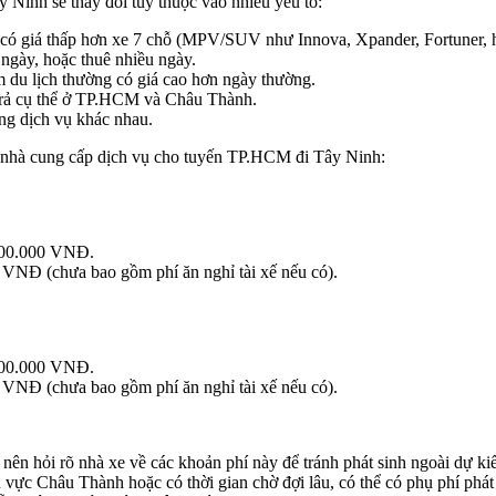
Ninh sẽ thay đổi tùy thuộc vào nhiều yếu tố:
có giá thấp hơn xe 7 chỗ (MPV/SUV như Innova, Xpander, Fortuner, h
 ngày, hoặc thuê nhiều ngày.
m du lịch thường có giá cao hơn ngày thường.
/trả cụ thể ở TP.HCM và Châu Thành.
ợng dịch vụ khác nhau.
ác nhà cung cấp dịch vụ cho tuyến TP.HCM đi Tây Ninh:
00.000 VNĐ.
NĐ (chưa bao gồm phí ăn nghỉ tài xế nếu có).
00.000 VNĐ.
NĐ (chưa bao gồm phí ăn nghỉ tài xế nếu có).
nên hỏi rõ nhà xe về các khoản phí này để tránh phát sinh ngoài dự ki
 vực Châu Thành hoặc có thời gian chờ đợi lâu, có thể có phụ phí phát 