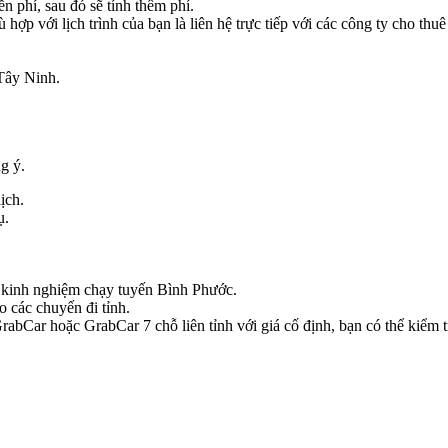
n phí, sau đó sẽ tính thêm phí.
hợp với lịch trình của bạn là liên hệ trực tiếp với các công ty cho thu
Tây Ninh.
g ý.
ịch.
ụ.
có kinh nghiệm chạy tuyến Bình Phước.
o các chuyến đi tỉnh.
bCar hoặc GrabCar 7 chỗ liên tỉnh với giá cố định, bạn có thể kiểm tr