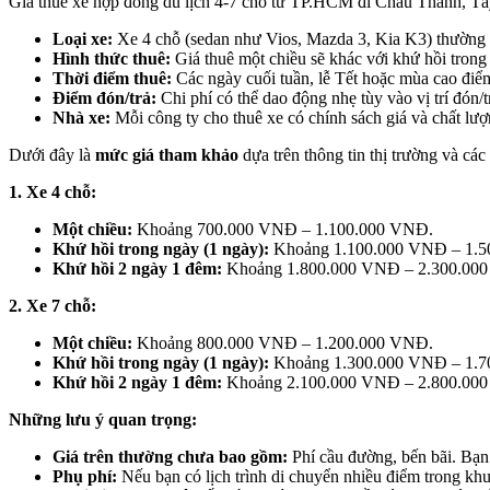
Giá thuê xe hợp đồng du lịch 4-7 chỗ từ TP.HCM đi Châu Thành, Tây 
Loại xe:
Xe 4 chỗ (sedan như Vios, Mazda 3, Kia K3) thường 
Hình thức thuê:
Giá thuê một chiều sẽ khác với khứ hồi trong
Thời điểm thuê:
Các ngày cuối tuần, lễ Tết hoặc mùa cao điể
Điểm đón/trả:
Chi phí có thể dao động nhẹ tùy vào vị trí đón
Nhà xe:
Mỗi công ty cho thuê xe có chính sách giá và chất lư
Dưới đây là
mức giá tham khảo
dựa trên thông tin thị trường và c
1. Xe 4 chỗ:
Một chiều:
Khoảng 700.000 VNĐ – 1.100.000 VNĐ.
Khứ hồi trong ngày (1 ngày):
Khoảng 1.100.000 VNĐ – 1.5
Khứ hồi 2 ngày 1 đêm:
Khoảng 1.800.000 VNĐ – 2.300.000 V
2. Xe 7 chỗ:
Một chiều:
Khoảng 800.000 VNĐ – 1.200.000 VNĐ.
Khứ hồi trong ngày (1 ngày):
Khoảng 1.300.000 VNĐ – 1.7
Khứ hồi 2 ngày 1 đêm:
Khoảng 2.100.000 VNĐ – 2.800.000 V
Những lưu ý quan trọng:
Giá trên thường chưa bao gồm:
Phí cầu đường, bến bãi. Bạn 
Phụ phí:
Nếu bạn có lịch trình di chuyển nhiều điểm trong khu