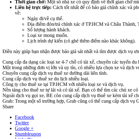
Thời gian chờ:
Một số nhà xe có quy định về thời gian chờ miễ
Liên hệ trực tiếp:
Cách tốt nhất để có báo giá chính xác và phù 
về:
Ngày đi/về cụ thể.
Địa điểm đón/trả chính xác ở TP.HCM và Châu Thành, 
Số lượng hành khách.
Loại xe mong muốn.
Lịch trình dự kiến (có ghé thêm điểm nào khác không).
Điều này giúp bạn nhận được báo giá sát nhất và tìm được dịch vụ ưn
Cung cấp đa dạng các loại xe 4-7 chỗ có tài xế, chuyên các tuyến du l
Một trong những đơn vị lớn và uy tín, có nhiều lựa chọn xe và dịch v
Chuyên cung cấp dịch vụ thuê xe đường dài liên tỉnh.
Cung cấp dịch vụ thuê xe du lịch nhiều loại.
Công ty cho thuê xe tại TP.HCM với nhiều loại xe và dịch vụ.
Nền tảng cho thuê xe tự lái và có tài xế. Bạn có thể tìm các chủ xe 
Ngoài dịch vụ gọi xe, BE còn cung cấp dịch vụ thuê xe kèm tài xế ch
Grab: Trong một số trường hợp, Grab cũng có thể cung cấp dịch vụ Gra
Share
Facebook
Twitter
Google +
Stumbleupon