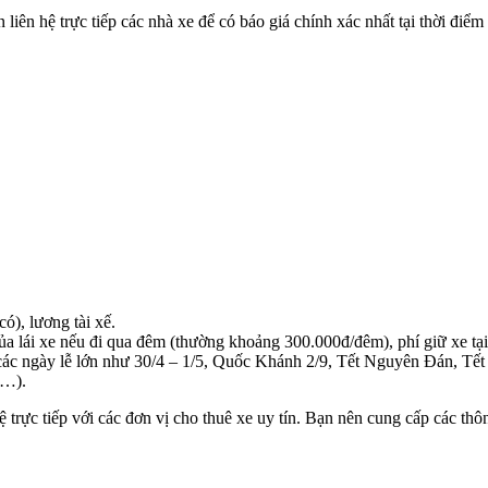
iên hệ trực tiếp các nhà xe để có báo giá chính xác nhất tại thời điểm 
ó), lương tài xế.
a lái xe nếu đi qua đêm (thường khoảng 300.000đ/đêm), phí giữ xe tại c
à các ngày lễ lớn như 30/4 – 1/5, Quốc Khánh 2/9, Tết Nguyên Đán, Tết 
c…).
 trực tiếp với các đơn vị cho thuê xe uy tín. Bạn nên cung cấp các thôn