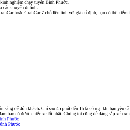
có kinh nghiệm chạy tuyến Bình Phước.
o các chuyến đi tỉnh.
bCar hoặc GrabCar 7 chỗ liên tỉnh với giá cố định, bạn có thể kiểm tr
ẵn sàng để đón khách. Chỉ sau 45 phút đến 1h là có mặt khi bạn yêu cầ
ể đảm bảo có được chiếc xe tốt nhất. Chúng tôi cũng dễ dàng sắp xếp xe
Bình Phước
Bình Phước