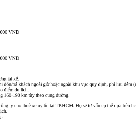
.000 VNĐ.
.000 VNĐ.
ơng tài xế.
 đón/trả khách ngoài giờ hoặc ngoài khu vực quy định, phí lưu đêm (
o điểm du lịch.
 160-190 km tùy theo cung đường.
c công ty cho thuê xe uy tín tại TP.HCM. Họ sẽ tư vấn cụ thể dựa trên l
ịch.
ụ.