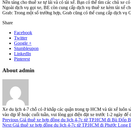
Nền tảng cho thuê xe tự lái và có tài xế. Bạn có thể tìm các chủ xe 
Ngoài dịch vụ gọi xe, BE còn cung cấp dịch vụ thuê xe kèm tài xế ch
Grab: Trong một số trường hợp, Grab cũng có thể cung cấp dịch vụ Gra
Share
Facebook
Twitter
Google +
Stumbleupon
LinkedIn
Pinterest
About admin
Xe du lịch 4-7 chỗ có ở khắp các quận trong tp HCM và tài xế luôn s
vào dịp lễ hoặc cuối tuần, vui lòng gọi điện đặt xe trước 1-2 ngày đ
Previous
Giá thuê xe hợp đồng du lịch 4-7c từ TP.HCM đi Bù Đốp 
Next
Giá thuê xe hợp đồng du lịch 4-7c từ TP.HCM đi Phước Long 