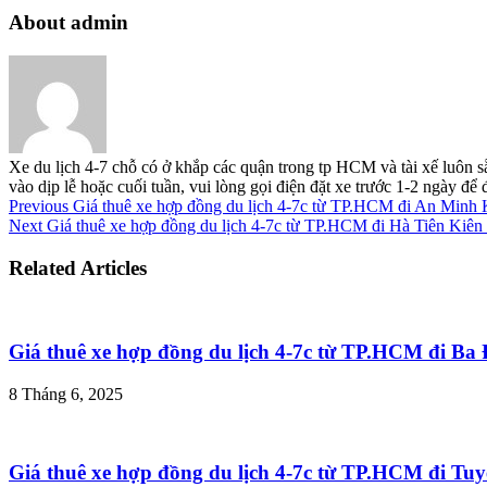
About admin
Xe du lịch 4-7 chỗ có ở khắp các quận trong tp HCM và tài xế luôn s
vào dịp lễ hoặc cuối tuần, vui lòng gọi điện đặt xe trước 1-2 ngày đ
Previous
Giá thuê xe hợp đồng du lịch 4-7c từ TP.HCM đi An Minh 
Next
Giá thuê xe hợp đồng du lịch 4-7c từ TP.HCM đi Hà Tiên Kiên
Related Articles
Giá thuê xe hợp đồng du lịch 4-7c từ TP.HCM đi B
8 Tháng 6, 2025
Giá thuê xe hợp đồng du lịch 4-7c từ TP.HCM đi T