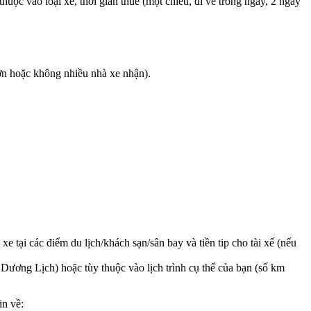
ộc vào loại xe, thời gian thuê (một chiều, đi về trong ngày, 2 ngày
hơn hoặc không nhiều nhà xe nhận).
 tại các điểm du lịch/khách sạn/sân bay và tiền tip cho tài xế (nếu
 Dương Lịch) hoặc tùy thuộc vào lịch trình cụ thể của bạn (số km
in về: