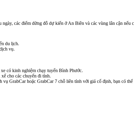
iều ngày, các điểm dừng đỗ dự kiến ở An Biên và các vùng lân cận nếu 
ến du lịch.
dịch vụ.
hủ xe có kinh nghiệm chạy tuyến Bình Phước.
 xế cho các chuyến đi tỉnh.
 vụ GrabCar hoặc GrabCar 7 chỗ liên tỉnh với giá cố định, bạn có thể k