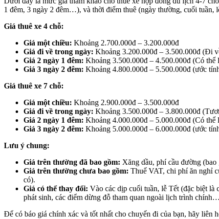
Dưới đây là mức giá tham khảo cho thuê xe hợp đồng du lịch 4-7 chỗ 
1 đêm, 3 ngày 2 đêm…), và thời điểm thuê (ngày thường, cuối tuần, l
Giá thuê xe 4 chỗ:
Giá một chiều:
Khoảng 2.700.000đ – 3.200.000đ
Giá đi về trong ngày:
Khoảng 3.200.000đ – 3.500.000đ (Đi về t
Giá 2 ngày 1 đêm:
Khoảng 3.500.000đ – 4.500.000đ (Có thể lê
Giá 3 ngày 2 đêm:
Khoảng 4.800.000đ – 5.500.000đ (ước tín
Giá thuê xe 7 chỗ:
Giá một chiều:
Khoảng 2.900.000đ – 3.500.000đ
Giá đi về trong ngày:
Khoảng 3.500.000đ – 3.800.000đ (Tương
Giá 2 ngày 1 đêm:
Khoảng 4.000.000đ – 5.000.000đ (Có thể lê
Giá 3 ngày 2 đêm:
Khoảng 5.000.000đ – 6.000.000đ (ước tín
Lưu ý chung:
Giá trên thường đã bao gồm:
Xăng dầu, phí cầu đường (bao g
Giá trên thường chưa bao gồm:
Thuế VAT, chi phí ăn nghỉ củ
có).
Giá có thể thay đổi:
Vào các dịp cuối tuần, lễ Tết (đặc biệt l
phát sinh, các điểm dừng đỗ tham quan ngoài lịch trình chính…
Để có báo giá chính xác và tốt nhất cho chuyến đi của bạn, hãy liên hệ