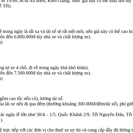
từ TP.HCM đi An Biên, Kiên Giang. Mức giá này có thể thay đổi tùy thu
ễ Tết).
rong ngày là rất xa và tài xế sẽ rất mệt mỏi, nên giá này có thể cao 
n đến 6.800.000đ tùy nhà xe và chất lượng xe).
h)
 tự xe 4 chỗ, đi về trong ngày khá khó khăn).
n đến 7.500.000đ tùy nhà xe và chất lượng xe).
h)
ồm cao tốc nếu có), lương tài xế.
a lái xe nếu đi qua đêm (thường khoảng 300.000đ/đêm/tài xế), phí giữ xe
à các ngày lễ lớn như 30/4 – 1/5, Quốc Khánh 2/9, Tết Nguyên Đán, Tết
).
 trực tiếp với các đơn vị cho thuê xe uy tín và cung cấp đầy đủ thông t