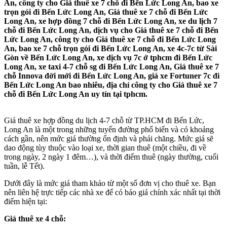
An, công ty cho Giá thuê xe 7 chỗ đi Bến Lức Long An, bao xe
trọn gói đi Bến Lức Long An, Giá thuê xe 7 chỗ đi Bến Lức
Long An, xe hợp đồng 7 chỗ đi Bến Lức Long An, xe du lịch 7
chỗ đi Bến Lức Long An, dịch vụ cho Giá thuê xe 7 chỗ đi Bến
Lức Long An, công ty cho Giá thuê xe 7 chỗ đi Bến Lức Long
An, bao xe 7 chỗ trọn gói đi Bến Lức Long An, xe 4c-7c từ Sài
Gòn về Bến Lức Long An, xe dịch vụ 7c ở tphcm đi Bến Lức
Long An, xe taxi 4-7 chỗ sg đi Bến Lức Long An, Giá thuê xe 7
chỗ Innova đời mới đi Bến Lức Long An, giá xe Fortuner 7c đi
Bến Lức Long An bao nhiêu, địa chỉ công ty cho Giá thuê xe 7
chỗ đi Bến Lức Long An uy tín tại tphcm.
Giá thuê xe hợp đồng du lịch 4-7 chỗ từ TP.HCM đi Bến Lức,
Long An là một trong những tuyến đường phổ biến và có khoảng
cách gần, nên mức giá thường ổn định và phải chăng. Mức giá sẽ
dao động tùy thuộc vào loại xe, thời gian thuê (một chiều, đi về
trong ngày, 2 ngày 1 đêm…), và thời điểm thuê (ngày thường, cuối
tuần, lễ Tết).
Dưới đây là mức giá tham khảo từ một số đơn vị cho thuê xe. Bạn
nên liên hệ trực tiếp các nhà xe để có báo giá chính xác nhất tại thời
điểm hiện tại:
Giá thuê xe 4 chỗ: