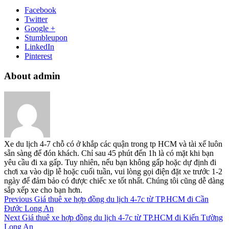
Facebook
Twitter
Google +
Stumbleupon
LinkedIn
Pinterest
About admin
Xe du lịch 4-7 chỗ có ở khắp các quận trong tp HCM và tài xế luôn
sẵn sàng để đón khách. Chỉ sau 45 phút đến 1h là có mặt khi bạn
yêu cầu đi xa gấp. Tuy nhiên, nếu bạn không gấp hoặc dự định đi
chơi xa vào dịp lễ hoặc cuối tuần, vui lòng gọi điện đặt xe trước 1-2
ngày để đảm bảo có được chiếc xe tốt nhất. Chúng tôi cũng dễ dàng
sắp xếp xe cho bạn hơn.
Previous
Giá thuê xe hợp đồng du lịch 4-7c từ TP.HCM đi Cần
Đước Long An
Next
Giá thuê xe hợp đồng du lịch 4-7c từ TP.HCM đi Kiến Tường
Long An