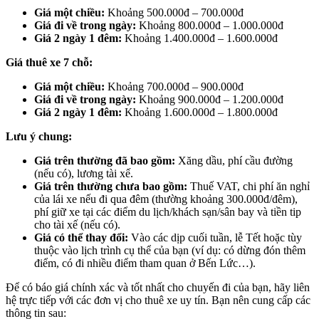
Giá một chiều:
Khoảng 500.000đ – 700.000đ
Giá đi về trong ngày:
Khoảng 800.000đ – 1.000.000đ
Giá 2 ngày 1 đêm:
Khoảng 1.400.000đ – 1.600.000đ
Giá thuê xe 7 chỗ:
Giá một chiều:
Khoảng 700.000đ – 900.000đ
Giá đi về trong ngày:
Khoảng 900.000đ – 1.200.000đ
Giá 2 ngày 1 đêm:
Khoảng 1.600.000đ – 1.800.000đ
Lưu ý chung:
Giá trên thường đã bao gồm:
Xăng dầu, phí cầu đường
(nếu có), lương tài xế.
Giá trên thường chưa bao gồm:
Thuế VAT, chi phí ăn nghỉ
của lái xe nếu đi qua đêm (thường khoảng 300.000đ/đêm),
phí giữ xe tại các điểm du lịch/khách sạn/sân bay và tiền tip
cho tài xế (nếu có).
Giá có thể thay đổi:
Vào các dịp cuối tuần, lễ Tết hoặc tùy
thuộc vào lịch trình cụ thể của bạn (ví dụ: có dừng đón thêm
điểm, có đi nhiều điểm tham quan ở Bến Lức…).
Để có báo giá chính xác và tốt nhất cho chuyến đi của bạn, hãy liên
hệ trực tiếp với các đơn vị cho thuê xe uy tín. Bạn nên cung cấp các
thông tin sau: