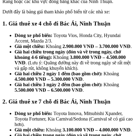
Rang hoặc các khu vực đồng bằng khác của Ninh Thuận.
Dưới đây là bảng giá tham khảo phổ biến từ các nhà xe:
1. Giá thuê xe 4 chỗ đi Bác Ái, Ninh Thuận
Dòng xe phổ biến:
Toyota Vios, Honda City, Hyundai
Accent, Mazda 2/3.
Giá một chiều:
Khoảng
2.900.000 VNĐ – 3.700.000 VNĐ
.
Giá hai chiều trong ngày (đón và về trong ngày, chờ
khoảng 4-6 tiếng):
Khoảng
3.800.000 VNĐ – 4.500.000
VNĐ
. (Lưu ý: Quãng đường này đi về trong ngày sẽ rất mệt
và gấp rút, không khuyến khích).
Giá hai chiều 2 ngày 1 đêm (bao gồm chờ):
Khoảng
4.500.000 VNĐ – 5.300.000 VNĐ
.
Giá hai chiều 3 ngày 2 đêm (bao gồm chờ):
Khoảng
5.500.000 VNĐ – 6.500.000 VNĐ
.
2. Giá thuê xe 7 chỗ đi Bác Ái, Ninh Thuận
Dòng xe phổ biến:
Toyota Innova, Mitsubishi Xpander,
Toyota Fortuner, Kia Carnival/Sedona (Carnival sẽ có giá cao
hơn).
Giá một chiều:
Khoảng
3.100.000 VNĐ – 4.000.000 VNĐ
.
Giá hai chiều trong ngày (đón và về trong ngày, chờ