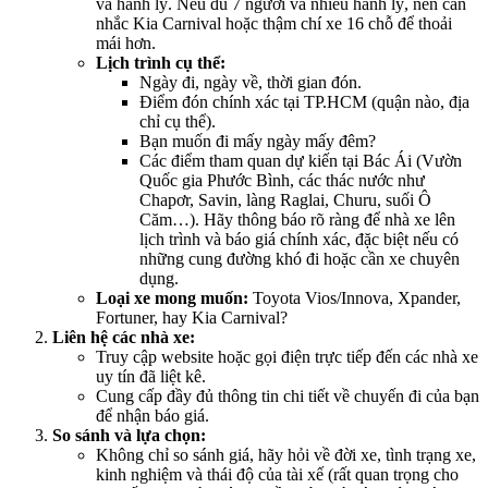
và hành lý. Nếu đủ 7 người và nhiều hành lý, nên cân
nhắc Kia Carnival hoặc thậm chí xe 16 chỗ để thoải
mái hơn.
Lịch trình cụ thể:
Ngày đi, ngày về, thời gian đón.
Điểm đón chính xác tại TP.HCM (quận nào, địa
chỉ cụ thể).
Bạn muốn đi mấy ngày mấy đêm?
Các điểm tham quan dự kiến tại Bác Ái (Vườn
Quốc gia Phước Bình, các thác nước như
Chapơr, Savin, làng Raglai, Churu, suối Ô
Căm…). Hãy thông báo rõ ràng để nhà xe lên
lịch trình và báo giá chính xác, đặc biệt nếu có
những cung đường khó đi hoặc cần xe chuyên
dụng.
Loại xe mong muốn:
Toyota Vios/Innova, Xpander,
Fortuner, hay Kia Carnival?
Liên hệ các nhà xe:
Truy cập website hoặc gọi điện trực tiếp đến các nhà xe
uy tín đã liệt kê.
Cung cấp đầy đủ thông tin chi tiết về chuyến đi của bạn
để nhận báo giá.
So sánh và lựa chọn:
Không chỉ so sánh giá, hãy hỏi về đời xe, tình trạng xe,
kinh nghiệm và thái độ của tài xế (rất quan trọng cho