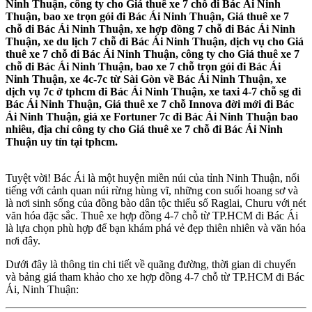
Ninh Thuận, công ty cho Giá thuê xe 7 chỗ đi Bác Ái Ninh
Thuận, bao xe trọn gói đi Bác Ái Ninh Thuận, Giá thuê xe 7
chỗ đi Bác Ái Ninh Thuận, xe hợp đồng 7 chỗ đi Bác Ái Ninh
Thuận, xe du lịch 7 chỗ đi Bác Ái Ninh Thuận, dịch vụ cho Giá
thuê xe 7 chỗ đi Bác Ái Ninh Thuận, công ty cho Giá thuê xe 7
chỗ đi Bác Ái Ninh Thuận, bao xe 7 chỗ trọn gói đi Bác Ái
Ninh Thuận, xe 4c-7c từ Sài Gòn về Bác Ái Ninh Thuận, xe
dịch vụ 7c ở tphcm đi Bác Ái Ninh Thuận, xe taxi 4-7 chỗ sg đi
Bác Ái Ninh Thuận, Giá thuê xe 7 chỗ Innova đời mới đi Bác
Ái Ninh Thuận, giá xe Fortuner 7c đi Bác Ái Ninh Thuận bao
nhiêu, địa chỉ công ty cho Giá thuê xe 7 chỗ đi Bác Ái Ninh
Thuận uy tín tại tphcm.
Tuyệt vời! Bác Ái là một huyện miền núi của tỉnh Ninh Thuận, nổi
tiếng với cảnh quan núi rừng hùng vĩ, những con suối hoang sơ và
là nơi sinh sống của đồng bào dân tộc thiểu số Raglai, Churu với nét
văn hóa đặc sắc. Thuê xe hợp đồng 4-7 chỗ từ TP.HCM đi Bác Ái
là lựa chọn phù hợp để bạn khám phá vẻ đẹp thiên nhiên và văn hóa
nơi đây.
Dưới đây là thông tin chi tiết về quãng đường, thời gian di chuyển
và bảng giá tham khảo cho xe hợp đồng 4-7 chỗ từ TP.HCM đi Bác
Ái, Ninh Thuận: