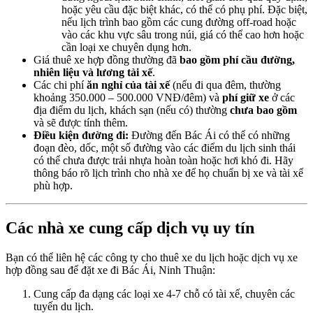
hoặc yêu cầu đặc biệt khác, có thể có phụ phí. Đặc biệt,
nếu lịch trình bao gồm các cung đường off-road hoặc
vào các khu vực sâu trong núi, giá có thể cao hơn hoặc
cần loại xe chuyên dụng hơn.
Giá thuê xe hợp đồng thường đã
bao gồm phí cầu đường,
nhiên liệu và lương tài xế
.
Các chi phí
ăn nghỉ của tài xế
(nếu đi qua đêm, thường
khoảng 350.000 – 500.000 VNĐ/đêm) và
phí giữ xe
ở các
địa điểm du lịch, khách sạn (nếu có) thường
chưa bao gồm
và sẽ được tính thêm.
Điều kiện đường đi:
Đường đến Bác Ái có thể có những
đoạn đèo, dốc, một số đường vào các điểm du lịch sinh thái
có thể chưa được trải nhựa hoàn toàn hoặc hơi khó đi. Hãy
thông báo rõ lịch trình cho nhà xe để họ chuẩn bị xe và tài xế
phù hợp.
Các nhà xe cung cấp dịch vụ uy tín
Bạn có thể liên hệ các công ty cho thuê xe du lịch hoặc dịch vụ xe
hợp đồng sau để đặt xe đi Bác Ái, Ninh Thuận:
Cung cấp đa dạng các loại xe 4-7 chỗ có tài xế, chuyên các
tuyến du lịch.