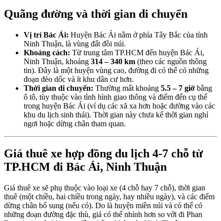
Quãng đường và thời gian di chuyển
Vị trí Bác Ái:
Huyện Bác Ái nằm ở phía Tây Bắc của tỉnh
Ninh Thuận, là vùng đất đồi núi.
Khoảng cách:
Từ trung tâm TP.HCM đến huyện Bác Ái,
Ninh Thuận, khoảng
314 – 340 km
(theo các nguồn thông
tin). Đây là một huyện vùng cao, đường đi có thể có những
đoạn đèo dốc và ít khu dân cư hơn.
Thời gian di chuyển:
Thường mất khoảng
5.5 – 7 giờ
bằng
ô tô, tùy thuộc vào tình hình giao thông và điểm đến cụ thể
trong huyện Bác Ái (ví dụ các xã xa hơn hoặc đường vào các
khu du lịch sinh thái). Thời gian này chưa kể thời gian nghỉ
ngơi hoặc dừng chân tham quan.
Giá thuê xe hợp đồng du lịch 4-7 chỗ từ
TP.HCM đi Bác Ái, Ninh Thuận
Giá thuê xe sẽ phụ thuộc vào loại xe (4 chỗ hay 7 chỗ), thời gian
thuê (một chiều, hai chiều trong ngày, hay nhiều ngày), và các điểm
dừng chân bổ sung (nếu có). Do là huyện miền núi và có thể có
những đoạn đường đặc thù, giá có thể nhỉnh hơn so với đi Phan