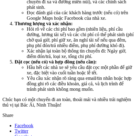
chuyến đi xa và đường miền núi), và các chính sách
phát sinh.
Đọc đánh giá của các khách hàng trước (nếu có) trên
Google Maps hoặc Facebook của nhà xe.
Thương lượng và xác nhận:
Hỏi rõ về các chi phí bao gồm (nhiên liệu, phí cầu
đường, lương tài xế) và các chi phí có thể phát sinh (phí
chờ quá giờ, phí giữ xe, ăn nghỉ tài xế nếu qua đêm,
phụ phí đón/trả nhiều điểm, phụ phí đường khó đi).
Xác nhận lại toàn bộ thông tin chuyến đi: Ngày giờ,
điểm đón/trả, loại xe, tổng chi phí.
Đặt cọc (nếu có) và hợp đồng (nếu cần):
Hầu hết các nhà xe sẽ yêu cầu đặt cọc một phần để giữ
xe, đặc biệt vào cuối tuần hoặc lễ tết.
Yêu cầu xác nhận rõ ràng qua email/tin nhắn hoặc hợp
đồng ghi rõ các điều khoản, giá cả, và lịch trình để
tránh phát sinh không mong muốn.
Chúc bạn có một chuyến đi an toàn, thoải mái và nhiều trải nghiệm
thú vị tại Bác Ái, Ninh Thuận!
Share
Facebook
Twitter