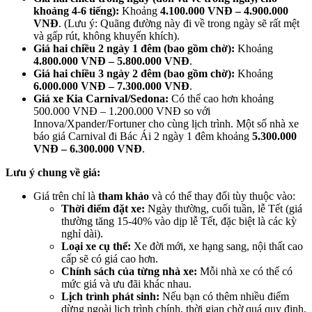
khoảng 4-6 tiếng):
Khoảng
4.100.000 VNĐ – 4.900.000
VNĐ
. (Lưu ý: Quãng đường này đi về trong ngày sẽ rất mệt
và gấp rút, không khuyến khích).
Giá hai chiều 2 ngày 1 đêm (bao gồm chờ):
Khoảng
4.800.000 VNĐ – 5.800.000 VNĐ
.
Giá hai chiều 3 ngày 2 đêm (bao gồm chờ):
Khoảng
6.000.000 VNĐ – 7.300.000 VNĐ
.
Giá xe Kia Carnival/Sedona:
Có thể cao hơn khoảng
500.000 VNĐ – 1.200.000 VNĐ so với
Innova/Xpander/Fortuner cho cùng lịch trình. Một số nhà xe
báo giá Carnival đi Bác Ái 2 ngày 1 đêm khoảng
5.300.000
VNĐ – 6.300.000 VNĐ
.
Lưu ý chung về giá:
Giá trên chỉ là
tham khảo
và có thể thay đổi tùy thuộc vào:
Thời điểm đặt xe:
Ngày thường, cuối tuần, lễ Tết (giá
thường tăng 15-40% vào dịp lễ Tết, đặc biệt là các kỳ
nghỉ dài).
Loại xe cụ thể:
Xe đời mới, xe hạng sang, nội thất cao
cấp sẽ có giá cao hơn.
Chính sách của từng nhà xe:
Mỗi nhà xe có thể có
mức giá và ưu đãi khác nhau.
Lịch trình phát sinh:
Nếu bạn có thêm nhiều điểm
dừng ngoài lịch trình chính, thời gian chờ quá quy định,