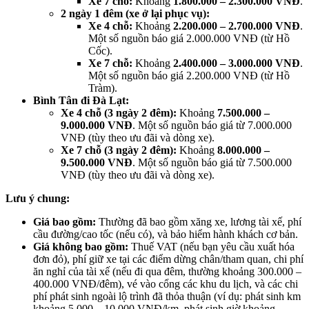
Xe 7 chỗ:
Khoảng
1.800.000 – 2.300.000 VNĐ
.
2 ngày 1 đêm (xe ở lại phục vụ):
Xe 4 chỗ:
Khoảng
2.200.000 – 2.700.000 VNĐ
.
Một số nguồn báo giá 2.000.000 VNĐ (từ Hồ
Cốc).
Xe 7 chỗ:
Khoảng
2.400.000 – 3.000.000 VNĐ
.
Một số nguồn báo giá 2.200.000 VNĐ (từ Hồ
Tràm).
Bình Tân đi Đà Lạt:
Xe 4 chỗ (3 ngày 2 đêm):
Khoảng
7.500.000 –
9.000.000 VNĐ
. Một số nguồn báo giá từ 7.000.000
VNĐ (tùy theo ưu đãi và dòng xe).
Xe 7 chỗ (3 ngày 2 đêm):
Khoảng
8.000.000 –
9.500.000 VNĐ
. Một số nguồn báo giá từ 7.500.000
VNĐ (tùy theo ưu đãi và dòng xe).
Lưu ý chung:
Giá bao gồm:
Thường đã bao gồm xăng xe, lương tài xế, phí
cầu đường/cao tốc (nếu có), và bảo hiểm hành khách cơ bản.
Giá không bao gồm:
Thuế VAT (nếu bạn yêu cầu xuất hóa
đơn đỏ), phí giữ xe tại các điểm dừng chân/tham quan, chi phí
ăn nghỉ của tài xế (nếu đi qua đêm, thường khoảng 300.000 –
400.000 VNĐ/đêm), vé vào cổng các khu du lịch, và các chi
phí phát sinh ngoài lộ trình đã thỏa thuận (ví dụ: phát sinh km
khoảng 5.000 – 10.000 VNĐ/km, phát sinh giờ khoảng