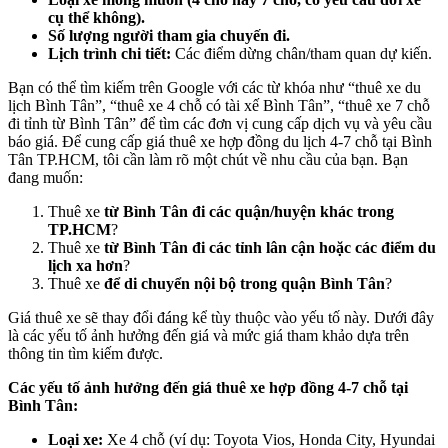
cụ thể không).
Số lượng người tham gia chuyến đi.
Lịch trình chi tiết:
Các điểm dừng chân/tham quan dự kiến.
Bạn có thể tìm kiếm trên Google với các từ khóa như “thuê xe du
lịch Bình Tân”, “thuê xe 4 chỗ có tài xế Bình Tân”, “thuê xe 7 chỗ
đi tỉnh từ Bình Tân” để tìm các đơn vị cung cấp dịch vụ và yêu cầu
báo giá. Để cung cấp giá thuê xe hợp đồng du lịch 4-7 chỗ tại Bình
Tân TP.HCM, tôi cần làm rõ một chút về nhu cầu của bạn. Bạn
đang muốn:
Thuê xe
từ Bình Tân đi các quận/huyện khác trong
TP.HCM
?
Thuê xe
từ Bình Tân đi các tỉnh lân cận hoặc các điểm du
lịch xa hơn
?
Thuê xe
để di chuyển nội bộ trong quận Bình Tân
?
Giá thuê xe sẽ thay đổi đáng kể tùy thuộc vào yếu tố này. Dưới đây
là các yếu tố ảnh hưởng đến giá và mức giá tham khảo dựa trên
thông tin tìm kiếm được.
Các yếu tố ảnh hưởng đến giá thuê xe hợp đồng 4-7 chỗ tại
Bình Tân:
Loại xe:
Xe 4 chỗ (ví dụ: Toyota Vios, Honda City, Hyundai