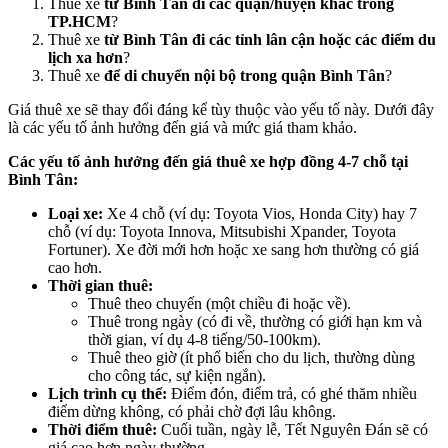
Thuê xe
từ Bình Tân đi các quận/huyện khác trong
TP.HCM
?
Thuê xe
từ Bình Tân đi các tỉnh lân cận hoặc các điểm du
lịch xa hơn
?
Thuê xe
để di chuyển nội bộ trong quận Bình Tân
?
Giá thuê xe sẽ thay đổi đáng kể tùy thuộc vào yếu tố này. Dưới đây
là các yếu tố ảnh hưởng đến giá và mức giá tham khảo.
Các yếu tố ảnh hưởng đến giá thuê xe hợp đồng 4-7 chỗ tại
Bình Tân:
Loại xe:
Xe 4 chỗ (ví dụ: Toyota Vios, Honda City) hay 7
chỗ (ví dụ: Toyota Innova, Mitsubishi Xpander, Toyota
Fortuner). Xe đời mới hơn hoặc xe sang hơn thường có giá
cao hơn.
Thời gian thuê:
Thuê theo chuyến (một chiều đi hoặc về).
Thuê trong ngày (có đi về, thường có giới hạn km và
thời gian, ví dụ 4-8 tiếng/50-100km).
Thuê theo giờ (ít phổ biến cho du lịch, thường dùng
cho công tác, sự kiện ngắn).
Lịch trình cụ thể:
Điểm đón, điểm trả, có ghé thăm nhiều
điểm dừng không, có phải chờ đợi lâu không.
Thời điểm thuê:
Cuối tuần, ngày lễ, Tết Nguyên Đán sẽ có
giá cao hơn ngày thường.