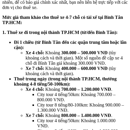
nhiên, để có báo giá chính xác nhất, bạn nên liên hệ trực tiếp với các
đơn vị cho thuê xe.
Mức giá tham khảo cho thuê xe 4-7 chỗ có tài xế tại Bình Tân
TP.HCM:
1. Thuê xe đi trong nội thành TP.HCM (từ/đến Bình Tân):
Đi 1 chiều (từ Bình Tân đến các quận trung tâm hoặc lân
cận):
Xe 4 chỗ:
Khoảng
300.000 – 500.000 VNĐ
(tùy
khoảng cách và thời gian). Một số nguồn đề cập xe 4
chỗ đi Bình Tân giá khoảng 300.000 VNĐ.
Xe 7 chỗ:
Khoảng
400.000 – 600.000 VNĐ
(tùy
khoảng cách và thời gian).
Thuê trong ngày (trong nội thành TP.HCM, thường
khoảng 4-8 tiếng/50-100km):
Xe 4 chỗ:
Khoảng
700.000 – 1.200.000 VNĐ
.
City tour 4 tiếng/50km: Khoảng 700.000 –
800.000 VNĐ.
City tour 8 tiếng/80-100km: Khoảng 900.000 –
1.300.000 VNĐ.
Xe 7 chỗ:
Khoảng
800.000 – 1.400.000 VNĐ
.
City tour 4 tiếng/50km: Khoảng 1.000.000
VNĐ.