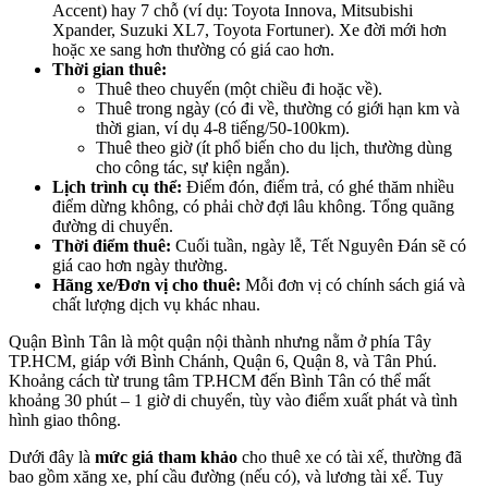
Accent) hay 7 chỗ (ví dụ: Toyota Innova, Mitsubishi
Xpander, Suzuki XL7, Toyota Fortuner). Xe đời mới hơn
hoặc xe sang hơn thường có giá cao hơn.
Thời gian thuê:
Thuê theo chuyến (một chiều đi hoặc về).
Thuê trong ngày (có đi về, thường có giới hạn km và
thời gian, ví dụ 4-8 tiếng/50-100km).
Thuê theo giờ (ít phổ biến cho du lịch, thường dùng
cho công tác, sự kiện ngắn).
Lịch trình cụ thể:
Điểm đón, điểm trả, có ghé thăm nhiều
điểm dừng không, có phải chờ đợi lâu không. Tổng quãng
đường di chuyển.
Thời điểm thuê:
Cuối tuần, ngày lễ, Tết Nguyên Đán sẽ có
giá cao hơn ngày thường.
Hãng xe/Đơn vị cho thuê:
Mỗi đơn vị có chính sách giá và
chất lượng dịch vụ khác nhau.
Quận Bình Tân là một quận nội thành nhưng nằm ở phía Tây
TP.HCM, giáp với Bình Chánh, Quận 6, Quận 8, và Tân Phú.
Khoảng cách từ trung tâm TP.HCM đến Bình Tân có thể mất
khoảng 30 phút – 1 giờ di chuyển, tùy vào điểm xuất phát và tình
hình giao thông.
Dưới đây là
mức giá tham khảo
cho thuê xe có tài xế, thường đã
bao gồm xăng xe, phí cầu đường (nếu có), và lương tài xế. Tuy