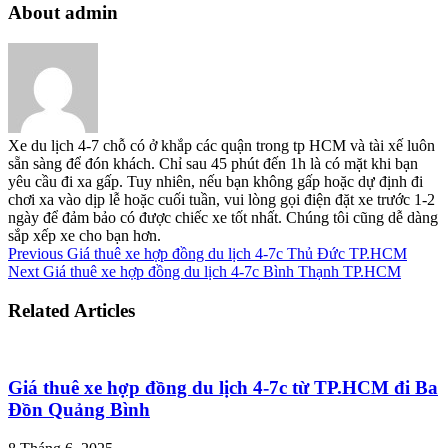
About admin
Xe du lịch 4-7 chỗ có ở khắp các quận trong tp HCM và tài xế luôn
sẵn sàng để đón khách. Chỉ sau 45 phút đến 1h là có mặt khi bạn
yêu cầu đi xa gấp. Tuy nhiên, nếu bạn không gấp hoặc dự định đi
chơi xa vào dịp lễ hoặc cuối tuần, vui lòng gọi điện đặt xe trước 1-2
ngày để đảm bảo có được chiếc xe tốt nhất. Chúng tôi cũng dễ dàng
sắp xếp xe cho bạn hơn.
Previous
Giá thuê xe hợp đồng du lịch 4-7c Thủ Đức TP.HCM
Next
Giá thuê xe hợp đồng du lịch 4-7c Bình Thạnh TP.HCM
Related Articles
Giá thuê xe hợp đồng du lịch 4-7c từ TP.HCM đi Ba
Đồn Quảng Bình