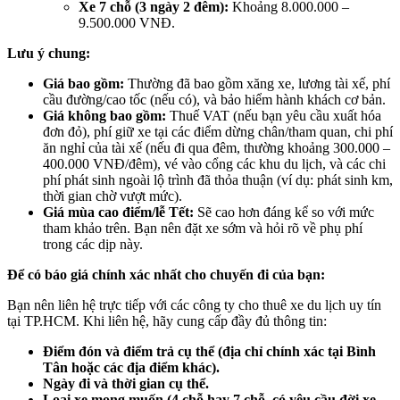
Xe 7 chỗ (3 ngày 2 đêm):
Khoảng 8.000.000 –
9.500.000 VNĐ.
Lưu ý chung:
Giá bao gồm:
Thường đã bao gồm xăng xe, lương tài xế, phí
cầu đường/cao tốc (nếu có), và bảo hiểm hành khách cơ bản.
Giá không bao gồm:
Thuế VAT (nếu bạn yêu cầu xuất hóa
đơn đỏ), phí giữ xe tại các điểm dừng chân/tham quan, chi phí
ăn nghỉ của tài xế (nếu đi qua đêm, thường khoảng 300.000 –
400.000 VNĐ/đêm), vé vào cổng các khu du lịch, và các chi
phí phát sinh ngoài lộ trình đã thỏa thuận (ví dụ: phát sinh km,
thời gian chờ vượt mức).
Giá mùa cao điểm/lễ Tết:
Sẽ cao hơn đáng kể so với mức
tham khảo trên. Bạn nên đặt xe sớm và hỏi rõ về phụ phí
trong các dịp này.
Để có báo giá chính xác nhất cho chuyến đi của bạn:
Bạn nên liên hệ trực tiếp với các công ty cho thuê xe du lịch uy tín
tại TP.HCM. Khi liên hệ, hãy cung cấp đầy đủ thông tin:
Điểm đón và điểm trả cụ thể (địa chỉ chính xác tại Bình
Tân hoặc các địa điểm khác).
Ngày đi và thời gian cụ thể.
Loại xe mong muốn (4 chỗ hay 7 chỗ, có yêu cầu đời xe