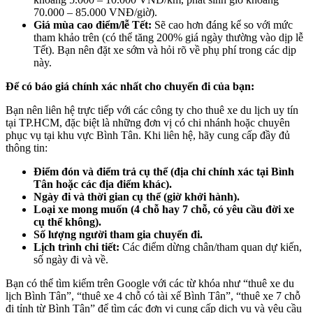
70.000 – 85.000 VNĐ/giờ).
Giá mùa cao điểm/lễ Tết:
Sẽ cao hơn đáng kể so với mức
tham khảo trên (có thể tăng 200% giá ngày thường vào dịp lễ
Tết). Bạn nên đặt xe sớm và hỏi rõ về phụ phí trong các dịp
này.
Để có báo giá chính xác nhất cho chuyến đi của bạn:
Bạn nên liên hệ trực tiếp với các công ty cho thuê xe du lịch uy tín
tại TP.HCM, đặc biệt là những đơn vị có chi nhánh hoặc chuyên
phục vụ tại khu vực Bình Tân. Khi liên hệ, hãy cung cấp đầy đủ
thông tin:
Điểm đón và điểm trả cụ thể (địa chỉ chính xác tại Bình
Tân hoặc các địa điểm khác).
Ngày đi và thời gian cụ thể (giờ khởi hành).
Loại xe mong muốn (4 chỗ hay 7 chỗ, có yêu cầu đời xe
cụ thể không).
Số lượng người tham gia chuyến đi.
Lịch trình chi tiết:
Các điểm dừng chân/tham quan dự kiến,
số ngày đi và về.
Bạn có thể tìm kiếm trên Google với các từ khóa như “thuê xe du
lịch Bình Tân”, “thuê xe 4 chỗ có tài xế Bình Tân”, “thuê xe 7 chỗ
đi tỉnh từ Bình Tân” để tìm các đơn vị cung cấp dịch vụ và yêu cầu