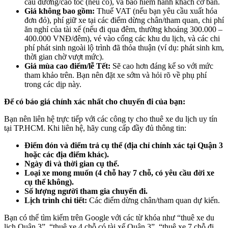
cầu đường/cao tốc (nếu có), và bảo hiểm hành khách cơ bản.
Giá không bao gồm:
Thuế VAT (nếu bạn yêu cầu xuất hóa
đơn đỏ), phí giữ xe tại các điểm dừng chân/tham quan, chi phí
ăn nghỉ của tài xế (nếu đi qua đêm, thường khoảng 300.000 –
400.000 VNĐ/đêm), vé vào cổng các khu du lịch, và các chi
phí phát sinh ngoài lộ trình đã thỏa thuận (ví dụ: phát sinh km,
thời gian chờ vượt mức).
Giá mùa cao điểm/lễ Tết:
Sẽ cao hơn đáng kể so với mức
tham khảo trên. Bạn nên đặt xe sớm và hỏi rõ về phụ phí
trong các dịp này.
Để có báo giá chính xác nhất cho chuyến đi của bạn:
Bạn nên liên hệ trực tiếp với các công ty cho thuê xe du lịch uy tín
tại TP.HCM. Khi liên hệ, hãy cung cấp đầy đủ thông tin:
Điểm đón và điểm trả cụ thể (địa chỉ chính xác tại Quận 3
hoặc các địa điểm khác).
Ngày đi và thời gian cụ thể.
Loại xe mong muốn (4 chỗ hay 7 chỗ, có yêu cầu đời xe
cụ thể không).
Số lượng người tham gia chuyến đi.
Lịch trình chi tiết:
Các điểm dừng chân/tham quan dự kiến.
Bạn có thể tìm kiếm trên Google với các từ khóa như “thuê xe du
lịch Quận 3”, “thuê xe 4 chỗ có tài xế Quận 3”, “thuê xe 7 chỗ đi