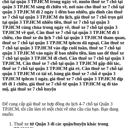
chỗ tại quận 3 TP.HCM trong ngày về, muốn thuê xe 7 chỗ tại
quận 3 TP.HCM sáng đi chiều về, nơi nào cho thuê xe 7 chỗ tại
quận 3 TP.HCM đi 2 ngày 1 đêm bao nhiêu, gia đình cần thuê
xe 7 chỗ tại quận 3 TP.HCM du lịch, giá thuê xe 7 chỗ trọn gói
tại quận 3 TP.HCM nhiêu tiền, thuê xe 7 chỗ tại quận 3
TP.HCM cúng chùa trong ngày về, thuê xe 7 chỗ tại quận 3
TP.HCM về quê, Cần thuê xe 7 chỗ tại quận 3 TP.HCM đi 1
chiều, cho thuê xe du lịch 7 chỗ tại quận 3 TP.HCM tham quan,
thuê xe 7 chỗ tại quận 3 TP.HCM tphcm dã ngoại, Cần thuê xe
7 chỗ tại quận 3 TP.HCM vào dịp cuối tuần, thuê xe 7 chỗ tại
quận 3 TP.HCM vào ngày lễ bao nhiêu tiền, làm sao để thuê xe
7 chỗ tại quận 3 TP.HCM đi chơi, Cần thuê xe 7 chỗ tại quận 3
TP.HCM, Cần thuê xe 7 chỗ tại quận 3 TP.HCM gặp đối tác,
thuê xe 7 chỗ tại quận 3 TP.HCM giá rẻ, Cần thuê xe 7 chỗ tại
quận 3 TP.HCM có tài xế, bảng giá thuê xe 7 chỗ ở quận 3
TP.HCM tphcm 1 ngày, giá thuê xe 7 chỗ quận 3 TP.HCM dịp
tết đi 1 chiều, giá thuê xe 7 chỗ từ quận 3 TP.HCM sg đi tảo
mộ, giá thuê xe 7 chỗ huyện
Để cung cấp giá thuê xe hợp đồng du lịch 4-7 chỗ tại Quận 3
TP.HCM, tôi cần làm rõ một chút về nhu cầu của bạn. Bạn đang
muốn:
Thuê xe
từ Quận 3 đi các quận/huyện khác trong