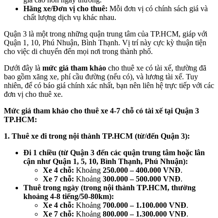
Hãng xe/Đơn vị cho thuê:
Mỗi đơn vị có chính sách giá và
chất lượng dịch vụ khác nhau.
Quận 3 là một trong những quận trung tâm của TP.HCM, giáp với
Quận 1, 10, Phú Nhuận, Bình Thạnh. Vị trí này cực kỳ thuận tiện
cho việc di chuyển đến mọi nơi trong thành phố.
Dưới đây là
mức giá tham khảo
cho thuê xe có tài xế, thường đã
bao gồm xăng xe, phí cầu đường (nếu có), và lương tài xế. Tuy
nhiên, để có báo giá chính xác nhất, bạn nên liên hệ trực tiếp với các
đơn vị cho thuê xe.
Mức giá tham khảo cho thuê xe 4-7 chỗ có tài xế tại Quận 3
TP.HCM:
1. Thuê xe đi trong nội thành TP.HCM (từ/đến Quận 3):
Đi 1 chiều (từ Quận 3 đến các quận trung tâm hoặc lân
cận như Quận 1, 5, 10, Bình Thạnh, Phú Nhuận):
Xe 4 chỗ:
Khoảng
250.000 – 400.000 VNĐ
.
Xe 7 chỗ:
Khoảng
300.000 – 500.000 VNĐ
.
Thuê trong ngày (trong nội thành TP.HCM, thường
khoảng 4-8 tiếng/50-80km):
Xe 4 chỗ:
Khoảng
700.000 – 1.100.000 VNĐ
.
Xe 7 chỗ:
Khoảng
800.000 – 1.300.000 VNĐ
.