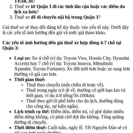
TP.HCM
?
Thuê xe
từ Quận 3 đi các tỉnh lân cận hoặc các điểm du
lịch xa hơn
?
Thuê xe
để di chuyển nội bộ trong Quận 3
?
Giá thuê xe sẽ thay đổi đáng kể tùy thuộc vào yếu tố này. Dưới đây
là các yếu tố ảnh hưởng đến giá và mức giá tham khảo.
Các yếu tố ảnh hưởng đến giá thuê xe hợp đồng 4-7 chỗ tại
Quận 3:
Loại xe:
Xe 4 chỗ (ví dụ: Toyota Vios, Honda City, Hyundai
Accent) hay 7 chỗ (ví dụ: Toyota Innova, Mitsubishi
Xpander, Toyota Fortuner). Xe đời mới hơn hoặc xe sang hơn
thường có giá cao hơn.
Thời gian thuê:
Thuê theo chuyến (một chiều đi hoặc về).
Thuê trong ngày (có đi về, thường có giới hạn km và
thời gian, ví dụ 4-8 tiếng/50-100km).
Thuê theo giờ (ít phổ biến cho du lịch, thường dùng
cho công tác, sự kiện ngắn).
Lịch trình cụ thể:
Điểm đón, điểm trả, có ghé thăm nhiều
điểm dừng không, có phải chờ đợi lâu không. Tổng quãng
đường di chuyển.
Thời điểm thuê:
Cuối tuần, ngày lễ, Tết Nguyên Đán sẽ có
giá cao hơn ngày thường.