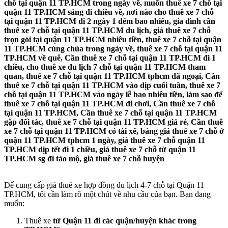
chỗ tại quận 11 TP.HCM trong ngày về, muốn thuê xe 7 chỗ tại
quận 11 TP.HCM sáng đi chiều về, nơi nào cho thuê xe 7 chỗ
tại quận 11 TP.HCM đi 2 ngày 1 đêm bao nhiêu, gia đình cần
thuê xe 7 chỗ tại quận 11 TP.HCM du lịch, giá thuê xe 7 chỗ
trọn gói tại quận 11 TP.HCM nhiêu tiền, thuê xe 7 chỗ tại quận
11 TP.HCM cúng chùa trong ngày về, thuê xe 7 chỗ tại quận 11
TP.HCM về quê, Cần thuê xe 7 chỗ tại quận 11 TP.HCM đi 1
chiều, cho thuê xe du lịch 7 chỗ tại quận 11 TP.HCM tham
quan, thuê xe 7 chỗ tại quận 11 TP.HCM tphcm dã ngoại, Cần
thuê xe 7 chỗ tại quận 11 TP.HCM vào dịp cuối tuần, thuê xe 7
chỗ tại quận 11 TP.HCM vào ngày lễ bao nhiêu tiền, làm sao để
thuê xe 7 chỗ tại quận 11 TP.HCM đi chơi, Cần thuê xe 7 chỗ
tại quận 11 TP.HCM, Cần thuê xe 7 chỗ tại quận 11 TP.HCM
gặp đối tác, thuê xe 7 chỗ tại quận 11 TP.HCM giá rẻ, Cần thuê
xe 7 chỗ tại quận 11 TP.HCM có tài xế, bảng giá thuê xe 7 chỗ ở
quận 11 TP.HCM tphcm 1 ngày, giá thuê xe 7 chỗ quận 11
TP.HCM dịp tết đi 1 chiều, giá thuê xe 7 chỗ từ quận 11
TP.HCM sg đi tảo mộ, giá thuê xe 7 chỗ huyện
Để cung cấp giá thuê xe hợp đồng du lịch 4-7 chỗ tại Quận 11
TP.HCM, tôi cần làm rõ một chút về nhu cầu của bạn. Bạn đang
muốn:
Thuê xe
từ Quận 11 đi các quận/huyện khác trong