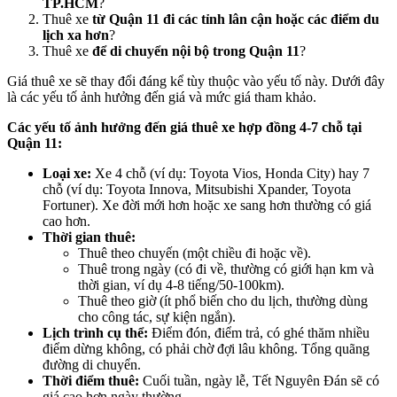
TP.HCM
?
Thuê xe
từ Quận 11 đi các tỉnh lân cận hoặc các điểm du
lịch xa hơn
?
Thuê xe
để di chuyển nội bộ trong Quận 11
?
Giá thuê xe sẽ thay đổi đáng kể tùy thuộc vào yếu tố này. Dưới đây
là các yếu tố ảnh hưởng đến giá và mức giá tham khảo.
Các yếu tố ảnh hưởng đến giá thuê xe hợp đồng 4-7 chỗ tại
Quận 11:
Loại xe:
Xe 4 chỗ (ví dụ: Toyota Vios, Honda City) hay 7
chỗ (ví dụ: Toyota Innova, Mitsubishi Xpander, Toyota
Fortuner). Xe đời mới hơn hoặc xe sang hơn thường có giá
cao hơn.
Thời gian thuê:
Thuê theo chuyến (một chiều đi hoặc về).
Thuê trong ngày (có đi về, thường có giới hạn km và
thời gian, ví dụ 4-8 tiếng/50-100km).
Thuê theo giờ (ít phổ biến cho du lịch, thường dùng
cho công tác, sự kiện ngắn).
Lịch trình cụ thể:
Điểm đón, điểm trả, có ghé thăm nhiều
điểm dừng không, có phải chờ đợi lâu không. Tổng quãng
đường di chuyển.
Thời điểm thuê:
Cuối tuần, ngày lễ, Tết Nguyên Đán sẽ có
giá cao hơn ngày thường.