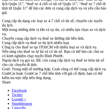
lịch Quận 11”, “thuê xe 4 chỗ có tài xế Quận 11”, “thuê xe 7 chỗ đi
tỉnh từ Quận 11” để tìm các đơn vị cung cấp dịch vụ và yêu cầu báo
giá.
Cung cấp đa dạng các loại xe 4-7 chỗ có tài xế, chuyên các tuyến
du lịch.
Một trong những đơn vị lớn và uy tín, có nhiều lựa chọn xe và dịch
vụ.
Chuyên cung cấp dịch vụ thuê xe đường dài liên tỉnh.
Cung cấp dịch vụ thuê xe du lịch nhiều loại.
Công ty cho thuê xe tại TP.HCM với nhiều loại xe và dịch vụ.
Nền tảng cho thuê xe tự lái và có tài xế. Bạn có thể tìm các chủ xe
có kinh nghiệm chạy tuyến Bình Phước.
Ngoài dịch vụ gọi xe, BE còn cung cấp dịch vụ thuê xe kèm tài xế
cho các chuyến đi tỉnh.
Grab: Trong một số trường hợp, Grab cũng có thể cung cấp dịch vụ
GrabCar hoặc GrabCar 7 chỗ liên tỉnh với giá cố định, bạn có thể
kiểm tra trực tiếp trên ứng dụng.
Share
Facebook
Twitter
Google +
Stumbleupon
LinkedIn