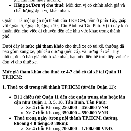
Hãng xe/Đơn vị cho thuê:
Mỗi đơn vị có chính sách giá và
chất lượng dịch vụ khác nhau.
Quận 11 là một quận nội thành của TP.HCM, nằm ở phía Tây, giáp
với Quận 5, Quận 6, Quận 10, Tân Bình và Tân Phú. Vị trí này khá
thuận tiện cho việc di chuyển đến các khu vực khác trong thành
phố.
Dưới đây là
mức giá tham khảo
cho thuê xe có tài xế, thường đã
bao gồm xăng xe, phí cầu đường (nếu có), và lương tài xế. Tuy
nhiên, để có báo giá chính xác nhất, bạn nên liên hệ trực tiếp với các
đơn vị cho thuê xe.
Mức giá tham khảo cho thuê xe 4-7 chỗ có tài xế tại Quận 11
TP.HCM:
1. Thuê xe đi trong nội thành TP.HCM (từ/đến Quận 11):
Đi 1 chiều (từ Quận 11 đến các quận trung tâm hoặc lân
cận như Quận 1, 3, 5, 10, Tân Bình, Tân Phú):
Xe 4 chỗ:
Khoảng
250.000 – 450.000 VNĐ
.
Xe 7 chỗ:
Khoảng
350.000 – 550.000 VNĐ
.
Thuê trong ngày (trong nội thành TP.HCM, thường
khoảng 4-8 tiếng/50-80km):
Xe 4 chỗ:
Khoảng
700.000 – 1.100.000 VNĐ
.