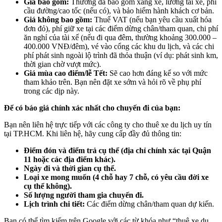
Giá bao gồm:
Thường đã bao gồm xăng xe, lương tài xế, phí
cầu đường/cao tốc (nếu có), và bảo hiểm hành khách cơ bản.
Giá không bao gồm:
Thuế VAT (nếu bạn yêu cầu xuất hóa
đơn đỏ), phí giữ xe tại các điểm dừng chân/tham quan, chi phí
ăn nghỉ của tài xế (nếu đi qua đêm, thường khoảng 300.000 –
400.000 VNĐ/đêm), vé vào cổng các khu du lịch, và các chi
phí phát sinh ngoài lộ trình đã thỏa thuận (ví dụ: phát sinh km,
thời gian chờ vượt mức).
Giá mùa cao điểm/lễ Tết:
Sẽ cao hơn đáng kể so với mức
tham khảo trên. Bạn nên đặt xe sớm và hỏi rõ về phụ phí
trong các dịp này.
Để có báo giá chính xác nhất cho chuyến đi của bạn:
Bạn nên liên hệ trực tiếp với các công ty cho thuê xe du lịch uy tín
tại TP.HCM. Khi liên hệ, hãy cung cấp đầy đủ thông tin:
Điểm đón và điểm trả cụ thể (địa chỉ chính xác tại Quận
11 hoặc các địa điểm khác).
Ngày đi và thời gian cụ thể.
Loại xe mong muốn (4 chỗ hay 7 chỗ, có yêu cầu đời xe
cụ thể không).
Số lượng người tham gia chuyến đi.
Lịch trình chi tiết:
Các điểm dừng chân/tham quan dự kiến.
Bạn có thể tìm kiếm trên Google với các từ khóa như “thuê xe du