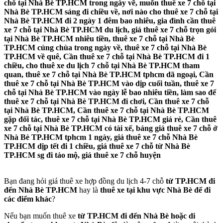
chỗ tại Nhà Bè TP.HCM trong ngày về, muốn thuê xe 7 chỗ tại
Nhà Bè TP.HCM sáng đi chiều về, nơi nào cho thuê xe 7 chỗ tại
Nhà Bè TP.HCM đi 2 ngày 1 đêm bao nhiêu, gia đình cần thuê
xe 7 chỗ tại Nhà Bè TP.HCM du lịch, giá thuê xe 7 chỗ trọn gói
tại Nhà Bè TP.HCM nhiêu tiền, thuê xe 7 chỗ tại Nhà Bè
TP.HCM cúng chùa trong ngày về, thuê xe 7 chỗ tại Nhà Bè
TP.HCM về quê, Cần thuê xe 7 chỗ tại Nhà Bè TP.HCM đi 1
chiều, cho thuê xe du lịch 7 chỗ tại Nhà Bè TP.HCM tham
quan, thuê xe 7 chỗ tại Nhà Bè TP.HCM tphcm dã ngoại, Cần
thuê xe 7 chỗ tại Nhà Bè TP.HCM vào dịp cuối tuần, thuê xe 7
chỗ tại Nhà Bè TP.HCM vào ngày lễ bao nhiêu tiền, làm sao để
thuê xe 7 chỗ tại Nhà Bè TP.HCM đi chơi, Cần thuê xe 7 chỗ
tại Nhà Bè TP.HCM, Cần thuê xe 7 chỗ tại Nhà Bè TP.HCM
gặp đối tác, thuê xe 7 chỗ tại Nhà Bè TP.HCM giá rẻ, Cần thuê
xe 7 chỗ tại Nhà Bè TP.HCM có tài xế, bảng giá thuê xe 7 chỗ ở
Nhà Bè TP.HCM tphcm 1 ngày, giá thuê xe 7 chỗ Nhà Bè
TP.HCM dịp tết đi 1 chiều, giá thuê xe 7 chỗ từ Nhà Bè
TP.HCM sg đi tảo mộ, giá thuê xe 7 chỗ huyện
Bạn đang hỏi giá thuê xe hợp đồng du lịch 4-7 chỗ
từ TP.HCM đi
đến Nhà Bè TP.HCM
hay là
thuê xe tại khu vực Nhà Bè để đi
các điểm khác
?
Nếu bạn muốn thuê xe
từ TP.HCM đi đến Nhà Bè hoặc di