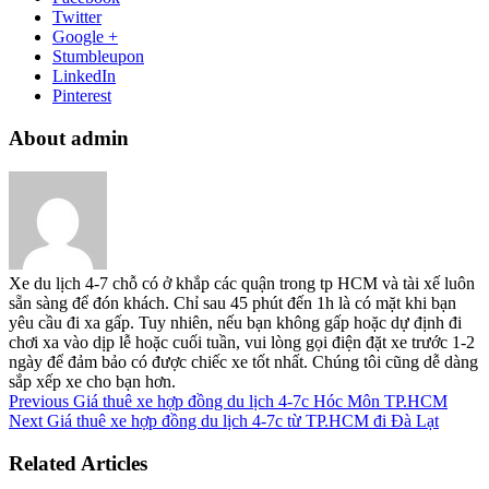
Twitter
Google +
Stumbleupon
LinkedIn
Pinterest
About admin
Xe du lịch 4-7 chỗ có ở khắp các quận trong tp HCM và tài xế luôn
sẵn sàng để đón khách. Chỉ sau 45 phút đến 1h là có mặt khi bạn
yêu cầu đi xa gấp. Tuy nhiên, nếu bạn không gấp hoặc dự định đi
chơi xa vào dịp lễ hoặc cuối tuần, vui lòng gọi điện đặt xe trước 1-2
ngày để đảm bảo có được chiếc xe tốt nhất. Chúng tôi cũng dễ dàng
sắp xếp xe cho bạn hơn.
Previous
Giá thuê xe hợp đồng du lịch 4-7c Hóc Môn TP.HCM
Next
Giá thuê xe hợp đồng du lịch 4-7c từ TP.HCM đi Đà Lạt
Related Articles