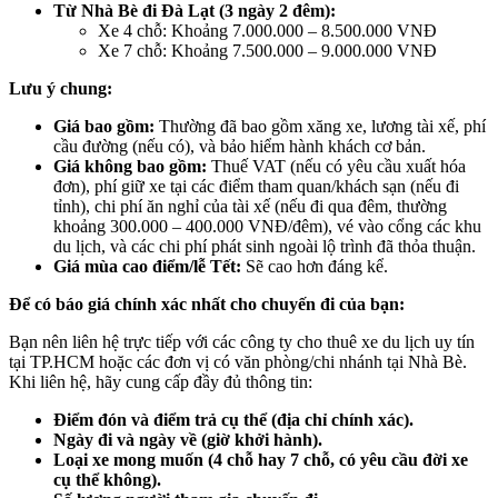
Từ Nhà Bè đi Đà Lạt (3 ngày 2 đêm):
Xe 4 chỗ: Khoảng 7.000.000 – 8.500.000 VNĐ
Xe 7 chỗ: Khoảng 7.500.000 – 9.000.000 VNĐ
Lưu ý chung:
Giá bao gồm:
Thường đã bao gồm xăng xe, lương tài xế, phí
cầu đường (nếu có), và bảo hiểm hành khách cơ bản.
Giá không bao gồm:
Thuế VAT (nếu có yêu cầu xuất hóa
đơn), phí giữ xe tại các điểm tham quan/khách sạn (nếu đi
tỉnh), chi phí ăn nghỉ của tài xế (nếu đi qua đêm, thường
khoảng 300.000 – 400.000 VNĐ/đêm), vé vào cổng các khu
du lịch, và các chi phí phát sinh ngoài lộ trình đã thỏa thuận.
Giá mùa cao điểm/lễ Tết:
Sẽ cao hơn đáng kể.
Để có báo giá chính xác nhất cho chuyến đi của bạn:
Bạn nên liên hệ trực tiếp với các công ty cho thuê xe du lịch uy tín
tại TP.HCM hoặc các đơn vị có văn phòng/chi nhánh tại Nhà Bè.
Khi liên hệ, hãy cung cấp đầy đủ thông tin:
Điểm đón và điểm trả cụ thể (địa chỉ chính xác).
Ngày đi và ngày về (giờ khởi hành).
Loại xe mong muốn (4 chỗ hay 7 chỗ, có yêu cầu đời xe
cụ thể không).