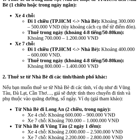
Bè (1 chiều hoặc trong ngày ngắn):
Xe 4 chỗ:
Đi 1 chiều (TP.HCM <-> Nhà Bè):
Khoảng 300.000
– 500.000 VNĐ (tùy khoảng cách cụ thể từ điểm đón).
Thuê trong ngày (khoảng 4-8 tiếng/50-80km):
Khoảng 700.000 – 1.200.000 VNĐ
Xe 7 chỗ:
Đi 1 chiều (TP.HCM <-> Nhà Bè):
Khoảng 400.000
– 600.000 VNĐ.
Thuê trong ngày (khoảng 4-8 tiếng/50-80km):
Khoảng 800.000 – 1.400.000 VNĐ
2. Thuê xe từ Nhà Bè đi các tỉnh/thành phố khác:
Nếu bạn muốn thuê xe từ Nhà Bè đi các tỉnh, ví dụ như đi Vũng
Tàu, Đà Lạt, Cần Thơ…, giá sẽ được tính theo chuyến đi tỉnh và
phụ thuộc vào quãng đường, số ngày. Ví dụ (giá tham khảo):
Từ Nhà Bè đi Long An (2 chiều, trong ngày):
Xe 4 chỗ: Khoảng 600.000 – 900.000 VNĐ
Xe 7 chỗ: Khoảng 700.000 – 1.000.000 VNĐ
Từ Nhà Bè đi Vũng Tàu (2 ngày 1 đêm):
Xe 4 chỗ: Khoảng 2.000.000 – 2.500.000 VNĐ
Xe 7 chỗ: Khoảng 2.200.000 – 2.800.000 VNĐ