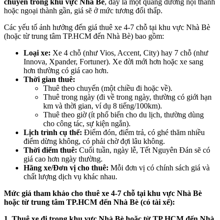
chuyển trong khu vực Nhà Bè
, đây là một quãng đường nội thành
hoặc ngoại thành gần, giá sẽ ở mức tương đối thấp.
Các yếu tố ảnh hưởng đến giá thuê xe 4-7 chỗ tại khu vực Nhà Bè
(hoặc từ trung tâm TP.HCM đến Nhà Bè) bao gồm:
Loại xe:
Xe 4 chỗ (như Vios, Accent, City) hay 7 chỗ (như
Innova, Xpander, Fortuner). Xe đời mới hơn hoặc xe sang
hơn thường có giá cao hơn.
Thời gian thuê:
Thuê theo chuyến (một chiều đi hoặc về).
Thuê trong ngày (đi về trong ngày, thường có giới hạn
km và thời gian, ví dụ 8 tiếng/100km).
Thuê theo giờ (ít phổ biến cho du lịch, thường dùng
cho công tác, sự kiện ngắn).
Lịch trình cụ thể:
Điểm đón, điểm trả, có ghé thăm nhiều
điểm dừng không, có phải chờ đợi lâu không.
Thời điểm thuê:
Cuối tuần, ngày lễ, Tết Nguyên Đán sẽ có
giá cao hơn ngày thường.
Hãng xe/Đơn vị cho thuê:
Mỗi đơn vị có chính sách giá và
chất lượng dịch vụ khác nhau.
Mức giá tham khảo cho thuê xe 4-7 chỗ tại khu vực Nhà Bè
hoặc từ trung tâm TP.HCM đến Nhà Bè (có tài xế):
1. Thuê xe đi trong khu vực Nhà Bè hoặc từ TP.HCM đến Nhà