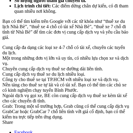
Số lượng người tham gia chuyến đi.
Lịch trình chi tiết:
Các điểm dừng chân dự kiến, có đi tham
quan nhiều nơi không.
Bạn có thể tìm kiếm trên Google với các từ khóa như “thuê xe du
lịch Nhà Bè”, “thuê xe 4 chỗ có tài xế Nhà Bè”, “thuê xe 7 chỗ đi
tỉnh từ Nhà Bè” để tìm các đơn vị cung cấp dịch vụ và yêu cầu báo
giá.
Cung cấp đa dạng các loại xe 4-7 chỗ có tài xế, chuyên các tuyến
du lịch.
Một trong những đơn vị lớn và uy tín, có nhiều lựa chọn xe và dịch
vụ.
Chuyên cung cấp dịch vụ thuê xe đường dài liên tỉnh.
Cung cấp dịch vụ thuê xe du lịch nhiều loại.
Công ty cho thuê xe tại TP.HCM với nhiều loại xe và dịch vụ.
Nền tảng cho thuê xe tự lái và có tài xế. Bạn có thể tìm các chủ xe
có kinh nghiệm chạy tuyến Bình Phước.
Ngoài dịch vụ gọi xe, BE còn cung cấp dịch vụ thuê xe kèm tài xế
cho các chuyến đi tỉnh.
Grab: Trong một số trường hợp, Grab cũng có thể cung cấp dịch vụ
GrabCar hoặc GrabCar 7 chỗ liên tỉnh với giá cố định, bạn có thể
kiểm tra trực tiếp trên ứng dụng.
Share
Facebook