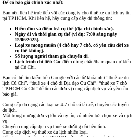
Để có báo giá chính xác nhất:
Bạn nên liên hệ trực tiếp với các công ty cho thuê xe du lịch uy tín
tại TP.HCM. Khi liên hệ, hãy cung cấp đầy đủ thông tin:
Điểm đón và điểm trả cụ thể (địa chỉ chính xác).
Ngày đi và thời gian cụ thể (ví dụ: 7:00 sáng ngày
15/06/2025).
Loại xe mong muốn (4 chỗ hay 7 chỗ, có yêu cầu đời xe
cụ thể không).
Số lượng người tham gia chuyến đi.
Lịch trình chi tiết:
Các điểm dừng chân/tham quan dự kiến
tại Củ Chi.
Bạn có thể tìm kiếm trên Google với các từ khóa như “thuê xe du
lịch Củ Chi”, “thuê xe 4 chỗ đi Địa đạo Củ Chi”, “thuê xe 7 chỗ
TP.HCM Củ Chi” để tìm các đơn vị cung cấp dịch vụ và yêu cầu
báo giá.
Cung cấp đa dạng các loại xe 4-7 chỗ có tài xế, chuyên các tuyến
du lịch.
Một trong những đơn vị lớn và uy tín, có nhiều lựa chọn xe và dịch
vụ.
Chuyên cung cấp dịch vụ thuê xe đường dài liên tỉnh.
Cung cấp dịch vụ thuê xe du lịch nhiều loại.