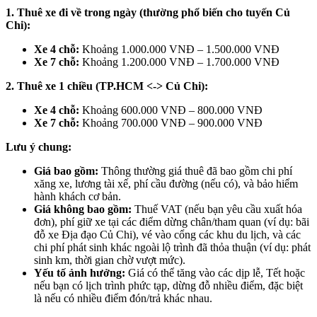
1. Thuê xe đi về trong ngày (thường phổ biến cho tuyến Củ
Chi):
Xe 4 chỗ:
Khoảng 1.000.000 VNĐ – 1.500.000 VNĐ
Xe 7 chỗ:
Khoảng 1.200.000 VNĐ – 1.700.000 VNĐ
2. Thuê xe 1 chiều (TP.HCM <-> Củ Chi):
Xe 4 chỗ:
Khoảng 600.000 VNĐ – 800.000 VNĐ
Xe 7 chỗ:
Khoảng 700.000 VNĐ – 900.000 VNĐ
Lưu ý chung:
Giá bao gồm:
Thông thường giá thuê đã bao gồm chi phí
xăng xe, lương tài xế, phí cầu đường (nếu có), và bảo hiểm
hành khách cơ bản.
Giá không bao gồm:
Thuế VAT (nếu bạn yêu cầu xuất hóa
đơn), phí giữ xe tại các điểm dừng chân/tham quan (ví dụ: bãi
đỗ xe Địa đạo Củ Chi), vé vào cổng các khu du lịch, và các
chi phí phát sinh khác ngoài lộ trình đã thỏa thuận (ví dụ: phát
sinh km, thời gian chờ vượt mức).
Yếu tố ảnh hưởng:
Giá có thể tăng vào các dịp lễ, Tết hoặc
nếu bạn có lịch trình phức tạp, dừng đỗ nhiều điểm, đặc biệt
là nếu có nhiều điểm đón/trả khác nhau.