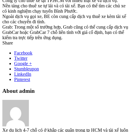
Công ty cho thuê xe tại TP.HCM với nhiều loại xe và dịch vụ.
Nền tảng cho thuê xe tự lái và có tài xế. Bạn có thể tìm các chủ xe
có kinh nghiệm chạy tuyến Bình Phước.
Ngoài dịch vụ gọi xe, BE còn cung cấp dịch vụ thuê xe kèm tài xế
cho các chuyến đi tỉnh.
Grab: Trong một số trường hợp, Grab cũng có thể cung cấp dịch vụ
GrabCar hoặc GrabCar 7 chỗ liên tỉnh với giá cố định, bạn có thể
kiểm tra trực tiếp trên ứng dụng.
Share
Facebook
Twitter
Google +
Stumbleupon
LinkedIn
Pinterest
About admin
Xe du lịch 4-7 chỗ có ở khắp các quận trong tp HCM và tài xế luôn