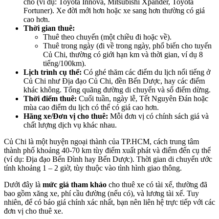
chỗ (ví dụ: Toyota Innova, Mitsubishi Xpander, Toyota
Fortuner). Xe đời mới hơn hoặc xe sang hơn thường có giá
cao hơn.
Thời gian thuê:
Thuê theo chuyến (một chiều đi hoặc về).
Thuê trong ngày (đi về trong ngày, phổ biến cho tuyến
Củ Chi, thường có giới hạn km và thời gian, ví dụ 8
tiếng/100km).
Lịch trình cụ thể:
Có ghé thăm các điểm du lịch nổi tiếng ở
Củ Chi như Địa đạo Củ Chi, đền Bến Dược, hay các điểm
khác không. Tổng quãng đường di chuyển và số điểm dừng.
Thời điểm thuê:
Cuối tuần, ngày lễ, Tết Nguyên Đán hoặc
mùa cao điểm du lịch có thể có giá cao hơn.
Hãng xe/Đơn vị cho thuê:
Mỗi đơn vị có chính sách giá và
chất lượng dịch vụ khác nhau.
Củ Chi là một huyện ngoại thành của TP.HCM, cách trung tâm
thành phố khoảng 40-70 km tùy điểm xuất phát và điểm đến cụ thể
(ví dụ: Địa đạo Bến Đình hay Bến Dược). Thời gian di chuyển ước
tính khoảng 1 – 2 giờ, tùy thuộc vào tình hình giao thông.
Dưới đây là
mức giá tham khảo
cho thuê xe có tài xế, thường đã
bao gồm xăng xe, phí cầu đường (nếu có), và lương tài xế. Tuy
nhiên, để có báo giá chính xác nhất, bạn nên liên hệ trực tiếp với các
đơn vị cho thuê xe.