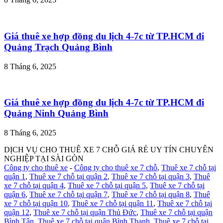
Giá thuê xe hợp đồng du lịch 4-7c từ TP.HCM đi
Quảng Trạch Quảng Bình
8 Tháng 6, 2025
Giá thuê xe hợp đồng du lịch 4-7c từ TP.HCM đi
Quảng Ninh Quảng Bình
8 Tháng 6, 2025
DỊCH VỤ CHO THUÊ XE 7 CHỖ GIÁ RẺ UY TÍN CHUYÊN
NGHIỆP TẠI SÀI GÒN
Công ty cho thuê xe
-
Công ty cho thuê xe 7 chỗ
,
Thuê xe 7 chỗ tại
quận 1
,
Thuê xe 7 chỗ tại quận 2
,
Thuê xe 7 chỗ tại quận 3
,
Thuê
xe 7 chỗ tại quận 4
,
Thuê xe 7 chỗ tại quận 5
,
Thuê xe 7 chỗ tại
quận 6
,
Thuê xe 7 chỗ tại quận 7
,
Thuê xe 7 chỗ tại quận 8
,
Thuê
xe 7 chỗ tại quận 10
,
Thuê xe 7 chỗ tại quận 11
,
Thuê xe 7 chỗ tại
quận 12
,
Thuê xe 7 chỗ tại quận Thủ Đức
,
Thuê xe 7 chỗ tại quận
Bình Tân
,
Thuê xe 7 chỗ tại quận Bình Thạnh
,
Thuê xe 7 chỗ tại