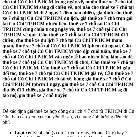
chỗ tại Củ Chi TP.HCM trong ngày về, muốn thuê xe 7 chỗ tại
Củ Chi TP.HCM sáng đi chiều về, nơi nào cho thuê xe 7 chỗ tại
Củ Chi TP.HCM đi 2 ngày 1 đêm bao nhiêu, gia đình cần thuê
xe 7 chỗ tại Củ Chi TP.HCM du lịch, giá thuê xe 7 chỗ trọn gói
tại Củ Chi TP.HCM nhiêu tiền, thuê xe 7 chỗ tại Củ Chi
TP.HCM cúng chùa trong ngày về, thuê xe 7 chỗ tại Củ Chi
TP.HCM về quê, Cần thuê xe 7 chỗ tại Củ Chi TP.HCM đi 1
chiều, cho thuê xe du lịch 7 chỗ tại Củ Chi TP.HCM tham
quan, thuê xe 7 chỗ tại Củ Chi TP.HCM tphcm dã ngoại, Cần
thuê xe 7 chỗ tại Củ Chi TP.HCM vào dịp cuối tuần, thuê xe 7
chỗ tại Củ Chi TP.HCM vào ngày lễ bao nhiêu tiền, làm sao để
thuê xe 7 chỗ tại Củ Chi TP.HCM đi chơi, Cần thuê xe 7 chỗ tại
Củ Chi TP.HCM, Cần thuê xe 7 chỗ tại Củ Chi TP.HCM gặp
đối tác, thuê xe 7 chỗ tại Củ Chi TP.HCM giá rẻ, Cần thuê xe 7
chỗ tại Củ Chi TP.HCM có tài xế, bảng giá thuê xe 7 chỗ ở Củ
Chi TP.HCM tphcm 1 ngày, giá thuê xe 7 chỗ Củ Chi TP.HCM
dịp tết đi 1 chiều, giá thuê xe 7 chỗ từ Củ Chi TP.HCM sg đi
tảo mộ, giá thuê xe 7 chỗ huyện
Để xác định giá thuê xe hợp đồng du lịch 4-7 chỗ từ TP.HCM đi Củ
Chi, bạn cần xem xét các yếu tố sau, vì chúng ảnh hưởng đến chi
phí:
Loại xe:
Xe 4 chỗ (ví dụ: Toyota Vios, Honda City) hay 7