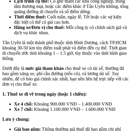
Lịch trình cụ thể:
Có ghé thăm các khu công nghiệp, trung
tâm thương mại, hoặc các điểm khác ở Tân Uyên không, tổng
quãng đường di chuyển và số điểm dừng.
Thời điểm thuê:
Cuối tuần, ngày lễ, Tết hoặc các sự kiện
đặc biệt có thể có giá cao hơn.
Hãng xe/Đơn vị cho thuê:
Mỗi công ty có chính sách giá và
dịch vụ khác nhau.
Tân Uyên là một thành phố thuộc tỉnh Bình Dương, cách TP.HCM
khoảng 30-50 km tùy điểm xuất phát và điểm đến cụ thể. Thời gian
di chuyển ước tính khoảng 1 – 1.5 giờ, tùy thuộc vào tình hình giao
thông.
Dưới đây là
mức giá tham khảo
cho thuê xe có tài xế, thường đã
bao gồm xăng xe, phí cầu đường (nếu có), và lương tài xế. Tuy
nhiên, để có báo giá chính xác nhất, bạn nên liên hệ trực tiếp với các
đơn vị cho thuê xe.
1. Thuê xe đi về trong ngày (hoặc 1 chiều):
Xe 4 chỗ:
Khoảng 900.000 VNĐ – 1.400.000 VNĐ
Xe 7 chỗ:
Khoảng 1.100.000 VNĐ – 1.600.000 VNĐ
Lưu ý chung:
Giá bao gồm:
Thông thường giá thuê đã bao gồm chi phí