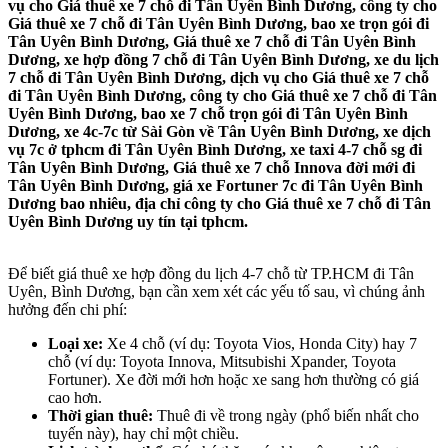
vụ cho Giá thuê xe 7 chỗ đi Tân Uyên Bình Dương, công ty cho
Giá thuê xe 7 chỗ đi Tân Uyên Bình Dương, bao xe trọn gói đi
Tân Uyên Bình Dương, Giá thuê xe 7 chỗ đi Tân Uyên Bình
Dương, xe hợp đồng 7 chỗ đi Tân Uyên Bình Dương, xe du lịch
7 chỗ đi Tân Uyên Bình Dương, dịch vụ cho Giá thuê xe 7 chỗ
đi Tân Uyên Bình Dương, công ty cho Giá thuê xe 7 chỗ đi Tân
Uyên Bình Dương, bao xe 7 chỗ trọn gói đi Tân Uyên Bình
Dương, xe 4c-7c từ Sài Gòn về Tân Uyên Bình Dương, xe dịch
vụ 7c ở tphcm đi Tân Uyên Bình Dương, xe taxi 4-7 chỗ sg đi
Tân Uyên Bình Dương, Giá thuê xe 7 chỗ Innova đời mới đi
Tân Uyên Bình Dương, giá xe Fortuner 7c đi Tân Uyên Bình
Dương bao nhiêu, địa chỉ công ty cho Giá thuê xe 7 chỗ đi Tân
Uyên Bình Dương uy tín tại tphcm.
Để biết giá thuê xe hợp đồng du lịch 4-7 chỗ từ TP.HCM đi Tân
Uyên, Bình Dương, bạn cần xem xét các yếu tố sau, vì chúng ảnh
hưởng đến chi phí:
Loại xe:
Xe 4 chỗ (ví dụ: Toyota Vios, Honda City) hay 7
chỗ (ví dụ: Toyota Innova, Mitsubishi Xpander, Toyota
Fortuner). Xe đời mới hơn hoặc xe sang hơn thường có giá
cao hơn.
Thời gian thuê:
Thuê đi về trong ngày (phổ biến nhất cho
tuyến này), hay chỉ một chiều.