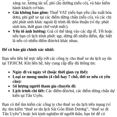
xăng xe, lương tài xế, phí cầu đường (nếu có), và bảo hiểm
hành khách cơ bản.
Giá không bao gồm:
Thuế VAT (nếu bạn yêu cầu xuất hóa
đơn), phí giữ xe tại các điểm dừng chân (nếu có), và các chi
phí phát sinh khác ngoài lộ trình đã thỏa thuận (ví dụ: phát
sinh km, thời gian chờ vượt mức).
Yếu tố ảnh hưởng:
Giá có thể tăng vào các dịp lễ, Tết hoặc
nếu bạn có lịch trình phức tạp, dừng đỗ nhiều điểm, đặc biệt
là nếu có nhiều điểm đón/trả khác nhau.
Để có báo giá chính xác nhất:
Bạn nên liên hệ trực tiếp với các công ty cho thuê xe du lịch uy tín
tại TP.HCM. Khi liên hệ, hãy cung cấp đầy đủ thông tin:
Ngày đi và ngày về (hoặc thời gian cụ thể):
Loại xe mong muốn (4 chỗ hay 7 chỗ, đời xe nếu có yêu
cầu):
Số lượng người tham gia chuyến đi:
Lịch trình chi tiết:
Các điểm đón/trả, các điểm dừng chân dự
kiến tại Tân Uyên.
Bạn có thể tìm kiếm các công ty cho thuê xe du lịch trên mạng (ví
dụ: tìm kiếm “thuê xe du lịch Sài Gòn Bình Dương”, “thuê xe đi
Tân Uyên”) hoặc hỏi kinh nghiệm từ người thân, bạn bè để có