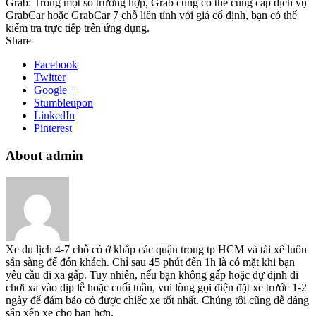
Grab: Trong một số trường hợp, Grab cũng có thể cung cấp dịch vụ
GrabCar hoặc GrabCar 7 chỗ liên tỉnh với giá cố định, bạn có thể
kiểm tra trực tiếp trên ứng dụng.
Share
Facebook
Twitter
Google +
Stumbleupon
LinkedIn
Pinterest
About admin
Xe du lịch 4-7 chỗ có ở khắp các quận trong tp HCM và tài xế luôn
sẵn sàng để đón khách. Chỉ sau 45 phút đến 1h là có mặt khi bạn
yêu cầu đi xa gấp. Tuy nhiên, nếu bạn không gấp hoặc dự định đi
chơi xa vào dịp lễ hoặc cuối tuần, vui lòng gọi điện đặt xe trước 1-2
ngày để đảm bảo có được chiếc xe tốt nhất. Chúng tôi cũng dễ dàng
sắp xếp xe cho bạn hơn.