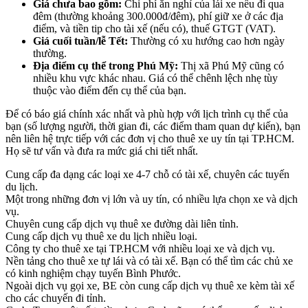
Giá chưa bao gồm:
Chi phí ăn nghỉ của lái xe nếu đi qua
đêm (thường khoảng 300.000đ/đêm), phí giữ xe ở các địa
điểm, và tiền tip cho tài xế (nếu có), thuế GTGT (VAT).
Giá cuối tuần/lễ Tết:
Thường có xu hướng cao hơn ngày
thường.
Địa điểm cụ thể trong Phú Mỹ:
Thị xã Phú Mỹ cũng có
nhiều khu vực khác nhau. Giá có thể chênh lệch nhẹ tùy
thuộc vào điểm đến cụ thể của bạn.
Để có báo giá chính xác nhất và phù hợp với lịch trình cụ thể của
bạn (số lượng người, thời gian đi, các điểm tham quan dự kiến), bạn
nên liên hệ trực tiếp với các đơn vị cho thuê xe uy tín tại TP.HCM.
Họ sẽ tư vấn và đưa ra mức giá chi tiết nhất.
Cung cấp đa dạng các loại xe 4-7 chỗ có tài xế, chuyên các tuyến
du lịch.
Một trong những đơn vị lớn và uy tín, có nhiều lựa chọn xe và dịch
vụ.
Chuyên cung cấp dịch vụ thuê xe đường dài liên tỉnh.
Cung cấp dịch vụ thuê xe du lịch nhiều loại.
Công ty cho thuê xe tại TP.HCM với nhiều loại xe và dịch vụ.
Nền tảng cho thuê xe tự lái và có tài xế. Bạn có thể tìm các chủ xe
có kinh nghiệm chạy tuyến Bình Phước.
Ngoài dịch vụ gọi xe, BE còn cung cấp dịch vụ thuê xe kèm tài xế
cho các chuyến đi tỉnh.