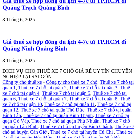
Giá thuê xe hợp đồng du lịch 4-7c từ TP.HCM đi
Quảng Trạch Quảng Bình
8 Tháng 6, 2025
Giá thuê xe hợp đồng du lịch 4-7c từ TP.HCM đi
Quảng Ninh Quảng Bình
8 Tháng 6, 2025
DỊCH VỤ CHO THUÊ XE 7 CHỖ GIÁ RẺ UY TÍN CHUYÊN
NGHIỆP TẠI SÀI GÒN
Công ty cho thuê xe
-
Công ty cho thuê xe 7 chỗ
,
Thuê xe 7 chỗ tại
quận 1
,
Thuê xe 7 chỗ tại quận 2
,
Thuê xe 7 chỗ tại quận 3
,
Thuê
xe 7 chỗ tại quận 4
,
Thuê xe 7 chỗ tại quận 5
,
Thuê xe 7 chỗ tại
quận 6
,
Thuê xe 7 chỗ tại quận 7
,
Thuê xe 7 chỗ tại quận 8
,
Thuê
xe 7 chỗ tại quận 10
,
Thuê xe 7 chỗ tại quận 11
,
Thuê xe 7 chỗ tại
quận 12
,
Thuê xe 7 chỗ tại quận Thủ Đức
,
Thuê xe 7 chỗ tại quận
Bình Tân
,
Thuê xe 7 chỗ tại quận Bình Thạnh
,
Thuê xe 7 chỗ tại
quận Gò Vấp
,
Thuê xe 7 chỗ tại quận Phú Nhuận
,
Thuê xe 7 chỗ
tại quận Tân Bình
,
Thuê xe 7 chỗ tại huyện Bình Chánh
,
Thuê xe 7
chỗ tại huyện Cần Giờ
,
Thuê xe 7 chỗ tại huyện Củ Chi
,
Thuê xe
7 chỗ tại huyện Hóc Môn
,
Thuê xe 7 chỗ tại huyện Nhà Bè
,