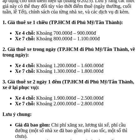
áp dụng cho thời điểm hiện tại (tháng 6/2025). Lưu ý rằng các mức
giá này có thể thay đổi tùy vào thời điểm thuê (ngày thường, cuối
tuần, lễ Tết), chính sách của từng nhà xe, và các dịch vụ đi kèm.
1. Giá thuê xe 1 chiều (TP.HCM đi Phú Mỹ/Tân Thành):
Xe 4 chỗ:
Khoảng 700.000đ – 900.000đ
Xe 7 chỗ:
Khoảng 800.000đ – 1.100.000đ
2. Giá thuê xe trong ngày (TP.HCM đi Phú Mỹ/Tân Thành, về
trong ngày):
Xe 4 chỗ:
Khoảng 1.200.000đ – 1.600.000đ
Xe 7 chỗ:
Khoảng 1.300.000đ – 1.800.000đ
3. Giá thuê xe 2 ngày 1 đêm (TP.HCM đi Phú Mỹ/Tân Thành,
xe ở lại phục vụ):
Xe 4 chỗ:
Khoảng 1.900.000đ – 2.500.000đ
Xe 7 chỗ:
Khoảng 2.000.000đ – 2.800.000đ
Lưu ý chung:
Giá đã bao gồm:
Chi phí xăng xe, lương tài xế, phí cầu
đường (một số nhà xe đã bao gồm phí cao tốc, một số thì
chưa).