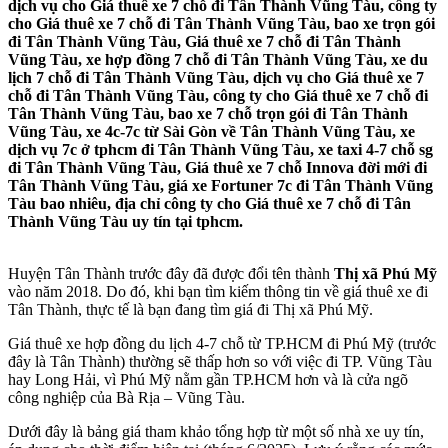
dịch vụ cho Giá thuê xe 7 chỗ đi Tân Thành Vũng Tàu, công ty
cho Giá thuê xe 7 chỗ đi Tân Thành Vũng Tàu, bao xe trọn gói
đi Tân Thành Vũng Tàu, Giá thuê xe 7 chỗ đi Tân Thành
Vũng Tàu, xe hợp đồng 7 chỗ đi Tân Thành Vũng Tàu, xe du
lịch 7 chỗ đi Tân Thành Vũng Tàu, dịch vụ cho Giá thuê xe 7
chỗ đi Tân Thành Vũng Tàu, công ty cho Giá thuê xe 7 chỗ đi
Tân Thành Vũng Tàu, bao xe 7 chỗ trọn gói đi Tân Thành
Vũng Tàu, xe 4c-7c từ Sài Gòn về Tân Thành Vũng Tàu, xe
dịch vụ 7c ở tphcm đi Tân Thành Vũng Tàu, xe taxi 4-7 chỗ sg
đi Tân Thành Vũng Tàu, Giá thuê xe 7 chỗ Innova đời mới đi
Tân Thành Vũng Tàu, giá xe Fortuner 7c đi Tân Thành Vũng
Tàu bao nhiêu, địa chỉ công ty cho Giá thuê xe 7 chỗ đi Tân
Thành Vũng Tàu uy tín tại tphcm.
Huyện Tân Thành trước đây đã được đổi tên thành
Thị xã Phú Mỹ
vào năm 2018. Do đó, khi bạn tìm kiếm thông tin về giá thuê xe đi
Tân Thành, thực tế là bạn đang tìm giá đi Thị xã Phú Mỹ.
Giá thuê xe hợp đồng du lịch 4-7 chỗ từ TP.HCM đi Phú Mỹ (trước
đây là Tân Thành) thường sẽ thấp hơn so với việc đi TP. Vũng Tàu
hay Long Hải, vì Phú Mỹ nằm gần TP.HCM hơn và là cửa ngõ
công nghiệp của Bà Rịa – Vũng Tàu.
Dưới đây là bảng giá tham khảo tổng hợp từ một số nhà xe uy tín,