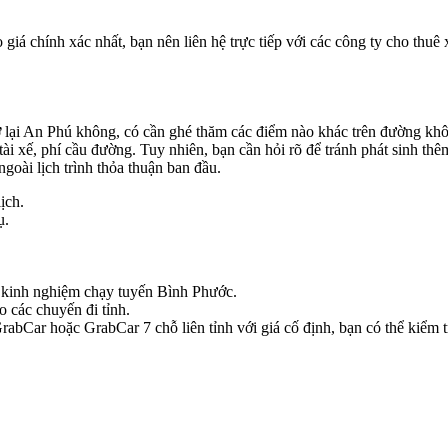
giá chính xác nhất, bạn nên liên hệ trực tiếp với các công ty cho thuê 
ở lại An Phú không, có cần ghé thăm các điểm nào khác trên đường kh
i xế, phí cầu đường. Tuy nhiên, bạn cần hỏi rõ để tránh phát sinh thêm.
ngoài lịch trình thỏa thuận ban đầu.
ịch.
ụ.
có kinh nghiệm chạy tuyến Bình Phước.
o các chuyến đi tỉnh.
bCar hoặc GrabCar 7 chỗ liên tỉnh với giá cố định, bạn có thể kiểm tr