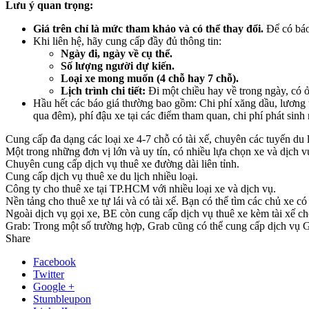
Lưu ý quan trọng:
Giá trên chỉ là mức tham khảo và có thể thay đổi.
Để có báo 
Khi liên hệ, hãy cung cấp đầy đủ thông tin:
Ngày đi, ngày về cụ thể.
Số lượng người dự kiến.
Loại xe mong muốn (4 chỗ hay 7 chỗ).
Lịch trình chi tiết:
Đi một chiều hay về trong ngày, có 
Hầu hết các báo giá thường bao gồm: Chi phí xăng dầu, lương tà
qua đêm), phí đậu xe tại các điểm tham quan, chi phí phát sinh 
Cung cấp đa dạng các loại xe 4-7 chỗ có tài xế, chuyên các tuyến du l
Một trong những đơn vị lớn và uy tín, có nhiều lựa chọn xe và dịch v
Chuyên cung cấp dịch vụ thuê xe đường dài liên tỉnh.
Cung cấp dịch vụ thuê xe du lịch nhiều loại.
Công ty cho thuê xe tại TP.HCM với nhiều loại xe và dịch vụ.
Nền tảng cho thuê xe tự lái và có tài xế. Bạn có thể tìm các chủ xe 
Ngoài dịch vụ gọi xe, BE còn cung cấp dịch vụ thuê xe kèm tài xế ch
Grab: Trong một số trường hợp, Grab cũng có thể cung cấp dịch vụ Gra
Share
Facebook
Twitter
Google +
Stumbleupon