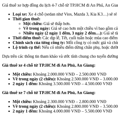
Giá thuê xe hợp đồng du lịch 4-7 chỗ từ TP.HCM đi An Phú, An Giang
Loại xe:
Xe 4 chỗ (sedan như Vios, Mazda 3, Kia K3…) sẽ rẻ 
Thời gian thuê:
Một chiều:
Giá sẽ thấp hơn.
Về trong ngày:
Giá sẽ cao hơn một chiều vì bao gồm cả 
Nhiều ngày (2 ngày 1 đêm, 3 ngày 2 đêm…):
Giá sẽ tí
Thời điểm thuê:
Các dịp lễ, Tết, cuối tuần hoặc mùa cao điểm d
Chính sách của từng công ty:
Mỗi công ty có mức giá và chí
Lộ trình cụ thể:
Nếu có nhiều điểm dừng chân phụ, hoặc đường 
Dựa trên các thông tin tham khảo và ước tính chung cho tuyến đườn
Giá thuê xe 4 chỗ từ TP.HCM đi An Phú, An Giang:
Một chiều:
Khoảng 2.000.000 VNĐ – 2.500.000 VNĐ
Về trong ngày (2 chiều):
Khoảng 2.500.000 VNĐ – 3.000.0
2 ngày 1 đêm:
Khoảng 3.500.000 VNĐ – 4.500.000 VNĐ
Giá thuê xe 7 chỗ từ TP.HCM đi An Phú, An Giang:
Một chiều:
Khoảng 2.300.000 VNĐ – 2.800.000 VNĐ
Về trong ngày (2 chiều):
Khoảng 2.800.000 VNĐ – 3.500.0
2 ngày 1 đêm:
Khoảng 4.000.000 VNĐ – 5.500.000 VNĐ