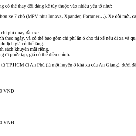
 có thể thay đổi đáng kể tùy thuộc vào nhiều yếu tố như:
hơn xe 7 chỗ (MPV như Innova, Xpander, Fortuner…). Xe đời mới, cao
chi phí quay đầu xe.
nh theo ngày, và có thể bao gồm chi phí ăn ở cho tài xế nếu đi xa và q
u lịch giá có thể tăng.
nh sách khuyến mãi riêng.
đi phức tạp, giá có thể điều chỉnh.
g từ TP.HCM đi An Phú (là một huyện ở khá xa của An Giang), dưới đâ
00 VNĐ
00 VNĐ