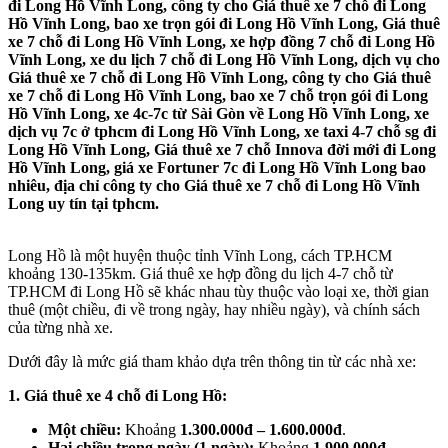
đi Long Hồ Vĩnh Long, công ty cho Giá thuê xe 7 chỗ đi Long
Hồ Vĩnh Long, bao xe trọn gói đi Long Hồ Vĩnh Long, Giá thuê
xe 7 chỗ đi Long Hồ Vĩnh Long, xe hợp đồng 7 chỗ đi Long Hồ
Vĩnh Long, xe du lịch 7 chỗ đi Long Hồ Vĩnh Long, dịch vụ cho
Giá thuê xe 7 chỗ đi Long Hồ Vĩnh Long, công ty cho Giá thuê
xe 7 chỗ đi Long Hồ Vĩnh Long, bao xe 7 chỗ trọn gói đi Long
Hồ Vĩnh Long, xe 4c-7c từ Sài Gòn về Long Hồ Vĩnh Long, xe
dịch vụ 7c ở tphcm đi Long Hồ Vĩnh Long, xe taxi 4-7 chỗ sg đi
Long Hồ Vĩnh Long, Giá thuê xe 7 chỗ Innova đời mới đi Long
Hồ Vĩnh Long, giá xe Fortuner 7c đi Long Hồ Vĩnh Long bao
nhiêu, địa chỉ công ty cho Giá thuê xe 7 chỗ đi Long Hồ Vĩnh
Long uy tín tại tphcm.
Long Hồ là một huyện thuộc tỉnh Vĩnh Long, cách TP.HCM
khoảng 130-135km. Giá thuê xe hợp đồng du lịch 4-7 chỗ từ
TP.HCM đi Long Hồ sẽ khác nhau tùy thuộc vào loại xe, thời gian
thuê (một chiều, đi về trong ngày, hay nhiều ngày), và chính sách
của từng nhà xe.
Dưới đây là mức giá tham khảo dựa trên thông tin từ các nhà xe:
1. Giá thuê xe 4 chỗ đi Long Hồ:
Một chiều:
Khoảng
1.300.000đ – 1.600.000đ
.
Hai chiều trong ngày (1 ngày):
Khoảng
1.900.000đ –