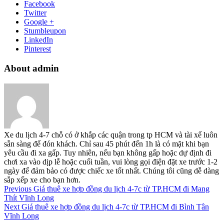
Facebook
Twitter
Google +
Stumbleupon
LinkedIn
Pinterest
About admin
Xe du lịch 4-7 chỗ có ở khắp các quận trong tp HCM và tài xế luôn
sẵn sàng để đón khách. Chỉ sau 45 phút đến 1h là có mặt khi bạn
yêu cầu đi xa gấp. Tuy nhiên, nếu bạn không gấp hoặc dự định đi
chơi xa vào dịp lễ hoặc cuối tuần, vui lòng gọi điện đặt xe trước 1-2
ngày để đảm bảo có được chiếc xe tốt nhất. Chúng tôi cũng dễ dàng
sắp xếp xe cho bạn hơn.
Previous
Giá thuê xe hợp đồng du lịch 4-7c từ TP.HCM đi Mang
Thít Vĩnh Long
Next
Giá thuê xe hợp đồng du lịch 4-7c từ TP.HCM đi Bình Tân
Vĩnh Long