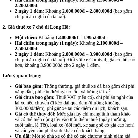
2.200.000đ
.
2 ngày 1 đêm:
Khoảng
2.600.000đ – 2.800.000đ
(bao gồm
chi phí ăn nghỉ của tài xế).
2. Giá thuê xe 7 chỗ đi Long Hồ:
Một chiều:
Khoảng
1.400.000đ – 1.995.000đ
.
Hai chiều trong ngày (1 ngày):
Khoảng
2.100.000đ –
2.500.000đ
.
2 ngày 1 đêm:
Khoảng
2.800.000đ – 3.900.000đ
(bao gồm
chi phí ăn nghỉ của tài xế). Đối với xe Carnival, giá có thể cao
hơn, khoảng 3.900.000đ cho 2 ngày 1 đêm.
Lưu ý quan trọng:
Giá bao gồm:
Thông thường, giá thuê xe đã bao gồm chi phí
xăng dầu, phí cầu đường/cao tốc, và lương tài xế.
Giá chưa bao gồm:
Thuế VAT (nếu có), chi phí ăn nghỉ của
lái xe nếu chuyến đi kéo dài qua đêm (thường khoảng
300.000đ/đêm), phí giữ xe tại các điểm du lịch, khách sạn.
Giá có thể thay đổi:
Mức giá này chỉ mang tính tham khảo
và có thể biến động tùy vào thời điểm thuê (ngày thường,
cuối tuần, lễ Tết), loại xe (đời mới, xe sang sẽ có giá cao hơn),
và các yêu cầu phát sinh khác của khách hàng.
Ưu đãi:
Một số nhà xe có thể có các chương trình giảm giá