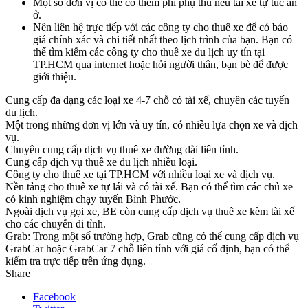
Một số đơn vị có thể có thêm phí phụ thu nếu tài xế tự túc ăn
ở.
Nên liên hệ trực tiếp với các công ty cho thuê xe để có báo
giá chính xác và chi tiết nhất theo lịch trình của bạn. Bạn có
thể tìm kiếm các công ty cho thuê xe du lịch uy tín tại
TP.HCM qua internet hoặc hỏi người thân, bạn bè để được
giới thiệu.
Cung cấp đa dạng các loại xe 4-7 chỗ có tài xế, chuyên các tuyến
du lịch.
Một trong những đơn vị lớn và uy tín, có nhiều lựa chọn xe và dịch
vụ.
Chuyên cung cấp dịch vụ thuê xe đường dài liên tỉnh.
Cung cấp dịch vụ thuê xe du lịch nhiều loại.
Công ty cho thuê xe tại TP.HCM với nhiều loại xe và dịch vụ.
Nền tảng cho thuê xe tự lái và có tài xế. Bạn có thể tìm các chủ xe
có kinh nghiệm chạy tuyến Bình Phước.
Ngoài dịch vụ gọi xe, BE còn cung cấp dịch vụ thuê xe kèm tài xế
cho các chuyến đi tỉnh.
Grab: Trong một số trường hợp, Grab cũng có thể cung cấp dịch vụ
GrabCar hoặc GrabCar 7 chỗ liên tỉnh với giá cố định, bạn có thể
kiểm tra trực tiếp trên ứng dụng.
Share
Facebook