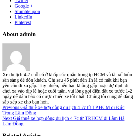
Twitter
Google +
Stumbleupon
LinkedIn
Pinterest
About admin
Xe du lịch 4-7 chỗ có ở khắp các quận trong tp HCM và tài xế luôn
sẵn sàng để đón khách. Chỉ sau 45 phút đến 1h là có mặt khi bạn
yêu cầu đi xa gấp. Tuy nhiên, nếu bạn không gấp hoặc dự định đi
chơi xa vào dịp lễ hoặc cuối tuần, vui lòng gọi điện đặt xe trước 1-2
ngày để đảm bảo có được chiếc xe tốt nhất. Chúng tôi cũng dễ dàng
sắp xếp xe cho bạn hơn.
Previous
Giá thuê xe hợp đồng du lịch 4-7c từ TP.HCM đi Đức
Trọng Lâm Đồng
Next
Giá thuê xe hợp đồng du lịch 4-7c từ TP.HCM đi Lâm Hà
Lâm Đồng
Related Articles