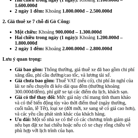
1.600.000đ
2 ngày 1 đêm:
Khoảng
1.800.000đ – 2.500.000đ
2. Giá thuê xe 7 chỗ đi Gò Công:
Một chiều:
Khoảng
900.000đ – 1.300.000đ
Hai chiều trong ngày (1 ngày):
Khoảng
1.200.000đ –
1.800.000đ
2 ngày 1 đêm:
Khoảng
2.000.000đ – 2.800.000đ
Lưu ý quan trọng:
Giá bao gồm:
Thông thường, giá thuê xe đã bao gồm chi phí
xăng dầu, phí cầu đường/cao tốc, và lương tài xế.
Giá chưa bao gồm:
Thuế VAT (nếu có), chi phí ăn nghỉ của
lái xe nếu chuyến đi kéo dài qua đêm (thường khoảng
300.000đ/đêm), phí giữ xe tại các điểm du lịch, khách sạn.
Giá có thể thay đổi:
Mức giá này chỉ mang tính tham khảo
và có thể biến động tùy vào thời điểm thuê (ngày thường,
cuối tuần, lễ Tết), loại xe (đời mới, xe sang sẽ có giá cao hơn),
và các yêu cầu phát sinh khác của khách hàng.
Ưu đãi:
Một số nhà xe có thể có các chương trình giảm giá
nếu bạn đặt xe hai chiều hoặc nếu có xe chạy rỗng chiều về
phù hợp với lịch trình của bạn.