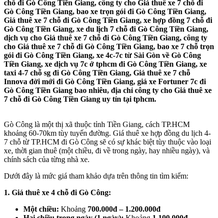
chỗ đi Gò Công Tiền Giang, công ty cho Giá thuê xe 7 chỗ đi
Gò Công Tiền Giang, bao xe trọn gói đi Gò Công Tiền Giang,
Giá thuê xe 7 chỗ đi Gò Công Tiền Giang, xe hợp đồng 7 chỗ đi
Gò Công Tiền Giang, xe du lịch 7 chỗ đi Gò Công Tiền Giang,
dịch vụ cho Giá thuê xe 7 chỗ đi Gò Công Tiền Giang, công ty
cho Giá thuê xe 7 chỗ đi Gò Công Tiền Giang, bao xe 7 chỗ trọn
gói đi Gò Công Tiền Giang, xe 4c-7c từ Sài Gòn về Gò Công
Tiền Giang, xe dịch vụ 7c ở tphcm đi Gò Công Tiền Giang, xe
taxi 4-7 chỗ sg đi Gò Công Tiền Giang, Giá thuê xe 7 chỗ
Innova đời mới đi Gò Công Tiền Giang, giá xe Fortuner 7c đi
Gò Công Tiền Giang bao nhiêu, địa chỉ công ty cho Giá thuê xe
7 chỗ đi Gò Công Tiền Giang uy tín tại tphcm.
Gò Công là một thị xã thuộc tỉnh Tiền Giang, cách TP.HCM
khoảng 60-70km tùy tuyến đường. Giá thuê xe hợp đồng du lịch 4-
7 chỗ từ TP.HCM đi Gò Công sẽ có sự khác biệt tùy thuộc vào loại
xe, thời gian thuê (một chiều, đi về trong ngày, hay nhiều ngày), và
chính sách của từng nhà xe.
Dưới đây là mức giá tham khảo dựa trên thông tin tìm kiếm:
1. Giá thuê xe 4 chỗ đi Gò Công:
Một chiều:
Khoảng
700.000đ – 1.200.000đ
Hai chiều trong ngày (1 ngày):
Khoảng
1.100.000đ –