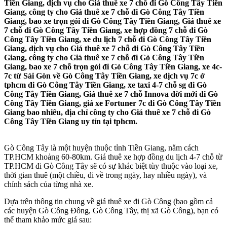
Tiền Giang, dịch vụ cho Giá thuê xe 7 chỗ đi Gò Công Tây Tiền
Giang, công ty cho Giá thuê xe 7 chỗ đi Gò Công Tây Tiền
Giang, bao xe trọn gói đi Gò Công Tây Tiền Giang, Giá thuê xe
7 chỗ đi Gò Công Tây Tiền Giang, xe hợp đồng 7 chỗ đi Gò
Công Tây Tiền Giang, xe du lịch 7 chỗ đi Gò Công Tây Tiền
Giang, dịch vụ cho Giá thuê xe 7 chỗ đi Gò Công Tây Tiền
Giang, công ty cho Giá thuê xe 7 chỗ đi Gò Công Tây Tiền
Giang, bao xe 7 chỗ trọn gói đi Gò Công Tây Tiền Giang, xe 4c-
7c từ Sài Gòn về Gò Công Tây Tiền Giang, xe dịch vụ 7c ở
tphcm đi Gò Công Tây Tiền Giang, xe taxi 4-7 chỗ sg đi Gò
Công Tây Tiền Giang, Giá thuê xe 7 chỗ Innova đời mới đi Gò
Công Tây Tiền Giang, giá xe Fortuner 7c đi Gò Công Tây Tiền
Giang bao nhiêu, địa chỉ công ty cho Giá thuê xe 7 chỗ đi Gò
Công Tây Tiền Giang uy tín tại tphcm.
Gò Công Tây là một huyện thuộc tỉnh Tiền Giang, nằm cách
TP.HCM khoảng 60-80km. Giá thuê xe hợp đồng du lịch 4-7 chỗ từ
TP.HCM đi Gò Công Tây sẽ có sự khác biệt tùy thuộc vào loại xe,
thời gian thuê (một chiều, đi về trong ngày, hay nhiều ngày), và
chính sách của từng nhà xe.
Dựa trên thông tin chung về giá thuê xe đi Gò Công (bao gồm cả
các huyện Gò Công Đông, Gò Công Tây, thị xã Gò Công), bạn có
thể tham khảo mức giá sau: