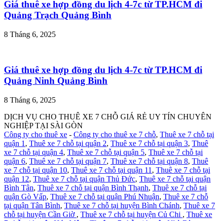
Giá thuê xe hợp đồng du lịch 4-7c từ TP.HCM đi
Quảng Trạch Quảng Bình
8 Tháng 6, 2025
Giá thuê xe hợp đồng du lịch 4-7c từ TP.HCM đi
Quảng Ninh Quảng Bình
8 Tháng 6, 2025
DỊCH VỤ CHO THUÊ XE 7 CHỖ GIÁ RẺ UY TÍN CHUYÊN
NGHIỆP TẠI SÀI GÒN
Công ty cho thuê xe
-
Công ty cho thuê xe 7 chỗ
,
Thuê xe 7 chỗ tại
quận 1
,
Thuê xe 7 chỗ tại quận 2
,
Thuê xe 7 chỗ tại quận 3
,
Thuê
xe 7 chỗ tại quận 4
,
Thuê xe 7 chỗ tại quận 5
,
Thuê xe 7 chỗ tại
quận 6
,
Thuê xe 7 chỗ tại quận 7
,
Thuê xe 7 chỗ tại quận 8
,
Thuê
xe 7 chỗ tại quận 10
,
Thuê xe 7 chỗ tại quận 11
,
Thuê xe 7 chỗ tại
quận 12
,
Thuê xe 7 chỗ tại quận Thủ Đức
,
Thuê xe 7 chỗ tại quận
Bình Tân
,
Thuê xe 7 chỗ tại quận Bình Thạnh
,
Thuê xe 7 chỗ tại
quận Gò Vấp
,
Thuê xe 7 chỗ tại quận Phú Nhuận
,
Thuê xe 7 chỗ
tại quận Tân Bình
,
Thuê xe 7 chỗ tại huyện Bình Chánh
,
Thuê xe 7
chỗ tại huyện Cần Giờ
,
Thuê xe 7 chỗ tại huyện Củ Chi
,
Thuê xe