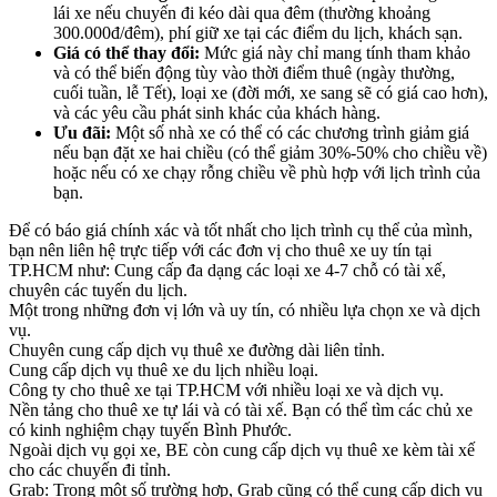
lái xe nếu chuyến đi kéo dài qua đêm (thường khoảng
300.000đ/đêm), phí giữ xe tại các điểm du lịch, khách sạn.
Giá có thể thay đổi:
Mức giá này chỉ mang tính tham khảo
và có thể biến động tùy vào thời điểm thuê (ngày thường,
cuối tuần, lễ Tết), loại xe (đời mới, xe sang sẽ có giá cao hơn),
và các yêu cầu phát sinh khác của khách hàng.
Ưu đãi:
Một số nhà xe có thể có các chương trình giảm giá
nếu bạn đặt xe hai chiều (có thể giảm 30%-50% cho chiều về)
hoặc nếu có xe chạy rỗng chiều về phù hợp với lịch trình của
bạn.
Để có báo giá chính xác và tốt nhất cho lịch trình cụ thể của mình,
bạn nên liên hệ trực tiếp với các đơn vị cho thuê xe uy tín tại
TP.HCM như: Cung cấp đa dạng các loại xe 4-7 chỗ có tài xế,
chuyên các tuyến du lịch.
Một trong những đơn vị lớn và uy tín, có nhiều lựa chọn xe và dịch
vụ.
Chuyên cung cấp dịch vụ thuê xe đường dài liên tỉnh.
Cung cấp dịch vụ thuê xe du lịch nhiều loại.
Công ty cho thuê xe tại TP.HCM với nhiều loại xe và dịch vụ.
Nền tảng cho thuê xe tự lái và có tài xế. Bạn có thể tìm các chủ xe
có kinh nghiệm chạy tuyến Bình Phước.
Ngoài dịch vụ gọi xe, BE còn cung cấp dịch vụ thuê xe kèm tài xế
cho các chuyến đi tỉnh.
Grab: Trong một số trường hợp, Grab cũng có thể cung cấp dịch vụ