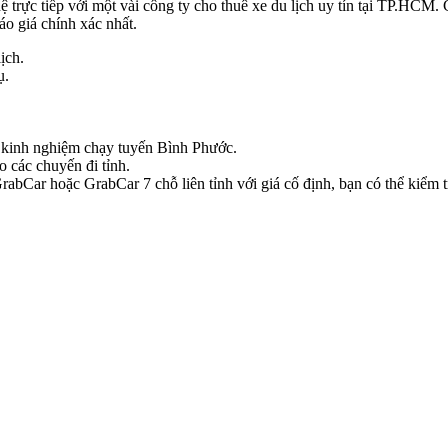
hệ trực tiếp với một vài công ty cho thuê xe du lịch uy tín tại TP.HCM
áo giá chính xác nhất.
ịch.
ụ.
có kinh nghiệm chạy tuyến Bình Phước.
o các chuyến đi tỉnh.
bCar hoặc GrabCar 7 chỗ liên tỉnh với giá cố định, bạn có thể kiểm tr