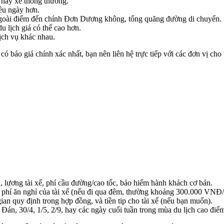
hay xe thông thường.
ều ngày hơn.
goài điểm đến chính Đơn Dương không, tổng quãng đường di chuyển.
u lịch giá có thể cao hơn.
ịch vụ khác nhau.
 báo giá chính xác nhất, bạn nên liên hệ trực tiếp với các đơn vị cho 
 lương tài xế, phí cầu đường/cao tốc, bảo hiểm hành khách cơ bản.
phí ăn nghỉ của tài xế (nếu đi qua đêm, thường khoảng 300.000 VNĐ/đê
ian quy định trong hợp đồng, và tiền tip cho tài xế (nếu bạn muốn).
Đán, 30/4, 1/5, 2/9, hay các ngày cuối tuần trong mùa du lịch cao điể