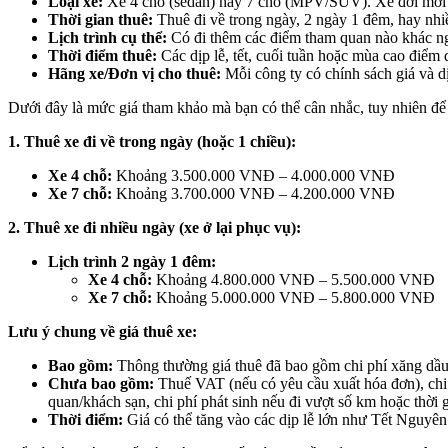
Loại xe:
Xe 4 chỗ (sedan) hay 7 chỗ (MPV/SUV). Xe đời mới 
Thời gian thuê:
Thuê đi về trong ngày, 2 ngày 1 đêm, hay nhi
Lịch trình cụ thể:
Có đi thêm các điểm tham quan nào khác n
Thời điểm thuê:
Các dịp lễ, tết, cuối tuần hoặc mùa cao điểm d
Hãng xe/Đơn vị cho thuê:
Mỗi công ty có chính sách giá và d
Dưới đây là mức giá tham khảo mà bạn có thể cân nhắc, tuy nhiên để có
1. Thuê xe đi về trong ngày (hoặc 1 chiều):
Xe 4 chỗ:
Khoảng 3.500.000 VNĐ – 4.000.000 VNĐ
Xe 7 chỗ:
Khoảng 3.700.000 VNĐ – 4.200.000 VNĐ
2. Thuê xe đi nhiều ngày (xe ở lại phục vụ):
Lịch trình 2 ngày 1 đêm:
Xe 4 chỗ:
Khoảng 4.800.000 VNĐ – 5.500.000 VNĐ
Xe 7 chỗ:
Khoảng 5.000.000 VNĐ – 5.800.000 VNĐ
Lưu ý chung về giá thuê xe:
Bao gồm:
Thông thường giá thuê đã bao gồm chi phí xăng dầu,
Chưa bao gồm:
Thuế VAT (nếu có yêu cầu xuất hóa đơn), chi 
quan/khách sạn, chi phí phát sinh nếu đi vượt số km hoặc thời g
Thời điểm:
Giá có thể tăng vào các dịp lễ lớn như Tết Nguyên 