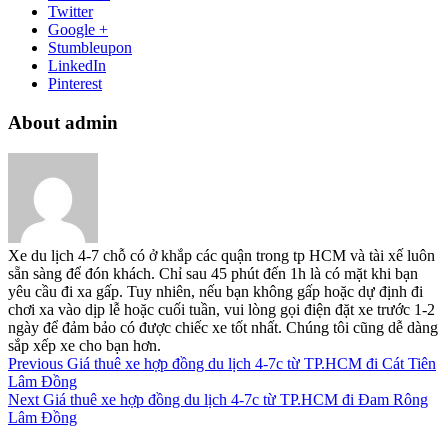
Twitter
Google +
Stumbleupon
LinkedIn
Pinterest
About admin
Xe du lịch 4-7 chỗ có ở khắp các quận trong tp HCM và tài xế luôn
sẵn sàng để đón khách. Chỉ sau 45 phút đến 1h là có mặt khi bạn
yêu cầu đi xa gấp. Tuy nhiên, nếu bạn không gấp hoặc dự định đi
chơi xa vào dịp lễ hoặc cuối tuần, vui lòng gọi điện đặt xe trước 1-2
ngày để đảm bảo có được chiếc xe tốt nhất. Chúng tôi cũng dễ dàng
sắp xếp xe cho bạn hơn.
Previous
Giá thuê xe hợp đồng du lịch 4-7c từ TP.HCM đi Cát Tiên
Lâm Đồng
Next
Giá thuê xe hợp đồng du lịch 4-7c từ TP.HCM đi Đam Rông
Lâm Đồng