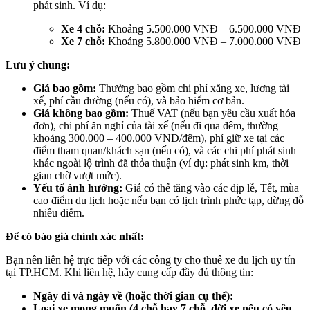
phát sinh. Ví dụ:
Xe 4 chỗ:
Khoảng 5.500.000 VNĐ – 6.500.000 VNĐ
Xe 7 chỗ:
Khoảng 5.800.000 VNĐ – 7.000.000 VNĐ
Lưu ý chung:
Giá bao gồm:
Thường bao gồm chi phí xăng xe, lương tài
xế, phí cầu đường (nếu có), và bảo hiểm cơ bản.
Giá không bao gồm:
Thuế VAT (nếu bạn yêu cầu xuất hóa
đơn), chi phí ăn nghỉ của tài xế (nếu đi qua đêm, thường
khoảng 300.000 – 400.000 VNĐ/đêm), phí giữ xe tại các
điểm tham quan/khách sạn (nếu có), và các chi phí phát sinh
khác ngoài lộ trình đã thỏa thuận (ví dụ: phát sinh km, thời
gian chờ vượt mức).
Yếu tố ảnh hưởng:
Giá có thể tăng vào các dịp lễ, Tết, mùa
cao điểm du lịch hoặc nếu bạn có lịch trình phức tạp, dừng đỗ
nhiều điểm.
Để có báo giá chính xác nhất:
Bạn nên liên hệ trực tiếp với các công ty cho thuê xe du lịch uy tín
tại TP.HCM. Khi liên hệ, hãy cung cấp đầy đủ thông tin:
Ngày đi và ngày về (hoặc thời gian cụ thể):
Loại xe mong muốn (4 chỗ hay 7 chỗ, đời xe nếu có yêu