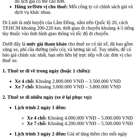
du lịch giá có thể cao hơn.
Hãng xe/Đơn vị cho thuê:
Mỗi công ty có chính sách giá và
dịch vụ khác nhau.
Di Linh là một huyện của Lâm Đồng, nằm trên Quốc lộ 20, cách
TP.HCM khoảng 200-220 km, thời gian di chuyển khoảng 4-5 tiếng
tùy thuộc vào tình hình giao thông và tốc độ di chuyển.
Dưới đây là
mức giá tham khảo
cho thuê xe có tài xế, đã bao gồm
xăng xe, phí cầu đường (nếu có), và lương tài xế. Tuy nhiên, để có
báo giá chính xác nhất, bạn nên liên hệ trực tiếp với các đơn vị cho
thuê xe.
1. Thuê xe đi về trong ngày (hoặc 1 chiều):
Xe 4 chỗ:
Khoảng 2.800.000 VNĐ – 3.500.000 VNĐ
Xe 7 chỗ:
Khoảng 3.000.000 VNĐ – 3.800.000 VNĐ
2. Thuê xe đi nhiều ngày (xe ở lại phục vụ):
Lịch trình 2 ngày 1 đêm:
Xe 4 chỗ:
Khoảng 4.000.000 VNĐ – 5.000.000 VNĐ
Xe 7 chỗ:
Khoảng 4.200.000 VNĐ – 5.500.000 VNĐ
Lịch trình 3 ngày 2 đêm:
Giá sẽ tăng thêm cho mỗi ngày