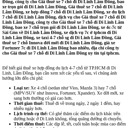
Đồng, công ty cho Giá thuê xe 7 chỗ đi Di Linh Lâm Đồng, bao
xe trọn gói đi Di Linh Lâm Đồng, Giá thuê xe 7 chỗ đi Di Linh
Lâm Đồng, xe hợp đồng 7 chỗ đi Di Linh Lâm Đồng, xe du lịch
7 chỗ đi Di Linh Lâm Đồng, dịch vụ cho Giá thuê xe 7 chỗ đi Di
Linh Lâm Đồng, công ty cho Giá thuê xe 7 chỗ đi Di Linh Lâm
Đồng, bao xe 7 chỗ trọn gói đi Di Linh Lâm Đồng, xe 4c-7c từ
Sài Gòn về Di Linh Lâm Đồng, xe dịch vụ 7c ở tphcm đi Di
Linh Lâm Đồng, xe taxi 4-7 chỗ sg đi Di Linh Lâm Đồng, Giá
thuê xe 7 chỗ Innova đời mới đi Di Linh Lâm Đồng, giá xe
Fortuner 7c đi Di Linh Lâm Đồng bao nhiêu, địa chỉ công ty
cho Giá thuê xe 7 chỗ đi Di Linh Lâm Đồng uy tín tại tphcm.
Để biết giá thuê xe hợp đồng du lịch 4-7 chỗ từ TP.HCM đi Di
Linh, Lâm Đồng, bạn cần xem xét các yếu tố sau, vì chúng ảnh
hưởng lớn đến chi phí:
Loại xe:
Xe 4 chỗ (sedan như Vios, Mazda 3) hay 7 chỗ
(MPV/SUV như Innova, Fortuner, Xpander). Xe đời mới, xe
sang hơn thường có giá cao hơn.
Thời gian thuê:
Thuê đi về trong ngày, 2 ngày 1 đêm, hay
nhiều ngày hơn.
Lịch trình cụ thể:
Có ghé thăm các điểm du lịch khác trên
đường hoặc ở Di Linh không, tổng quãng đường di chuyển.
Thời điểm thuê:
Các dịp lễ, tết, cuối tuần hoặc mùa cao điểm