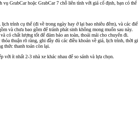
 vụ GrabCar hoặc GrabCar 7 chỗ liên tỉnh với giá cố định, bạn có thể k
 lịch trình cụ thể (đi về trong ngày hay ở lại bao nhiêu đêm), và các đ
o gồm và chưa bao gồm để tránh phát sinh không mong muốn sau này.
à có chất lượng tốt để đảm bảo an toàn, thoải mái cho chuyến đi.
a thuận rõ ràng, ghi đầy đủ các điều khoản về giá, lịch trình, thời gi
g thức thanh toán còn lại.
ếp với ít nhất 2-3 nhà xe khác nhau để so sánh và lựa chọn.