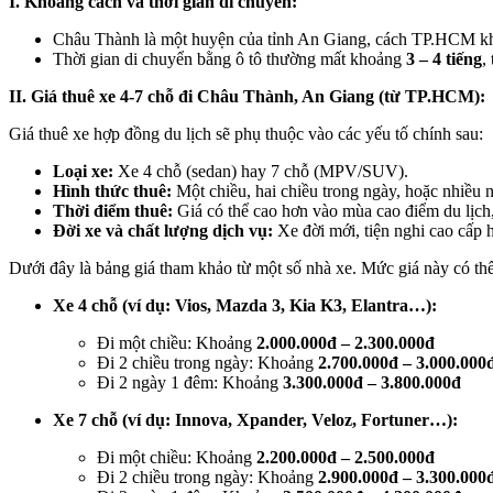
I. Khoảng cách và thời gian di chuyển:
Châu Thành là một huyện của tỉnh An Giang, cách TP.HCM 
Thời gian di chuyển bằng ô tô thường mất khoảng
3 – 4 tiếng
,
II. Giá thuê xe 4-7 chỗ đi Châu Thành, An Giang (từ TP.HCM):
Giá thuê xe hợp đồng du lịch sẽ phụ thuộc vào các yếu tố chính sau:
Loại xe:
Xe 4 chỗ (sedan) hay 7 chỗ (MPV/SUV).
Hình thức thuê:
Một chiều, hai chiều trong ngày, hoặc nhiều
Thời điểm thuê:
Giá có thể cao hơn vào mùa cao điểm du lịch, 
Đời xe và chất lượng dịch vụ:
Xe đời mới, tiện nghi cao cấp 
Dưới đây là bảng giá tham khảo từ một số nhà xe. Mức giá này có thể
Xe 4 chỗ (ví dụ: Vios, Mazda 3, Kia K3, Elantra…):
Đi một chiều: Khoảng
2.000.000đ – 2.300.000đ
Đi 2 chiều trong ngày: Khoảng
2.700.000đ – 3.000.000
Đi 2 ngày 1 đêm: Khoảng
3.300.000đ – 3.800.000đ
Xe 7 chỗ (ví dụ: Innova, Xpander, Veloz, Fortuner…):
Đi một chiều: Khoảng
2.200.000đ – 2.500.000đ
Đi 2 chiều trong ngày: Khoảng
2.900.000đ – 3.300.000