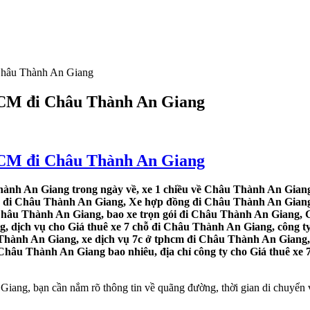
 Châu Thành An Giang
.HCM đi Châu Thành An Giang
.HCM đi Châu Thành An Giang
hành An Giang trong ngày về, xe 1 chiều về Châu Thành An Giang,
hỗ đi Châu Thành An Giang, Xe hợp đồng đi Châu Thành An Giang,
Châu Thành An Giang, bao xe trọn gói đi Châu Thành An Giang, G
 dịch vụ cho Giá thuê xe 7 chỗ đi Châu Thành An Giang, công ty
Thành An Giang, xe dịch vụ 7c ở tphcm đi Châu Thành An Giang, x
Châu Thành An Giang bao nhiêu, địa chỉ công ty cho Giá thuê xe 
ang, bạn cần nắm rõ thông tin về quãng đường, thời gian di chuyển v