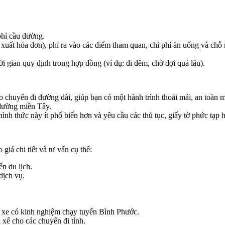
phí cầu đường.
ất hóa đơn), phí ra vào các điểm tham quan, chi phí ăn uống và chỗ ng
i gian quy định trong hợp đồng (ví dụ: đi đêm, chờ đợi quá lâu).
chuyến đi đường dài, giúp bạn có một hành trình thoải mái, an toàn mà
 đường miền Tây.
nh thức này ít phổ biến hơn và yêu cầu các thủ tục, giấy tờ phức tạp h
:
giá chi tiết và tư vấn cụ thể:
ến du lịch.
dịch vụ.
hủ xe có kinh nghiệm chạy tuyến Bình Phước.
 xế cho các chuyến đi tỉnh.