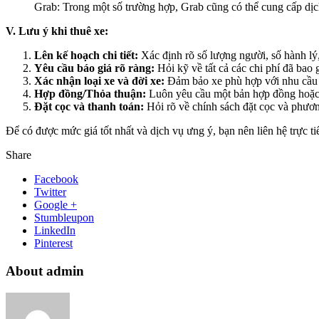
Grab: Trong một số trường hợp, Grab cũng có thể cung cấp dịch
V. Lưu ý khi thuê xe:
Lên kế hoạch chi tiết:
Xác định rõ số lượng người, số hành lý,
Yêu cầu báo giá rõ ràng:
Hỏi kỹ về tất cả các chi phí đã ba
Xác nhận loại xe và đời xe:
Đảm bảo xe phù hợp với nhu cầu v
Hợp đồng/Thỏa thuận:
Luôn yêu cầu một bản hợp đồng hoặc thỏ
Đặt cọc và thanh toán:
Hỏi rõ về chính sách đặt cọc và phươn
Để có được mức giá tốt nhất và dịch vụ ưng ý, bạn nên liên hệ trực ti
Share
Facebook
Twitter
Google +
Stumbleupon
LinkedIn
Pinterest
About admin