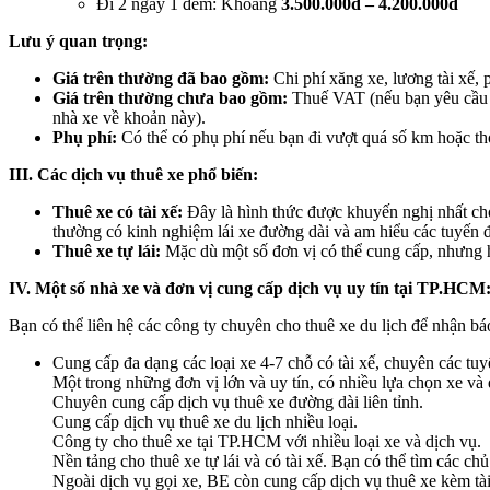
Đi 2 ngày 1 đêm: Khoảng
3.500.000đ – 4.200.000đ
Lưu ý quan trọng:
Giá trên thường đã bao gồm:
Chi phí xăng xe, lương tài xế, 
Giá trên thường chưa bao gồm:
Thuế VAT (nếu bạn yêu cầu xu
nhà xe về khoản này).
Phụ phí:
Có thể có phụ phí nếu bạn đi vượt quá số km hoặc thờ
III. Các dịch vụ thuê xe phổ biến:
Thuê xe có tài xế:
Đây là hình thức được khuyến nghị nhất cho 
thường có kinh nghiệm lái xe đường dài và am hiểu các tuyến
Thuê xe tự lái:
Mặc dù một số đơn vị có thể cung cấp, nhưng hì
IV. Một số nhà xe và đơn vị cung cấp dịch vụ uy tín tại TP.HCM
Bạn có thể liên hệ các công ty chuyên cho thuê xe du lịch để nhận báo 
Cung cấp đa dạng các loại xe 4-7 chỗ có tài xế, chuyên các tuy
Một trong những đơn vị lớn và uy tín, có nhiều lựa chọn xe và 
Chuyên cung cấp dịch vụ thuê xe đường dài liên tỉnh.
Cung cấp dịch vụ thuê xe du lịch nhiều loại.
Công ty cho thuê xe tại TP.HCM với nhiều loại xe và dịch vụ.
Nền tảng cho thuê xe tự lái và có tài xế. Bạn có thể tìm các c
Ngoài dịch vụ gọi xe, BE còn cung cấp dịch vụ thuê xe kèm tài