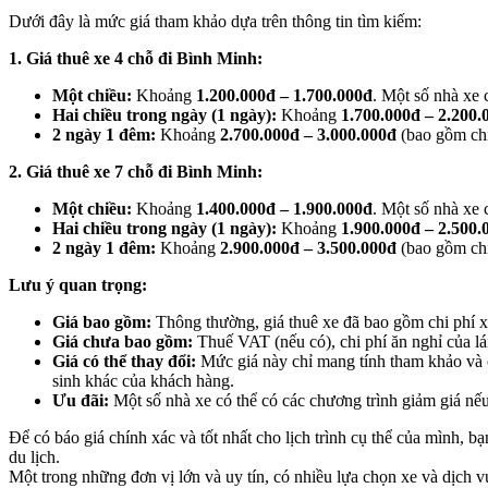
Dưới đây là mức giá tham khảo dựa trên thông tin tìm kiếm:
1. Giá thuê xe 4 chỗ đi Bình Minh:
Một chiều:
Khoảng
1.200.000đ – 1.700.000đ
. Một số nhà xe 
Hai chiều trong ngày (1 ngày):
Khoảng
1.700.000đ – 2.200.
2 ngày 1 đêm:
Khoảng
2.700.000đ – 3.000.000đ
(bao gồm chi 
2. Giá thuê xe 7 chỗ đi Bình Minh:
Một chiều:
Khoảng
1.400.000đ – 1.900.000đ
. Một số nhà xe 
Hai chiều trong ngày (1 ngày):
Khoảng
1.900.000đ – 2.500.
2 ngày 1 đêm:
Khoảng
2.900.000đ – 3.500.000đ
(bao gồm chi
Lưu ý quan trọng:
Giá bao gồm:
Thông thường, giá thuê xe đã bao gồm chi phí xă
Giá chưa bao gồm:
Thuế VAT (nếu có), chi phí ăn nghỉ của lá
Giá có thể thay đổi:
Mức giá này chỉ mang tính tham khảo và có 
sinh khác của khách hàng.
Ưu đãi:
Một số nhà xe có thể có các chương trình giảm giá nếu 
Để có báo giá chính xác và tốt nhất cho lịch trình cụ thể của mình, b
du lịch.
Một trong những đơn vị lớn và uy tín, có nhiều lựa chọn xe và dịch v