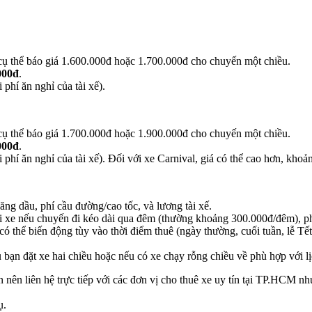
cụ thể báo giá 1.600.000đ hoặc 1.700.000đ cho chuyến một chiều.
000đ
.
phí ăn nghỉ của tài xế).
cụ thể báo giá 1.700.000đ hoặc 1.900.000đ cho chuyến một chiều.
000đ
.
 phí ăn nghỉ của tài xế). Đối với xe Carnival, giá có thể cao hơn, kho
ng dầu, phí cầu đường/cao tốc, và lương tài xế.
i xe nếu chuyến đi kéo dài qua đêm (thường khoảng 300.000đ/đêm), phí 
thể biến động tùy vào thời điểm thuê (ngày thường, cuối tuần, lễ Tết),
bạn đặt xe hai chiều hoặc nếu có xe chạy rỗng chiều về phù hợp với lị
ạn nên liên hệ trực tiếp với các đơn vị cho thuê xe uy tín tại TP.HCM n
ụ.