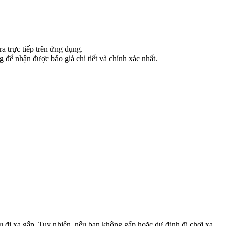
a trực tiếp trên ứng dụng.
 để nhận được báo giá chi tiết và chính xác nhất.
u đi xa gấp. Tuy nhiên, nếu bạn không gấp hoặc dự định đi chơi xa