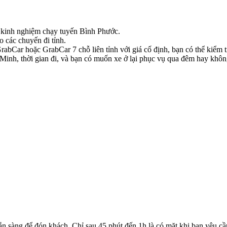
có kinh nghiệm chạy tuyến Bình Phước.
o các chuyến đi tỉnh.
bCar hoặc GrabCar 7 chỗ liên tỉnh với giá cố định, bạn có thể kiểm tr
h Minh, thời gian đi, và bạn có muốn xe ở lại phục vụ qua đêm hay không
ẵn sàng để đón khách. Chỉ sau 45 phút đến 1h là có mặt khi bạn yêu cầ