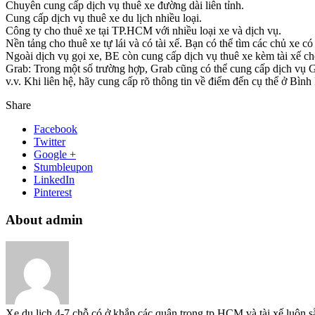
Chuyên cung cấp dịch vụ thuê xe đường dài liên tỉnh.
Cung cấp dịch vụ thuê xe du lịch nhiều loại.
Công ty cho thuê xe tại TP.HCM với nhiều loại xe và dịch vụ.
Nền tảng cho thuê xe tự lái và có tài xế. Bạn có thể tìm các chủ xe 
Ngoài dịch vụ gọi xe, BE còn cung cấp dịch vụ thuê xe kèm tài xế ch
Grab: Trong một số trường hợp, Grab cũng có thể cung cấp dịch vụ Gra
v.v. Khi liên hệ, hãy cung cấp rõ thông tin về điểm đến cụ thể ở Bìn
Share
Facebook
Twitter
Google +
Stumbleupon
LinkedIn
Pinterest
About admin
Xe du lịch 4-7 chỗ có ở khắp các quận trong tp HCM và tài xế luôn s