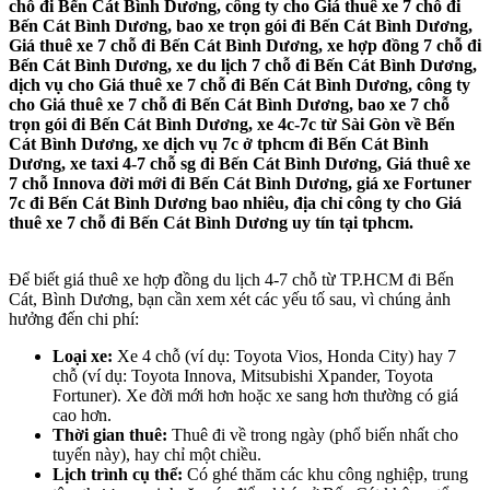
chỗ đi Bến Cát Bình Dương, công ty cho Giá thuê xe 7 chỗ đi
Bến Cát Bình Dương, bao xe trọn gói đi Bến Cát Bình Dương,
Giá thuê xe 7 chỗ đi Bến Cát Bình Dương, xe hợp đồng 7 chỗ đi
Bến Cát Bình Dương, xe du lịch 7 chỗ đi Bến Cát Bình Dương,
dịch vụ cho Giá thuê xe 7 chỗ đi Bến Cát Bình Dương, công ty
cho Giá thuê xe 7 chỗ đi Bến Cát Bình Dương, bao xe 7 chỗ
trọn gói đi Bến Cát Bình Dương, xe 4c-7c từ Sài Gòn về Bến
Cát Bình Dương, xe dịch vụ 7c ở tphcm đi Bến Cát Bình
Dương, xe taxi 4-7 chỗ sg đi Bến Cát Bình Dương, Giá thuê xe
7 chỗ Innova đời mới đi Bến Cát Bình Dương, giá xe Fortuner
7c đi Bến Cát Bình Dương bao nhiêu, địa chỉ công ty cho Giá
thuê xe 7 chỗ đi Bến Cát Bình Dương uy tín tại tphcm.
Để biết giá thuê xe hợp đồng du lịch 4-7 chỗ từ TP.HCM đi Bến
Cát, Bình Dương, bạn cần xem xét các yếu tố sau, vì chúng ảnh
hưởng đến chi phí:
Loại xe:
Xe 4 chỗ (ví dụ: Toyota Vios, Honda City) hay 7
chỗ (ví dụ: Toyota Innova, Mitsubishi Xpander, Toyota
Fortuner). Xe đời mới hơn hoặc xe sang hơn thường có giá
cao hơn.
Thời gian thuê:
Thuê đi về trong ngày (phổ biến nhất cho
tuyến này), hay chỉ một chiều.
Lịch trình cụ thể:
Có ghé thăm các khu công nghiệp, trung