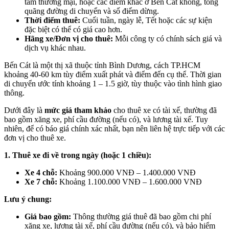
tâm thương mại, hoặc các điểm khác ở Bến Cát không, tổng
quãng đường di chuyển và số điểm dừng.
Thời điểm thuê:
Cuối tuần, ngày lễ, Tết hoặc các sự kiện
đặc biệt có thể có giá cao hơn.
Hãng xe/Đơn vị cho thuê:
Mỗi công ty có chính sách giá và
dịch vụ khác nhau.
Bến Cát là một thị xã thuộc tỉnh Bình Dương, cách TP.HCM
khoảng 40-60 km tùy điểm xuất phát và điểm đến cụ thể. Thời gian
di chuyển ước tính khoảng 1 – 1.5 giờ, tùy thuộc vào tình hình giao
thông.
Dưới đây là
mức giá tham khảo
cho thuê xe có tài xế, thường đã
bao gồm xăng xe, phí cầu đường (nếu có), và lương tài xế. Tuy
nhiên, để có báo giá chính xác nhất, bạn nên liên hệ trực tiếp với các
đơn vị cho thuê xe.
1. Thuê xe đi về trong ngày (hoặc 1 chiều):
Xe 4 chỗ:
Khoảng 900.000 VNĐ – 1.400.000 VNĐ
Xe 7 chỗ:
Khoảng 1.100.000 VNĐ – 1.600.000 VNĐ
Lưu ý chung:
Giá bao gồm:
Thông thường giá thuê đã bao gồm chi phí
xăng xe, lương tài xế, phí cầu đường (nếu có), và bảo hiểm