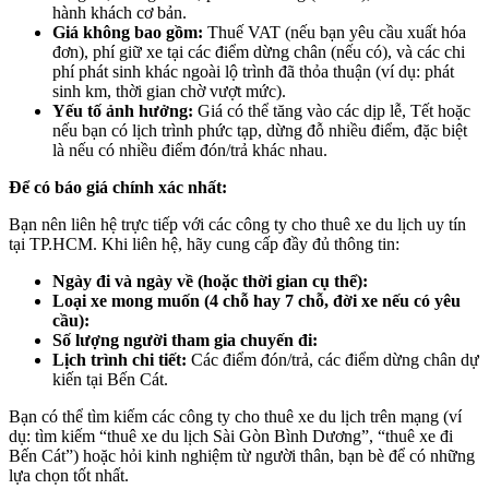
hành khách cơ bản.
Giá không bao gồm:
Thuế VAT (nếu bạn yêu cầu xuất hóa
đơn), phí giữ xe tại các điểm dừng chân (nếu có), và các chi
phí phát sinh khác ngoài lộ trình đã thỏa thuận (ví dụ: phát
sinh km, thời gian chờ vượt mức).
Yếu tố ảnh hưởng:
Giá có thể tăng vào các dịp lễ, Tết hoặc
nếu bạn có lịch trình phức tạp, dừng đỗ nhiều điểm, đặc biệt
là nếu có nhiều điểm đón/trả khác nhau.
Để có báo giá chính xác nhất:
Bạn nên liên hệ trực tiếp với các công ty cho thuê xe du lịch uy tín
tại TP.HCM. Khi liên hệ, hãy cung cấp đầy đủ thông tin:
Ngày đi và ngày về (hoặc thời gian cụ thể):
Loại xe mong muốn (4 chỗ hay 7 chỗ, đời xe nếu có yêu
cầu):
Số lượng người tham gia chuyến đi:
Lịch trình chi tiết:
Các điểm đón/trả, các điểm dừng chân dự
kiến tại Bến Cát.
Bạn có thể tìm kiếm các công ty cho thuê xe du lịch trên mạng (ví
dụ: tìm kiếm “thuê xe du lịch Sài Gòn Bình Dương”, “thuê xe đi
Bến Cát”) hoặc hỏi kinh nghiệm từ người thân, bạn bè để có những
lựa chọn tốt nhất.