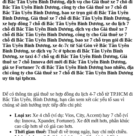
đi Bắc Tân Uyên Bình Dương, dịch vụ cho Giá thuê xe 7 chỗ đi
Bắc Tân Uyên Bình Dương, công ty cho Giá thuê xe 7 chỗ đi
Bắc Tân Uyên Bình Dương, bao xe trọn gói đi Bắc Tân Uyên
Bình Dương, Giá thuê xe 7 chỗ đi Bắc Tân Uyên Bình Dương,
xe hợp đồng 7 chỗ đi Bắc Tân Uyên Bình Dương, xe du lịch 7
chỗ đi Bắc Tân Uyên Bình Dương, dịch vụ cho Giá thuê xe 7
chỗ đi Bắc Tân Uyên Bình Dương, công ty cho Giá thuê xe 7
chỗ đi Bắc Tân Uyên Bình Dương, bao xe 7 chỗ trọn gói đi Bắc
Tân Uyên Bình Dương, xe 4c-7c từ Sài Gòn về Bắc Tân Uyên
Bình Dương, xe dịch vụ 7c ở tphcm đi Bắc Tân Uyên Bình
Dương, xe taxi 4-7 chỗ sg đi Bắc Tân Uyên Bình Dương, Giá
thuê xe 7 chỗ Innova đời mới đi Bắc Tân Uyên Bình Dương,
giá xe Fortuner 7c đi Bắc Tân Uyên Bình Dương bao nhiêu, địa
chỉ công ty cho Giá thuê xe 7 chỗ đi Bắc Tân Uyên Bình Dương
uy tín tại tphcm.
Để có thông tin giá thuê xe hợp đồng du lịch 4-7 chỗ từ TP.HCM đi
Bắc Tân Uyên, Bình Dương, bạn cần xem xét các yếu tố sau vì
chúng sẽ ảnh hưởng trực tiếp đến chi phí:
Loại xe:
Xe 4 chỗ (ví dụ: Vios, City, Accent) hay 7 chỗ (ví
dụ: Innova, Xpander, Fortuner). Xe đời mới hơn, phân khúc
cao cấp hơn sẽ có giá cao hơn.
Thời gian thuê:
Thuê đi về trong ngày, hay chỉ một chiều.