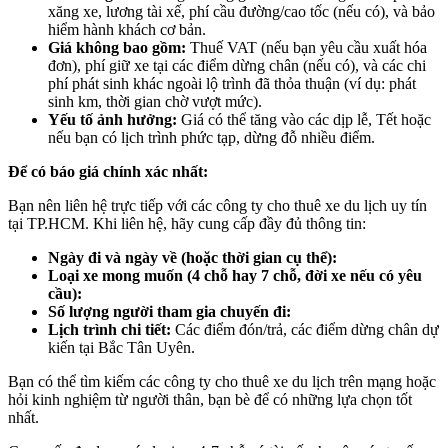
xăng xe, lương tài xế, phí cầu đường/cao tốc (nếu có), và bảo
hiểm hành khách cơ bản.
Giá không bao gồm:
Thuế VAT (nếu bạn yêu cầu xuất hóa
đơn), phí giữ xe tại các điểm dừng chân (nếu có), và các chi
phí phát sinh khác ngoài lộ trình đã thỏa thuận (ví dụ: phát
sinh km, thời gian chờ vượt mức).
Yếu tố ảnh hưởng:
Giá có thể tăng vào các dịp lễ, Tết hoặc
nếu bạn có lịch trình phức tạp, dừng đỗ nhiều điểm.
Để có báo giá chính xác nhất:
Bạn nên liên hệ trực tiếp với các công ty cho thuê xe du lịch uy tín
tại TP.HCM. Khi liên hệ, hãy cung cấp đầy đủ thông tin:
Ngày đi và ngày về (hoặc thời gian cụ thể):
Loại xe mong muốn (4 chỗ hay 7 chỗ, đời xe nếu có yêu
cầu):
Số lượng người tham gia chuyến đi:
Lịch trình chi tiết:
Các điểm đón/trả, các điểm dừng chân dự
kiến tại Bắc Tân Uyên.
Bạn có thể tìm kiếm các công ty cho thuê xe du lịch trên mạng hoặc
hỏi kinh nghiệm từ người thân, bạn bè để có những lựa chọn tốt
nhất.