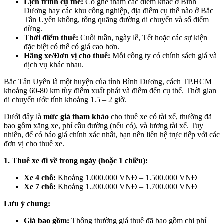
Lịch trình cụ thể:
Có ghé thăm các điểm khác ở Bình
Dương hay các khu công nghiệp, địa điểm cụ thể nào ở Bắc
Tân Uyên không, tổng quãng đường di chuyển và số điểm
dừng.
Thời điểm thuê:
Cuối tuần, ngày lễ, Tết hoặc các sự kiện
đặc biệt có thể có giá cao hơn.
Hãng xe/Đơn vị cho thuê:
Mỗi công ty có chính sách giá và
dịch vụ khác nhau.
Bắc Tân Uyên là một huyện của tỉnh Bình Dương, cách TP.HCM
khoảng 60-80 km tùy điểm xuất phát và điểm đến cụ thể. Thời gian
di chuyển ước tính khoảng 1.5 – 2 giờ.
Dưới đây là
mức giá tham khảo
cho thuê xe có tài xế, thường đã
bao gồm xăng xe, phí cầu đường (nếu có), và lương tài xế. Tuy
nhiên, để có báo giá chính xác nhất, bạn nên liên hệ trực tiếp với các
đơn vị cho thuê xe.
1. Thuê xe đi về trong ngày (hoặc 1 chiều):
Xe 4 chỗ:
Khoảng 1.000.000 VNĐ – 1.500.000 VNĐ
Xe 7 chỗ:
Khoảng 1.200.000 VNĐ – 1.700.000 VNĐ
Lưu ý chung:
Giá bao gồm:
Thông thường giá thuê đã bao gồm chi phí