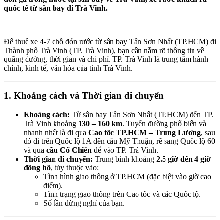
quốc tế từ sân bay đi Trà Vinh.
Để thuê xe 4-7 chỗ đón rước từ sân bay Tân Sơn Nhất (TP.HCM) đi
Thành phố Trà Vinh (TP. Trà Vinh), bạn cần nắm rõ thông tin về
quãng đường, thời gian và chi phí. TP. Trà Vinh là trung tâm hành
chính, kinh tế, văn hóa của tỉnh Trà Vinh.
1. Khoảng cách và Thời gian di chuyển
Khoảng cách:
Từ sân bay Tân Sơn Nhất (TP.HCM) đến TP.
Trà Vinh khoảng
130 – 160 km
. Tuyến đường phổ biến và
nhanh nhất là đi qua
Cao tốc TP.HCM – Trung Lương
, sau
đó đi trên Quốc lộ 1A đến cầu Mỹ Thuận, rẽ sang Quốc lộ 60
và qua
cầu Cổ Chiên
để vào TP. Trà Vinh.
Thời gian di chuyển:
Trung bình khoảng
2.5 giờ đến 4 giờ
đồng hồ
, tùy thuộc vào:
Tình hình giao thông ở TP.HCM (đặc biệt vào giờ cao
điểm).
Tình trạng giao thông trên Cao tốc và các Quốc lộ.
Số lần dừng nghỉ của bạn.