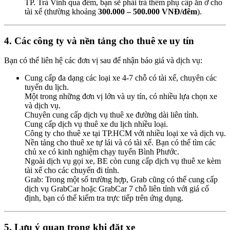
TP. Trà Vinh qua đêm, bạn sẽ phải trả thêm phụ cấp ăn ở cho
tài xế (thường khoảng
300.000 – 500.000 VNĐ/đêm
).
4. Các công ty và nền tảng cho thuê xe uy tín
Bạn có thể liên hệ các đơn vị sau để nhận báo giá và dịch vụ:
Cung cấp đa dạng các loại xe 4-7 chỗ có tài xế, chuyên các
tuyến du lịch.
Một trong những đơn vị lớn và uy tín, có nhiều lựa chọn xe
và dịch vụ.
Chuyên cung cấp dịch vụ thuê xe đường dài liên tỉnh.
Cung cấp dịch vụ thuê xe du lịch nhiều loại.
Công ty cho thuê xe tại TP.HCM với nhiều loại xe và dịch vụ.
Nền tảng cho thuê xe tự lái và có tài xế. Bạn có thể tìm các
chủ xe có kinh nghiệm chạy tuyến Bình Phước.
Ngoài dịch vụ gọi xe, BE còn cung cấp dịch vụ thuê xe kèm
tài xế cho các chuyến đi tỉnh.
Grab: Trong một số trường hợp, Grab cũng có thể cung cấp
dịch vụ GrabCar hoặc GrabCar 7 chỗ liên tỉnh với giá cố
định, bạn có thể kiểm tra trực tiếp trên ứng dụng.
5. Lưu ý quan trọng khi đặt xe