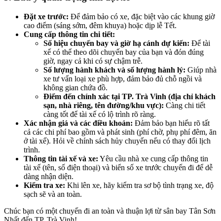
Đặt xe trước:
Để đảm bảo có xe, đặc biệt vào các khung giờ
cao điểm (sáng sớm, đêm khuya) hoặc dịp lễ Tết.
Cung cấp thông tin chi tiết:
Số hiệu chuyến bay và giờ hạ cánh dự kiến:
Để tài
xế có thể theo dõi chuyến bay của bạn và đón đúng
giờ, ngay cả khi có sự chậm trễ.
Số lượng hành khách và số lượng hành lý:
Giúp nhà
xe tư vấn loại xe phù hợp, đảm bảo đủ chỗ ngồi và
không gian chứa đồ.
Điểm đến chính xác tại TP. Trà Vinh (địa chỉ khách
sạn, nhà riêng, tên đường/khu vực):
Càng chi tiết
càng tốt để tài xế có lộ trình rõ ràng.
Xác nhận giá và các điều khoản:
Đảm bảo bạn hiểu rõ tất
cả các chi phí bao gồm và phát sinh (phí chờ, phụ phí đêm, ăn
ở tài xế). Hỏi về chính sách hủy chuyến nếu có thay đổi lịch
trình.
Thông tin tài xế và xe:
Yêu cầu nhà xe cung cấp thông tin
tài xế (tên, số điện thoại) và biển số xe trước chuyến đi để dễ
dàng nhận diện.
Kiểm tra xe:
Khi lên xe, hãy kiểm tra sơ bộ tình trạng xe, độ
sạch sẽ và an toàn.
Chúc bạn có một chuyến đi an toàn và thuận lợi từ sân bay Tân Sơn
Nhất đến TP. Trà Vinh!