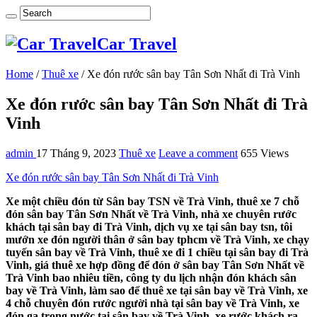
Car Travel
Home
/
Thuê xe
/
Xe đón rước sân bay Tân Sơn Nhất đi Trà Vinh
Xe đón rước sân bay Tân Sơn Nhất đi Trà
Vinh
admin
17 Tháng 9, 2023
Thuê xe
Leave a comment
655 Views
Xe đón rước sân bay Tân Sơn Nhất đi Trà Vinh
Xe một chiều đón từ Sân bay TSN về Trà Vinh, thuê xe 7 chỗ
đón sân bay Tân Sơn Nhất về Trà Vinh, nhà xe chuyên rước
khách tại sân bay đi Trà Vinh, dịch vụ xe tại sân bay tsn, tôi
mướn xe đón người thân ở sân bay tphcm về Trà Vinh, xe chạy
tuyến sân bay về Trà Vinh, thuê xe đi 1 chiều tại sân bay đi Trà
Vinh, giá thuê xe hợp đồng để đón ở sân bay Tân Sơn Nhất về
Trà Vinh bao nhiêu tiền, công ty du lịch nhận đón khách sân
bay về Trà Vinh, làm sao để thuê xe tại sân bay về Trà Vinh, xe
4 chỗ chuyên đón rước người nhà tại sân bay về Trà Vinh, xe
đón ga trong nước tại sân bay về Trà Vinh, xe rước khách ra