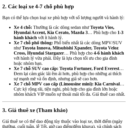
2. Các loại xe 4-7 chỗ phù hợp
Bạn có thể lựa chọn loại xe phù hợp với số lượng người và hành lý:
Xe 4 chỗ:
Thường là các dòng sedan như
Toyota Vios,
Hyundai Accent, Kia Cerato, Mazda 3
… Phù hợp cho
1-3
hành khách
với ít hành lý.
Xe 7 chỗ phổ thông:
Phổ biến nhất là các dòng MPV/SUV
như
Toyota Innova, Mitsubishi Xpander, Toyota Veloz
Cross, Hyundai Stargazer
… Phù hợp cho
4-6 hành khách
với hành lý vừa phải. Đây là lựa chọn tối ưu cho gia đình
hoặc nhóm bạn.
Xe 7 chỗ SUV cao cấp:
Toyota Fortuner, Ford Everest
…
Đem lại cảm giác lái êm ái hơn, phù hợp cho những ai thích
sự mạnh mẽ và ổn định, nhưng giá sẽ cao hơn.
Xe 7 chỗ MPV cao cấp (Limousine mini):
Kia Carnival
…
Cực kỳ rộng rãi, tiện nghi, phù hợp cho gia đình lớn hoặc
nhóm khách VIP muốn sự thoải mái tối đa. Giá thuê cao nhất.
3. Giá thuê xe (Tham khảo)
Giá thuê xe có thể dao động tùy thuộc vào loại xe, thời điểm (ngày
thường, cuối tuần, lễ Tết, giờ cao điểm/đêm khuya), và chính sách