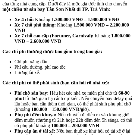
của từng nhà cung cấp. Dưới đây là mức giá ước tính cho chuyến
một chiều từ sân bay Tân Sơn Nhất đi TP. Trà Vinh
:
Xe 4 chỗ:
Khoảng
1.300.000 VNĐ – 1.900.000 VNĐ
Xe 7 chỗ phổ thông:
Khoảng
1.500.000 VNĐ – 2.200.000
VNĐ
Xe 7 chỗ cao cấp (Fortuner, Carnival):
Khoảng
1.800.000
VNĐ – 2.600.000 VNĐ
Các chi phí thường được bao gồm trong báo giá:
Chi phí xăng dầu.
Phí cầu đường, phí cao tốc.
Lương tài xế.
Các chi phí có thể phát sinh (bạn cần hỏi rõ nhà xe):
Phí chờ sân bay:
Hầu hết các nhà xe miễn phí chờ từ
60-90
phút
từ thời gian hạ cánh dự kiến. Nếu chuyến bay delay quá
lâu hoặc bạn cần thêm thời gian, có thể phát sinh phụ phí chờ
(khoảng
100.000 – 150.000 VNĐ/giờ
).
Phụ phí đêm khuya:
Nếu chuyến đi diễn ra vào khung giờ
đêm muộn (thường từ 21h hoặc 22h đêm đến 5h sáng), có thể
có phụ phí khoảng
100.000 – 200.000 VNĐ
.
Phụ cấp ăn ở tài xế:
Nếu bạn thuê xe khứ hồi có tài xế ở lại