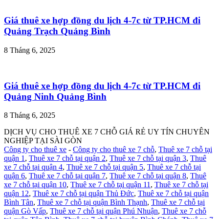
Giá thuê xe hợp đồng du lịch 4-7c từ TP.HCM đi
Quảng Trạch Quảng Bình
8 Tháng 6, 2025
Giá thuê xe hợp đồng du lịch 4-7c từ TP.HCM đi
Quảng Ninh Quảng Bình
8 Tháng 6, 2025
DỊCH VỤ CHO THUÊ XE 7 CHỖ GIÁ RẺ UY TÍN CHUYÊN
NGHIỆP TẠI SÀI GÒN
Công ty cho thuê xe
-
Công ty cho thuê xe 7 chỗ
,
Thuê xe 7 chỗ tại
quận 1
,
Thuê xe 7 chỗ tại quận 2
,
Thuê xe 7 chỗ tại quận 3
,
Thuê
xe 7 chỗ tại quận 4
,
Thuê xe 7 chỗ tại quận 5
,
Thuê xe 7 chỗ tại
quận 6
,
Thuê xe 7 chỗ tại quận 7
,
Thuê xe 7 chỗ tại quận 8
,
Thuê
xe 7 chỗ tại quận 10
,
Thuê xe 7 chỗ tại quận 11
,
Thuê xe 7 chỗ tại
quận 12
,
Thuê xe 7 chỗ tại quận Thủ Đức
,
Thuê xe 7 chỗ tại quận
Bình Tân
,
Thuê xe 7 chỗ tại quận Bình Thạnh
,
Thuê xe 7 chỗ tại
quận Gò Vấp
,
Thuê xe 7 chỗ tại quận Phú Nhuận
,
Thuê xe 7 chỗ