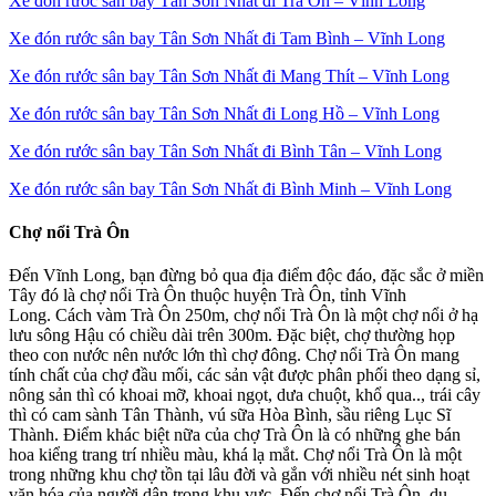
Xe đón rước sân bay Tân Sơn Nhất đi Trà Ôn – Vĩnh Long
Xe đón rước sân bay Tân Sơn Nhất đi Tam Bình – Vĩnh Long
Xe đón rước sân bay Tân Sơn Nhất đi Mang Thít – Vĩnh Long
Xe đón rước sân bay Tân Sơn Nhất đi Long Hồ – Vĩnh Long
Xe đón rước sân bay Tân Sơn Nhất đi Bình Tân – Vĩnh Long
Xe đón rước sân bay Tân Sơn Nhất đi Bình Minh – Vĩnh Long
Chợ nổi Trà Ôn
Đến Vĩnh Long, bạn đừng bỏ qua địa điểm độc đáo, đặc sắc ở miền
Tây đó là chợ nổi Trà Ôn thuộc huyện Trà Ôn, tỉnh Vĩnh
Long. Cách vàm Trà Ôn 250m, chợ nổi Trà Ôn là một chợ nổi ở hạ
lưu sông Hậu có chiều dài trên 300m. Đặc biệt, chợ thường họp
theo con nước nên nước lớn thì chợ đông. Chợ nổi Trà Ôn mang
tính chất của chợ đầu mối, các sản vật được phân phối theo dạng sỉ,
nông sản thì có khoai mỡ, khoai ngọt, dưa chuột, khổ qua.., trái cây
thì có cam sành Tân Thành, vú sữa Hòa Bình, sầu riêng Lục Sĩ
Thành. Điểm khác biệt nữa của chợ Trà Ôn là có những ghe bán
hoa kiểng trang trí nhiều màu, khá lạ mắt. Chợ nổi Trà Ôn là một
trong những khu chợ tồn tại lâu đời và gắn với nhiều nét sinh hoạt
văn hóa của người dân trong khu vực. Đến chợ nổi Trà Ôn, du