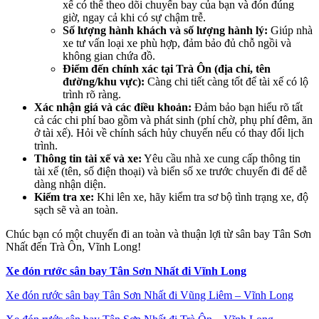
xế có thể theo dõi chuyến bay của bạn và đón đúng
giờ, ngay cả khi có sự chậm trễ.
Số lượng hành khách và số lượng hành lý:
Giúp nhà
xe tư vấn loại xe phù hợp, đảm bảo đủ chỗ ngồi và
không gian chứa đồ.
Điểm đến chính xác tại Trà Ôn (địa chỉ, tên
đường/khu vực):
Càng chi tiết càng tốt để tài xế có lộ
trình rõ ràng.
Xác nhận giá và các điều khoản:
Đảm bảo bạn hiểu rõ tất
cả các chi phí bao gồm và phát sinh (phí chờ, phụ phí đêm, ăn
ở tài xế). Hỏi về chính sách hủy chuyến nếu có thay đổi lịch
trình.
Thông tin tài xế và xe:
Yêu cầu nhà xe cung cấp thông tin
tài xế (tên, số điện thoại) và biển số xe trước chuyến đi để dễ
dàng nhận diện.
Kiểm tra xe:
Khi lên xe, hãy kiểm tra sơ bộ tình trạng xe, độ
sạch sẽ và an toàn.
Chúc bạn có một chuyến đi an toàn và thuận lợi từ sân bay Tân Sơn
Nhất đến Trà Ôn, Vĩnh Long!
Xe đón rước sân bay Tân Sơn Nhất đi Vĩnh Long
Xe đón rước sân bay Tân Sơn Nhất đi Vũng Liêm – Vĩnh Long