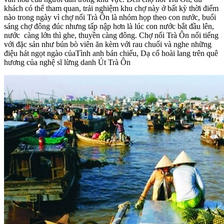
khách có thể tham quan, trải nghiệm khu chợ này ở bất kỳ thời điểm
nào trong ngày vì chợ nổi Trà Ôn là nhóm họp theo con nước, buổi
sáng chợ đông đúc nhưng tấp nập hơn là lúc con nước bắt đầu lên,
nước càng lớn thì ghe, thuyền càng đông. Chợ nổi Trà Ôn nổi tiếng
với đặc sản như bún bò viên ăn kèm với rau chuối và nghe những
điệu hát ngọt ngào củaTình anh bán chiếu, Dạ cổ hoài lang trên quê
hương của nghệ sĩ lừng danh Út Trà Ôn