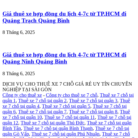
Giá thuê xe hợp đồng du lịch 4-7c từ TP.HCM đi
Quảng Trạch Quảng Bình
8 Tháng 6, 2025
Giá thuê xe hợp đồng du lịch 4-7c từ TP.HCM đi
Quảng Ninh Quảng Bình
8 Tháng 6, 2025
DỊCH VỤ CHO THUÊ XE 7 CHỖ GIÁ RẺ UY TÍN CHUYÊN
NGHIỆP TẠI SÀI GÒN
Công ty cho thuê xe
-
Công ty cho thuê xe 7 chỗ
,
Thuê xe 7 chỗ tại
quận 1
,
Thuê xe 7 chỗ tại quận 2
,
Thuê xe 7 chỗ tại quận 3
,
Thuê
xe 7 chỗ tại quận 4
,
Thuê xe 7 chỗ tại quận 5
,
Thuê xe 7 chỗ tại
quận 6
,
Thuê xe 7 chỗ tại quận 7
,
Thuê xe 7 chỗ tại quận 8
,
Thuê
xe 7 chỗ tại quận 10
,
Thuê xe 7 chỗ tại quận 11
,
Thuê xe 7 chỗ tại
quận 12
,
Thuê xe 7 chỗ tại quận Thủ Đức
,
Thuê xe 7 chỗ tại quận
Bình Tân
,
Thuê xe 7 chỗ tại quận Bình Thạnh
,
Thuê xe 7 chỗ tại
quận Gò Vấp
,
Thuê xe 7 chỗ tại quận Phú Nhuận
,
Thuê xe 7 chỗ