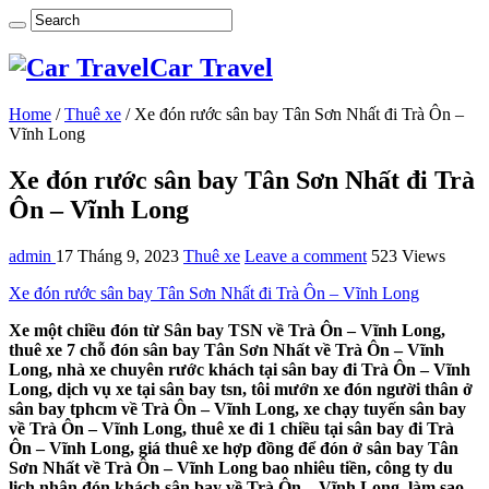
Car Travel
Home
/
Thuê xe
/
Xe đón rước sân bay Tân Sơn Nhất đi Trà Ôn –
Vĩnh Long
Xe đón rước sân bay Tân Sơn Nhất đi Trà
Ôn – Vĩnh Long
admin
17 Tháng 9, 2023
Thuê xe
Leave a comment
523 Views
Xe đón rước sân bay Tân Sơn Nhất đi Trà Ôn – Vĩnh Long
Xe một chiều đón từ Sân bay TSN về Trà Ôn – Vĩnh Long,
thuê xe 7 chỗ đón sân bay Tân Sơn Nhất về Trà Ôn – Vĩnh
Long, nhà xe chuyên rước khách tại sân bay đi Trà Ôn – Vĩnh
Long, dịch vụ xe tại sân bay tsn, tôi mướn xe đón người thân ở
sân bay tphcm về Trà Ôn – Vĩnh Long, xe chạy tuyến sân bay
về Trà Ôn – Vĩnh Long, thuê xe đi 1 chiều tại sân bay đi Trà
Ôn – Vĩnh Long, giá thuê xe hợp đồng để đón ở sân bay Tân
Sơn Nhất về Trà Ôn – Vĩnh Long bao nhiêu tiền, công ty du
lịch nhận đón khách sân bay về Trà Ôn – Vĩnh Long, làm sao