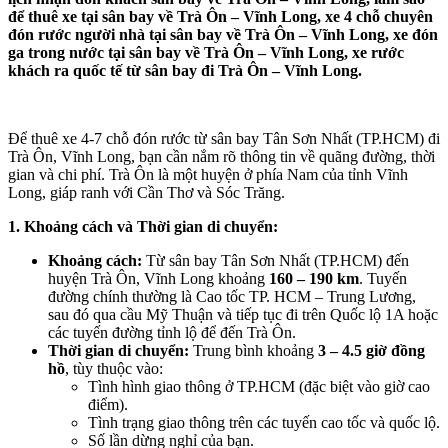
để thuê xe tại sân bay về Trà Ôn – Vĩnh Long, xe 4 chỗ chuyên
đón rước người nhà tại sân bay về Trà Ôn – Vĩnh Long, xe đón
ga trong nước tại sân bay về Trà Ôn – Vĩnh Long, xe rước
khách ra quốc tế từ sân bay đi Trà Ôn – Vĩnh Long.
Để thuê xe 4-7 chỗ đón rước từ sân bay Tân Sơn Nhất (TP.HCM) đi
Trà Ôn, Vĩnh Long, bạn cần nắm rõ thông tin về quãng đường, thời
gian và chi phí. Trà Ôn là một huyện ở phía Nam của tỉnh Vĩnh
Long, giáp ranh với Cần Thơ và Sóc Trăng.
1. Khoảng cách và Thời gian di chuyển:
Khoảng cách:
Từ sân bay Tân Sơn Nhất (TP.HCM) đến
huyện Trà Ôn, Vĩnh Long khoảng
160 – 190 km
. Tuyến
đường chính thường là Cao tốc TP. HCM – Trung Lương,
sau đó qua cầu Mỹ Thuận và tiếp tục đi trên Quốc lộ 1A hoặc
các tuyến đường tỉnh lộ để đến Trà Ôn.
Thời gian di chuyển:
Trung bình khoảng
3 – 4.5 giờ đồng
hồ
, tùy thuộc vào:
Tình hình giao thông ở TP.HCM (đặc biệt vào giờ cao
điểm).
Tình trạng giao thông trên các tuyến cao tốc và quốc lộ.
Số lần dừng nghỉ của bạn.