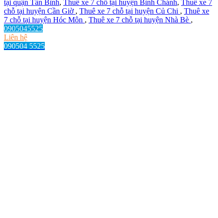
tại quận Tân Bình
,
Thuê xe 7 chỗ tại huyện Bình Chánh
,
Thuê xe 7
chỗ tại huyện Cần Giờ
,
Thuê xe 7 chỗ tại huyện Củ Chi
,
Thuê xe
7 chỗ tại huyện Hóc Môn
,
Thuê xe 7 chỗ tại huyện Nhà Bè
,
0905045525
Liên hệ
090504 5525