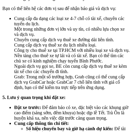
Bạn có thể liên hệ các đơn vị sau để nhận báo giá và dịch vụ:
Cung cấp đa dạng các loại xe 4-7 chỗ có tài xế, chuyên các
tuyến du lịch.
Một trong những đơn vị lớn và uy tín, có nhiều lựa chọn xe
và dịch vụ.
Chuyên cung cấp dịch vụ thuê xe đường dài liên tỉnh.
Cung cấp dịch vụ thuê xe du lịch nhiều loại.
Công ty cho thuê xe tại TP.HCM với nhiều loại xe và dịch vụ.
Nền tảng cho thuê xe tự lái và có tài xế. Bạn có thể tìm các
chủ xe có kinh nghiệm chạy tuyến Bình Phước.
Ngoài dịch vụ gọi xe, BE còn cung cấp dịch vụ thuê xe kèm
tài xế cho các chuyến đi tỉnh.
Grab: Trong một số trường hợp, Grab cũng có thể cung cấp
dịch vụ GrabCar hoặc GrabCar 7 chỗ liên tỉnh với giá cố
định, bạn có thể kiểm tra trực tiếp trên ứng dụng.
5. Lưu ý quan trọng khi đặt xe:
Đặt xe trước:
Để đảm bảo có xe, đặc biệt vào các khung giờ
cao điểm (sáng sớm, đêm khuya) hoặc dịp lễ Tết. Trà Ôn là
huyện khá xa, nên việc đặt trước càng quan trọng.
Cung cấp thông tin chi tiết:
Số hiệu chuyến bay và giờ hạ cánh dự kiến:
Để tài