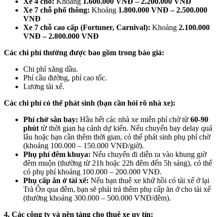
Xe 4 chỗ:
Khoảng
1.600.000 VNĐ – 2.200.000 VNĐ
Xe 7 chỗ phổ thông:
Khoảng
1.800.000 VNĐ – 2.500.000
VNĐ
Xe 7 chỗ cao cấp (Fortuner, Carnival):
Khoảng
2.100.000
VNĐ – 2.800.000 VNĐ
Các chi phí thường được bao gồm trong báo giá:
Chi phí xăng dầu.
Phí cầu đường, phí cao tốc.
Lương tài xế.
Các chi phí có thể phát sinh (bạn cần hỏi rõ nhà xe):
Phí chờ sân bay:
Hầu hết các nhà xe miễn phí chờ từ
60-90
phút
từ thời gian hạ cánh dự kiến. Nếu chuyến bay delay quá
lâu hoặc bạn cần thêm thời gian, có thể phát sinh phụ phí chờ
(khoảng 100.000 – 150.000 VNĐ/giờ).
Phụ phí đêm khuya:
Nếu chuyến đi diễn ra vào khung giờ
đêm muộn (thường từ 21h hoặc 22h đêm đến 5h sáng), có thể
có phụ phí khoảng 100.000 – 200.000 VNĐ.
Phụ cấp ăn ở tài xế:
Nếu bạn thuê xe khứ hồi có tài xế ở lại
Trà Ôn qua đêm, bạn sẽ phải trả thêm phụ cấp ăn ở cho tài xế
(thường khoảng 300.000 – 500.000 VNĐ/đêm).
4. Các công ty và nền tảng cho thuê xe uy tín: