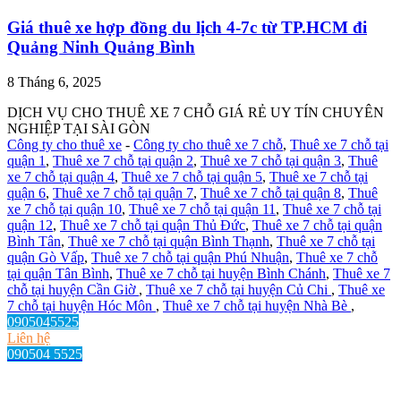
Giá thuê xe hợp đồng du lịch 4-7c từ TP.HCM đi
Quảng Ninh Quảng Bình
8 Tháng 6, 2025
DỊCH VỤ CHO THUÊ XE 7 CHỖ GIÁ RẺ UY TÍN CHUYÊN
NGHIỆP TẠI SÀI GÒN
Công ty cho thuê xe
-
Công ty cho thuê xe 7 chỗ
,
Thuê xe 7 chỗ tại
quận 1
,
Thuê xe 7 chỗ tại quận 2
,
Thuê xe 7 chỗ tại quận 3
,
Thuê
xe 7 chỗ tại quận 4
,
Thuê xe 7 chỗ tại quận 5
,
Thuê xe 7 chỗ tại
quận 6
,
Thuê xe 7 chỗ tại quận 7
,
Thuê xe 7 chỗ tại quận 8
,
Thuê
xe 7 chỗ tại quận 10
,
Thuê xe 7 chỗ tại quận 11
,
Thuê xe 7 chỗ tại
quận 12
,
Thuê xe 7 chỗ tại quận Thủ Đức
,
Thuê xe 7 chỗ tại quận
Bình Tân
,
Thuê xe 7 chỗ tại quận Bình Thạnh
,
Thuê xe 7 chỗ tại
quận Gò Vấp
,
Thuê xe 7 chỗ tại quận Phú Nhuận
,
Thuê xe 7 chỗ
tại quận Tân Bình
,
Thuê xe 7 chỗ tại huyện Bình Chánh
,
Thuê xe 7
chỗ tại huyện Cần Giờ
,
Thuê xe 7 chỗ tại huyện Củ Chi
,
Thuê xe
7 chỗ tại huyện Hóc Môn
,
Thuê xe 7 chỗ tại huyện Nhà Bè
,
0905045525
Liên hệ
090504 5525