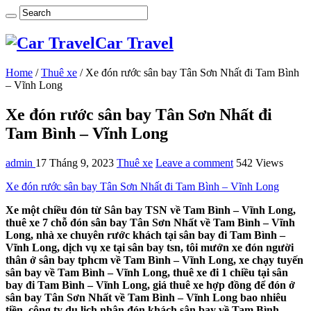
Car Travel
Home
/
Thuê xe
/
Xe đón rước sân bay Tân Sơn Nhất đi Tam Bình
– Vĩnh Long
Xe đón rước sân bay Tân Sơn Nhất đi
Tam Bình – Vĩnh Long
admin
17 Tháng 9, 2023
Thuê xe
Leave a comment
542 Views
Xe đón rước sân bay Tân Sơn Nhất đi Tam Bình – Vĩnh Long
Xe một chiều đón từ Sân bay TSN về Tam Bình – Vĩnh Long,
thuê xe 7 chỗ đón sân bay Tân Sơn Nhất về Tam Bình – Vĩnh
Long, nhà xe chuyên rước khách tại sân bay đi Tam Bình –
Vĩnh Long, dịch vụ xe tại sân bay tsn, tôi mướn xe đón người
thân ở sân bay tphcm về Tam Bình – Vĩnh Long, xe chạy tuyến
sân bay về Tam Bình – Vĩnh Long, thuê xe đi 1 chiều tại sân
bay đi Tam Bình – Vĩnh Long, giá thuê xe hợp đồng để đón ở
sân bay Tân Sơn Nhất về Tam Bình – Vĩnh Long bao nhiêu
tiền, công ty du lịch nhận đón khách sân bay về Tam Bình –