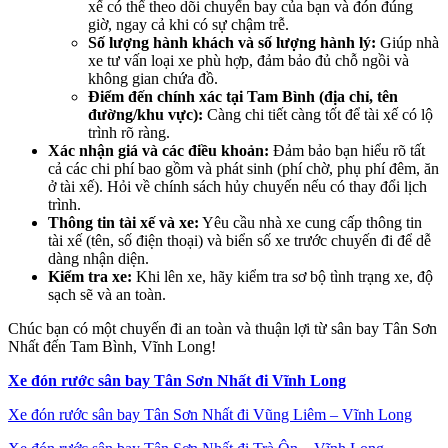
xế có thể theo dõi chuyến bay của bạn và đón đúng
giờ, ngay cả khi có sự chậm trễ.
Số lượng hành khách và số lượng hành lý:
Giúp nhà
xe tư vấn loại xe phù hợp, đảm bảo đủ chỗ ngồi và
không gian chứa đồ.
Điểm đến chính xác tại Tam Bình (địa chỉ, tên
đường/khu vực):
Càng chi tiết càng tốt để tài xế có lộ
trình rõ ràng.
Xác nhận giá và các điều khoản:
Đảm bảo bạn hiểu rõ tất
cả các chi phí bao gồm và phát sinh (phí chờ, phụ phí đêm, ăn
ở tài xế). Hỏi về chính sách hủy chuyến nếu có thay đổi lịch
trình.
Thông tin tài xế và xe:
Yêu cầu nhà xe cung cấp thông tin
tài xế (tên, số điện thoại) và biển số xe trước chuyến đi để dễ
dàng nhận diện.
Kiểm tra xe:
Khi lên xe, hãy kiểm tra sơ bộ tình trạng xe, độ
sạch sẽ và an toàn.
Chúc bạn có một chuyến đi an toàn và thuận lợi từ sân bay Tân Sơn
Nhất đến Tam Bình, Vĩnh Long!
Xe đón rước sân bay Tân Sơn Nhất đi Vĩnh Long
Xe đón rước sân bay Tân Sơn Nhất đi Vũng Liêm – Vĩnh Long