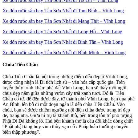
Xe đón rước sân bay Tân Sơn Nhất đi Trà Ôn – Vĩnh Long
Xe đón rước sân bay Tân Sơn Nhất đi Tam Bình – Vĩnh Long
Xe đón rước sân bay Tân Sơn Nhất đi Mang Thít – Vĩnh Long
Xe đón rước sân bay Tân Sơn Nhất đi Long Hồ – Vĩnh Long
Xe đón rước sân bay Tân Sơn Nhất đi Bình Tân – Vĩnh Long
Xe đón rước sân bay Tân Sơn Nhất đi Bình Minh – Vĩnh Long
Chùa Tiên Châu
Chùa Tiên Châu là một trong những điểm đến đẹp ở Vĩnh Long,
được công nhận là Di tích lịch sử – văn hóa cấp quốc gia. Trên
tuyến thủy trình khám phá đất Vĩnh Long, bạn sẽ thấy một ngôi
chùa đẹp nằm giữa những vườn cây trái xanh tươi. Đó là Tiên
Châu cổ tự, để đến được đây, từ thành phố Vĩnh Long, bạn qua phà
An Bình, lên bờ đi một đoạn ngắn là đến chùa Tiên Châu. Vào
chùa, bạn sẽ được chiêm ngưỡng nội điện chùa được trang trí đẹp
đẽ, trang nhã. Giữa tứ trụ là khánh thờ, bên trong tôn trí pho tượng
Phật Di Đà khổng lồ. Hai bên khánh thờ là câu đối khắc dòng chữ:
“Phật nhật tăng huy vĩnh thùy vạn cổ / Pháp luân thường chuyển
biến thập phương”.