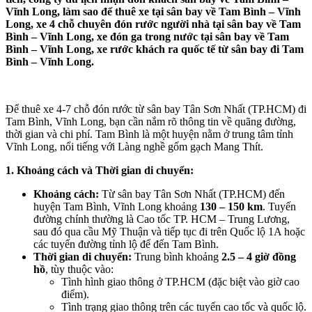
Vĩnh Long, làm sao để thuê xe tại sân bay về Tam Bình – Vĩnh
Long, xe 4 chỗ chuyên đón rước người nhà tại sân bay về Tam
Bình – Vĩnh Long, xe đón ga trong nước tại sân bay về Tam
Bình – Vĩnh Long, xe rước khách ra quốc tế từ sân bay đi Tam
Bình – Vĩnh Long.
Để thuê xe 4-7 chỗ đón rước từ sân bay Tân Sơn Nhất (TP.HCM) đi
Tam Bình, Vĩnh Long, bạn cần nắm rõ thông tin về quãng đường,
thời gian và chi phí. Tam Bình là một huyện nằm ở trung tâm tỉnh
Vĩnh Long, nổi tiếng với Làng nghề gốm gạch Mang Thít.
1. Khoảng cách và Thời gian di chuyển:
Khoảng cách:
Từ sân bay Tân Sơn Nhất (TP.HCM) đến
huyện Tam Bình, Vĩnh Long khoảng
130 – 150 km
. Tuyến
đường chính thường là Cao tốc TP. HCM – Trung Lương,
sau đó qua cầu Mỹ Thuận và tiếp tục đi trên Quốc lộ 1A hoặc
các tuyến đường tỉnh lộ để đến Tam Bình.
Thời gian di chuyển:
Trung bình khoảng
2.5 – 4 giờ đồng
hồ
, tùy thuộc vào:
Tình hình giao thông ở TP.HCM (đặc biệt vào giờ cao
điểm).
Tình trạng giao thông trên các tuyến cao tốc và quốc lộ.