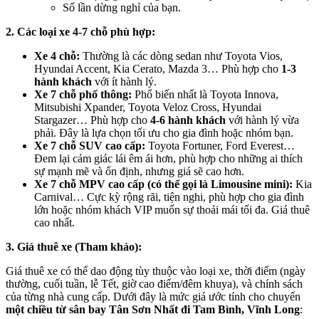
Số lần dừng nghỉ của bạn.
2. Các loại xe 4-7 chỗ phù hợp:
Xe 4 chỗ:
Thường là các dòng sedan như Toyota Vios,
Hyundai Accent, Kia Cerato, Mazda 3… Phù hợp cho
1-3
hành khách
với ít hành lý.
Xe 7 chỗ phổ thông:
Phổ biến nhất là Toyota Innova,
Mitsubishi Xpander, Toyota Veloz Cross, Hyundai
Stargazer… Phù hợp cho
4-6 hành khách
với hành lý vừa
phải. Đây là lựa chọn tối ưu cho gia đình hoặc nhóm bạn.
Xe 7 chỗ SUV cao cấp:
Toyota Fortuner, Ford Everest…
Đem lại cảm giác lái êm ái hơn, phù hợp cho những ai thích
sự mạnh mẽ và ổn định, nhưng giá sẽ cao hơn.
Xe 7 chỗ MPV cao cấp (có thể gọi là Limousine mini):
Kia
Carnival… Cực kỳ rộng rãi, tiện nghi, phù hợp cho gia đình
lớn hoặc nhóm khách VIP muốn sự thoải mái tối đa. Giá thuê
cao nhất.
3. Giá thuê xe (Tham khảo):
Giá thuê xe có thể dao động tùy thuộc vào loại xe, thời điểm (ngày
thường, cuối tuần, lễ Tết, giờ cao điểm/đêm khuya), và chính sách
của từng nhà cung cấp. Dưới đây là mức giá ước tính cho chuyến
một chiều từ sân bay Tân Sơn Nhất đi Tam Bình, Vĩnh Long
: