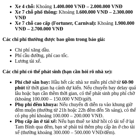
Xe 4 chỗ:
Khoảng
1.400.000 VNĐ – 2.000.000 VNĐ
Xe 7 chỗ phổ thông:
Khoảng
1.600.000 VNĐ – 2.300.000
VNĐ
Xe 7 chỗ cao cấp (Fortuner, Carnival):
Khoảng
1.900.000
VNĐ – 2.700.000 VNĐ
Các chi phí thường được bao gồm trong báo giá:
Chi phí xăng dầu.
Phí cầu đường, phí cao tốc.
Lương tài xế.
Các chi phí có thể phát sinh (bạn cần hỏi rõ nhà xe):
Phí chờ sân bay:
Hầu hết các nhà xe miễn phí chờ từ
60-90
phút
từ thời gian hạ cánh dự kiến. Nếu chuyến bay delay quá
lâu hoặc bạn cần thêm thời gian, có thể phát sinh phụ phí chờ
(khoảng 100.000 – 150.000 VNĐ/giờ).
Phụ phí đêm khuya:
Nếu chuyến đi diễn ra vào khung giờ
đêm muộn (thường từ 21h hoặc 22h đêm đến 5h sáng), có thể
có phụ phí khoảng 100.000 – 200.000 VNĐ.
Phụ cấp ăn ở tài xế:
Nếu bạn thuê xe khứ hồi có tài xế ở lại
Tam Bình qua đêm, bạn sẽ phải trả thêm phụ cấp ăn ở cho tài
xế (thường khoảng 300.000 – 500.000 VNĐ/đêm).