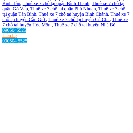
Bình Tân
,
Thuê xe 7 chỗ tại quận Bình Thạnh
,
Thuê xe 7 chỗ tại
quận Gò Vấp
,
Thuê xe 7 chỗ tại quận Phú Nhuận
,
Thuê xe 7 chỗ
tại quận Tân Bình
,
Thuê xe 7 chỗ tại huyện Bình Chánh
,
Thuê xe 7
chỗ tại huyện Cần Giờ
,
Thuê xe 7 chỗ tại huyện Củ Chi
,
Thuê xe
7 chỗ tại huyện Hóc Môn
,
Thuê xe 7 chỗ tại huyện Nhà Bè
,
0905045525
Liên hệ
090504 5525