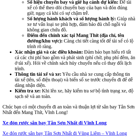
Số hiệu chuyến bay và giờ hạ cánh dự kiến:
Để tài
xế có thể theo dõi chuyến bay của bạn và đón đúng
giờ, ngay cả khi có sự chậm trễ.
Số lượng hành khách và số lượng hành lý:
Giúp nhà
xe tư vấn loại xe phù hợp, đảm bảo đủ chỗ ngồi và
không gian chứa đồ.
Điểm đến chính xác tại Mang Thít (địa chỉ, tên
đường/khu vực):
Càng chi tiết càng tốt để tài xế có lộ
trình rõ ràng.
Xác nhận giá và các điều khoản:
Đảm bảo bạn hiểu rõ tất
cả các chi phí bao gồm và phát sinh (phí chờ, phụ phí đêm, ăn
ở tài xế). Hỏi về chính sách hủy chuyến nếu có thay đổi lịch
trình.
Thông tin tài xế và xe:
Yêu cầu nhà xe cung cấp thông tin
tài xế (tên, số điện thoại) và biển số xe trước chuyến đi để dễ
dàng nhận diện.
Kiểm tra xe:
Khi lên xe, hãy kiểm tra sơ bộ tình trạng xe, độ
sạch sẽ và an toàn.
Chúc bạn có một chuyến đi an toàn và thuận lợi từ sân bay Tân Sơn
Nhất đến Mang Thít, Vĩnh Long!
Xe đón rước sân bay Tân Sơn Nhất đi Vĩnh Long
Xe đón rước sân bay Tân Sơn Nhất đi Vũng Liêm – Vĩnh Long