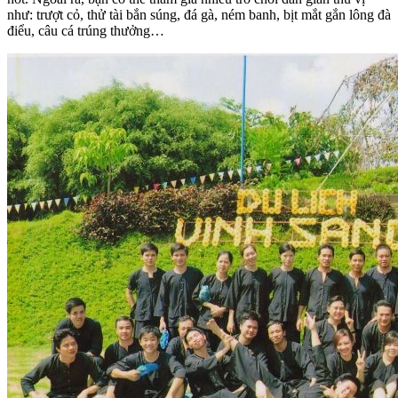
như: trượt cỏ, thử tài bắn súng, đá gà, ném banh, bịt mắt gắn lông đà
điểu, câu cá trúng thưởng…