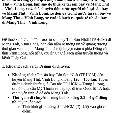
Thít – Vĩnh Long, làm sao để thuê xe tại sân bay về Mang Thít
– Vĩnh Long, xe 4 chỗ chuyên đón rước người nhà tại sân bay
về Mang Thít – Vĩnh Long, xe đón ga trong nước tại sân bay về
Mang Thít – Vĩnh Long, xe rước khách ra quốc tế từ sân bay
đi Mang Thít – Vĩnh Long.
Để thuê xe 4-7 chỗ đón rước từ sân bay Tân Sơn Nhất (TP.HCM) đi
Mang Thít, Vĩnh Long, bạn cần nắm rõ thông tin về quãng đường,
thời gian và chi phí. Mang Thít là một huyện nằm ở phía Đông của
tỉnh Vĩnh Long, nổi tiếng với làng nghề gạch gốm truyền thống và
kênh Thầy Cai.
1. Khoảng cách và Thời gian di chuyển:
Khoảng cách:
Từ sân bay Tân Sơn Nhất (TP.HCM) đến
huyện Mang Thít, Vĩnh Long khoảng
120 – 150 km
. Tuyến
đường chính thường là Cao tốc TP. HCM – Trung Lương,
sau đó qua cầu Mỹ Thuận và tiếp tục đi trên Quốc lộ 1A hoặc
các tuyến tỉnh lộ để đến Mang Thít.
Thời gian di chuyển:
Trung bình khoảng
2.5 – 4 giờ đồng
hồ
, tùy thuộc vào:
Tình hình giao thông ở TP.HCM (đặc biệt vào giờ cao
điểm).