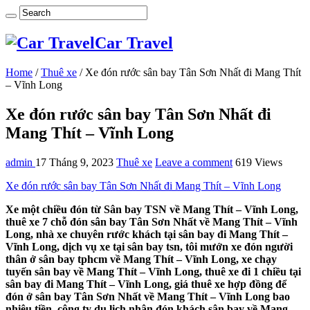
Car Travel
Home
/
Thuê xe
/
Xe đón rước sân bay Tân Sơn Nhất đi Mang Thít
– Vĩnh Long
Xe đón rước sân bay Tân Sơn Nhất đi
Mang Thít – Vĩnh Long
admin
17 Tháng 9, 2023
Thuê xe
Leave a comment
619 Views
Xe đón rước sân bay Tân Sơn Nhất đi Mang Thít – Vĩnh Long
Xe một chiều đón từ Sân bay TSN về Mang Thít – Vĩnh Long,
thuê xe 7 chỗ đón sân bay Tân Sơn Nhất về Mang Thít – Vĩnh
Long, nhà xe chuyên rước khách tại sân bay đi Mang Thít –
Vĩnh Long, dịch vụ xe tại sân bay tsn, tôi mướn xe đón người
thân ở sân bay tphcm về Mang Thít – Vĩnh Long, xe chạy
tuyến sân bay về Mang Thít – Vĩnh Long, thuê xe đi 1 chiều tại
sân bay đi Mang Thít – Vĩnh Long, giá thuê xe hợp đồng để
đón ở sân bay Tân Sơn Nhất về Mang Thít – Vĩnh Long bao
nhiêu tiền, công ty du lịch nhận đón khách sân bay về Mang