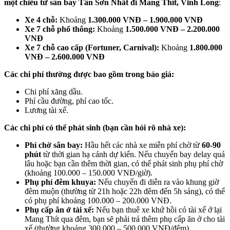
một chiều từ sân bay Tân Sơn Nhất đi Mang Thít, Vĩnh Long
:
Xe 4 chỗ:
Khoảng
1.300.000 VNĐ – 1.900.000 VNĐ
Xe 7 chỗ phổ thông:
Khoảng
1.500.000 VNĐ – 2.200.000
VNĐ
Xe 7 chỗ cao cấp (Fortuner, Carnival):
Khoảng
1.800.000
VNĐ – 2.600.000 VNĐ
Các chi phí thường được bao gồm trong báo giá:
Chi phí xăng dầu.
Phí cầu đường, phí cao tốc.
Lương tài xế.
Các chi phí có thể phát sinh (bạn cần hỏi rõ nhà xe):
Phí chờ sân bay:
Hầu hết các nhà xe miễn phí chờ từ
60-90
phút
từ thời gian hạ cánh dự kiến. Nếu chuyến bay delay quá
lâu hoặc bạn cần thêm thời gian, có thể phát sinh phụ phí chờ
(khoảng 100.000 – 150.000 VNĐ/giờ).
Phụ phí đêm khuya:
Nếu chuyến đi diễn ra vào khung giờ
đêm muộn (thường từ 21h hoặc 22h đêm đến 5h sáng), có thể
có phụ phí khoảng 100.000 – 200.000 VNĐ.
Phụ cấp ăn ở tài xế:
Nếu bạn thuê xe khứ hồi có tài xế ở lại
Mang Thít qua đêm, bạn sẽ phải trả thêm phụ cấp ăn ở cho tài
xế (thường khoảng 300.000 – 500.000 VNĐ/đêm).