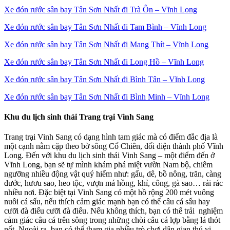
Xe đón rước sân bay Tân Sơn Nhất đi Trà Ôn – Vĩnh Long
Xe đón rước sân bay Tân Sơn Nhất đi Tam Bình – Vĩnh Long
Xe đón rước sân bay Tân Sơn Nhất đi Mang Thít – Vĩnh Long
Xe đón rước sân bay Tân Sơn Nhất đi Long Hồ – Vĩnh Long
Xe đón rước sân bay Tân Sơn Nhất đi Bình Tân – Vĩnh Long
Xe đón rước sân bay Tân Sơn Nhất đi Bình Minh – Vĩnh Long
Khu du lịch sinh thái Trang trại Vinh Sang
Trang trại Vinh Sang có dạng hình tam giác mà có điểm đắc địa là
một cạnh nằm cặp theo bờ sông Cổ Chiên, đối diện thành phố Vĩnh
Long. Đến với khu du lịch sinh thái Vinh Sang – một điểm đến ở
Vĩnh Long, bạn sẽ tự mình khám phá miệt vườn Nam bộ, chiêm
ngưỡng nhiều động vật quý hiếm như: gấu, dê, bồ nông, trăn, càng
đước, hươu sao, heo tộc, vượn má hồng, khỉ, công, gà sao… rải rác
nhiều nơi. Đặc biệt tại Vinh Sang có một hồ rộng 200 mét vuông
nuôi cá sấu, nếu thích cảm giác mạnh bạn có thể câu cá sấu hay
cưỡi đà điểu cưỡi đà điểu. Nếu không thích, bạn có thể trải nghiệm
cảm giác câu cá trên sông trong những chòi câu cá lợp bằng lá thót
nốt. Ngoài ra, bạn có thể tham gia nhiều trò chơi dân gian thú vị