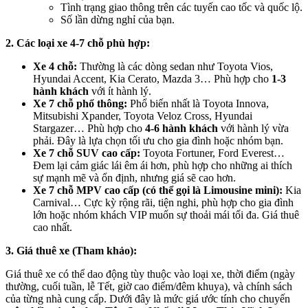
Tình trạng giao thông trên các tuyến cao tốc và quốc lộ.
Số lần dừng nghỉ của bạn.
2. Các loại xe 4-7 chỗ phù hợp:
Xe 4 chỗ:
Thường là các dòng sedan như Toyota Vios,
Hyundai Accent, Kia Cerato, Mazda 3… Phù hợp cho
1-3
hành khách
với ít hành lý.
Xe 7 chỗ phổ thông:
Phổ biến nhất là Toyota Innova,
Mitsubishi Xpander, Toyota Veloz Cross, Hyundai
Stargazer… Phù hợp cho
4-6 hành khách
với hành lý vừa
phải. Đây là lựa chọn tối ưu cho gia đình hoặc nhóm bạn.
Xe 7 chỗ SUV cao cấp:
Toyota Fortuner, Ford Everest…
Đem lại cảm giác lái êm ái hơn, phù hợp cho những ai thích
sự mạnh mẽ và ổn định, nhưng giá sẽ cao hơn.
Xe 7 chỗ MPV cao cấp (có thể gọi là Limousine mini):
Kia
Carnival… Cực kỳ rộng rãi, tiện nghi, phù hợp cho gia đình
lớn hoặc nhóm khách VIP muốn sự thoải mái tối đa. Giá thuê
cao nhất.
3. Giá thuê xe (Tham khảo):
Giá thuê xe có thể dao động tùy thuộc vào loại xe, thời điểm (ngày
thường, cuối tuần, lễ Tết, giờ cao điểm/đêm khuya), và chính sách
của từng nhà cung cấp. Dưới đây là mức giá ước tính cho chuyến