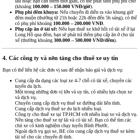
lâu hoặc bạn cần thêm thời gian, có thể phát sinh phụ phí chờ
(khoảng
100.000 – 150.000 VNĐ/giờ
).
Phụ phí đêm khuya:
Nếu chuyến đi diễn ra vào khung giờ
đêm muộn (thường từ 21h hoặc 22h đêm đến 5h sáng), có thể
có phụ phí khoảng
100.000 – 200.000 VNĐ
.
Phụ cấp ăn ở tài xế:
Nếu bạn thuê xe khứ hồi có tài xế ở lại
Long Hồ qua đêm, bạn sẽ phải trả thêm phụ cấp ăn ở cho tài
xế (thường khoảng
300.000 – 500.000 VNĐ/đêm
).
4. Các công ty và nền tảng cho thuê xe uy tín
Bạn có thể liên hệ các đơn vị sau để nhận báo giá và dịch vụ:
Cung cấp đa dạng các loại xe 4-7 chỗ có tài xế, chuyên các
tuyến du lịch.
Một trong những đơn vị lớn và uy tín, có nhiều lựa chọn xe
và dịch vụ.
Chuyên cung cấp dịch vụ thuê xe đường dài liên tỉnh.
Cung cấp dịch vụ thuê xe du lịch nhiều loại.
Công ty cho thuê xe tại TP.HCM với nhiều loại xe và dịch vụ.
Nền tảng cho thuê xe tự lái và có tài xế. Bạn có thể tìm các
chủ xe có kinh nghiệm chạy tuyến Bình Phước.
Ngoài dịch vụ gọi xe, BE còn cung cấp dịch vụ thuê xe kèm
tài xế cho các chuyến đi tỉnh.