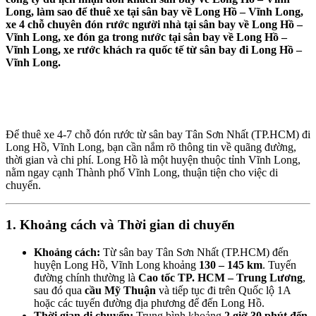
Long, làm sao để thuê xe tại sân bay về Long Hồ – Vĩnh Long,
xe 4 chỗ chuyên đón rước người nhà tại sân bay về Long Hồ –
Vĩnh Long, xe đón ga trong nước tại sân bay về Long Hồ –
Vĩnh Long, xe rước khách ra quốc tế từ sân bay đi Long Hồ –
Vĩnh Long.
Để thuê xe 4-7 chỗ đón rước từ sân bay Tân Sơn Nhất (TP.HCM) đi
Long Hồ, Vĩnh Long, bạn cần nắm rõ thông tin về quãng đường,
thời gian và chi phí. Long Hồ là một huyện thuộc tỉnh Vĩnh Long,
nằm ngay cạnh Thành phố Vĩnh Long, thuận tiện cho việc di
chuyển.
1. Khoảng cách và Thời gian di chuyển
Khoảng cách:
Từ sân bay Tân Sơn Nhất (TP.HCM) đến
huyện Long Hồ, Vĩnh Long khoảng
130 – 145 km
. Tuyến
đường chính thường là
Cao tốc TP. HCM – Trung Lương
,
sau đó qua
cầu Mỹ Thuận
và tiếp tục đi trên Quốc lộ 1A
hoặc các tuyến đường địa phương để đến Long Hồ.
Thời gian di chuyển:
Trung bình khoảng
2 giờ 30 phút đến