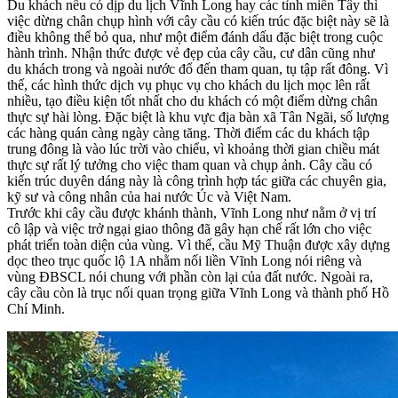
Du khách nếu có dịp du lịch Vĩnh Long hay các tỉnh miền Tây thì
việc dừng chân chụp hình với cây cầu có kiến trúc đặc biệt này sẽ là
điều không thể bỏ qua, như một điểm đánh dấu đặc biệt trong cuộc
hành trình. Nhận thức được vẻ đẹp của cây cầu, cư dân cũng như
du khách trong và ngoài nước đổ đến tham quan, tụ tập rất đông. Vì
thế, các hình thức dịch vụ phục vụ cho khách du lịch mọc lên rất
nhiều, tạo điều kiện tốt nhất cho du khách có một điểm dừng chân
thực sự hài lòng. Đặc biệt là khu vực địa bàn xã Tân Ngãi, số lượng
các hàng quán càng ngày càng tăng. Thời điểm các du khách tập
trung đông là vào lúc trời vào chiểu, vì khoảng thời gian chiều mát
thực sự rất lý tưởng cho việc tham quan và chụp ảnh. Cây cầu có
kiến trúc duyên dáng này là công trình hợp tác giữa các chuyên gia,
kỹ sư và công nhân của hai nước Úc và Việt Nam.
Trước khi cây cầu được khánh thành, Vĩnh Long như nằm ở vị trí
cô lập và việc trở ngại giao thông đã gây hạn chế rất lớn cho việc
phát triển toàn diện của vùng. Vì thế, cầu Mỹ Thuận được xây dựng
dọc theo trục quốc lộ 1A nhằm nối liền Vĩnh Long nói riêng và
vùng ĐBSCL nói chung với phần còn lại của đất nước. Ngoài ra,
cây cầu còn là trục nối quan trọng giữa Vĩnh Long và thành phố Hồ
Chí Minh.