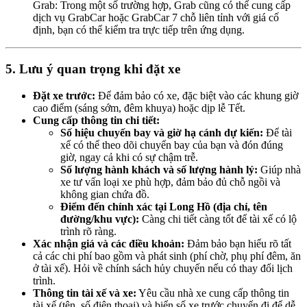
Grab: Trong một số trường hợp, Grab cũng có thể cung cấp
dịch vụ GrabCar hoặc GrabCar 7 chỗ liên tỉnh với giá cố
định, bạn có thể kiểm tra trực tiếp trên ứng dụng.
5. Lưu ý quan trọng khi đặt xe
Đặt xe trước:
Để đảm bảo có xe, đặc biệt vào các khung giờ
cao điểm (sáng sớm, đêm khuya) hoặc dịp lễ Tết.
Cung cấp thông tin chi tiết:
Số hiệu chuyến bay và giờ hạ cánh dự kiến:
Để tài
xế có thể theo dõi chuyến bay của bạn và đón đúng
giờ, ngay cả khi có sự chậm trễ.
Số lượng hành khách và số lượng hành lý:
Giúp nhà
xe tư vấn loại xe phù hợp, đảm bảo đủ chỗ ngồi và
không gian chứa đồ.
Điểm đến chính xác tại Long Hồ (địa chỉ, tên
đường/khu vực):
Càng chi tiết càng tốt để tài xế có lộ
trình rõ ràng.
Xác nhận giá và các điều khoản:
Đảm bảo bạn hiểu rõ tất
cả các chi phí bao gồm và phát sinh (phí chờ, phụ phí đêm, ăn
ở tài xế). Hỏi về chính sách hủy chuyến nếu có thay đổi lịch
trình.
Thông tin tài xế và xe:
Yêu cầu nhà xe cung cấp thông tin
tài xế (tên, số điện thoại) và biển số xe trước chuyến đi để dễ