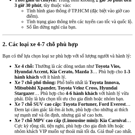
3 giờ 30 phút
, tùy thuộc vào:
Tình hình giao thông ở TP.HCM (đặc biệt vào giờ cao
điểm).
Tình trạng giao thông trên các tuyến cao tốc và quốc lộ.
Số lần dừng nghỉ của bạn.
2. Các loại xe 4-7 chỗ phù hợp
Bạn có thể lựa chọn loại xe phù hợp với số lượng người và hành lý:
Xe 4 chỗ:
Thường là các dòng sedan như
Toyota Vios,
Hyundai Accent, Kia Cerato, Mazda 3
… Phù hợp cho
1-3
hành khách
với ít hành lý.
Xe 7 chỗ phổ thông:
Phổ biến nhất là
Toyota Innova,
Mitsubishi Xpander, Toyota Veloz Cross, Hyundai
Stargazer
… Phù hợp cho
4-6 hành khách
với hành lý vừa
phải. Đây là lựa chọn tối ưu cho gia đình hoặc nhóm bạn.
Xe 7 chỗ SUV cao cấp:
Toyota Fortuner, Ford Everest
…
Đem lại cảm giác lái êm ái hơn, phù hợp cho những ai thích
sự mạnh mẽ và ổn định, nhưng giá sẽ cao hơn.
Xe 7 chỗ MPV cao cấp (Limousine mini):
Kia Carnival
…
Cực kỳ rộng rãi, tiện nghi, phù hợp cho gia đình lớn hoặc
nhóm khách VIP muốn sự thoải mái tối đa. Giá thuê cao nhất.