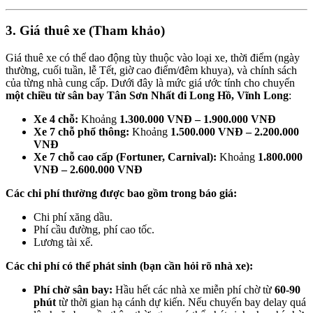
3. Giá thuê xe (Tham khảo)
Giá thuê xe có thể dao động tùy thuộc vào loại xe, thời điểm (ngày
thường, cuối tuần, lễ Tết, giờ cao điểm/đêm khuya), và chính sách
của từng nhà cung cấp. Dưới đây là mức giá ước tính cho chuyến
một chiều từ sân bay Tân Sơn Nhất đi Long Hồ, Vĩnh Long
:
Xe 4 chỗ:
Khoảng
1.300.000 VNĐ – 1.900.000 VNĐ
Xe 7 chỗ phổ thông:
Khoảng
1.500.000 VNĐ – 2.200.000
VNĐ
Xe 7 chỗ cao cấp (Fortuner, Carnival):
Khoảng
1.800.000
VNĐ – 2.600.000 VNĐ
Các chi phí thường được bao gồm trong báo giá:
Chi phí xăng dầu.
Phí cầu đường, phí cao tốc.
Lương tài xế.
Các chi phí có thể phát sinh (bạn cần hỏi rõ nhà xe):
Phí chờ sân bay:
Hầu hết các nhà xe miễn phí chờ từ
60-90
phút
từ thời gian hạ cánh dự kiến. Nếu chuyến bay delay quá