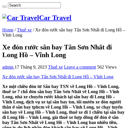
Car Travel
Home
/
Thuê xe
/
Xe đón rước sân bay Tân Sơn Nhất đi Long Hồ –
Vĩnh Long
Xe đón rước sân bay Tân Sơn Nhất đi
Long Hồ – Vĩnh Long
admin
17 Tháng 9, 2023
Thuê xe
Leave a comment
562 Views
Xe đón rước sân bay Tân Sơn Nhất đi Long Hồ – Vĩnh Long
Xe một chiều đón từ Sân bay TSN về Long Hồ – Vĩnh Long,
thuê xe 7 chỗ đón sân bay Tân Sơn Nhất về Long Hồ – Vĩnh
Long, nhà xe chuyên rước khách tại sân bay đi Long Hồ –
Vĩnh Long, dịch vụ xe tại sân bay tsn, tôi mướn xe đón người
thân ở sân bay tphcm về Long Hồ – Vĩnh Long, xe chạy tuyến
sân bay về Long Hồ – Vĩnh Long, thuê xe đi 1 chiều tại sân bay
đi Long Hồ – Vĩnh Long, giá thuê xe hợp đồng để đón ở sân
bay Tân Sơn Nhất về Long Hồ – Vĩnh Long bao nhiêu tiền,
công ty du lịch nhận đón khách sân bay về Long Hồ – Vĩnh