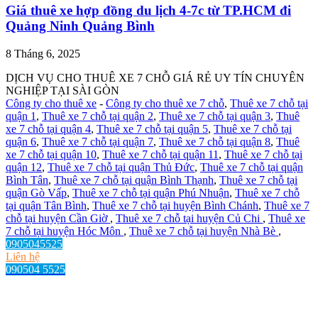
Giá thuê xe hợp đồng du lịch 4-7c từ TP.HCM đi
Quảng Ninh Quảng Bình
8 Tháng 6, 2025
DỊCH VỤ CHO THUÊ XE 7 CHỖ GIÁ RẺ UY TÍN CHUYÊN
NGHIỆP TẠI SÀI GÒN
Công ty cho thuê xe
-
Công ty cho thuê xe 7 chỗ
,
Thuê xe 7 chỗ tại
quận 1
,
Thuê xe 7 chỗ tại quận 2
,
Thuê xe 7 chỗ tại quận 3
,
Thuê
xe 7 chỗ tại quận 4
,
Thuê xe 7 chỗ tại quận 5
,
Thuê xe 7 chỗ tại
quận 6
,
Thuê xe 7 chỗ tại quận 7
,
Thuê xe 7 chỗ tại quận 8
,
Thuê
xe 7 chỗ tại quận 10
,
Thuê xe 7 chỗ tại quận 11
,
Thuê xe 7 chỗ tại
quận 12
,
Thuê xe 7 chỗ tại quận Thủ Đức
,
Thuê xe 7 chỗ tại quận
Bình Tân
,
Thuê xe 7 chỗ tại quận Bình Thạnh
,
Thuê xe 7 chỗ tại
quận Gò Vấp
,
Thuê xe 7 chỗ tại quận Phú Nhuận
,
Thuê xe 7 chỗ
tại quận Tân Bình
,
Thuê xe 7 chỗ tại huyện Bình Chánh
,
Thuê xe 7
chỗ tại huyện Cần Giờ
,
Thuê xe 7 chỗ tại huyện Củ Chi
,
Thuê xe
7 chỗ tại huyện Hóc Môn
,
Thuê xe 7 chỗ tại huyện Nhà Bè
,
0905045525
Liên hệ
090504 5525