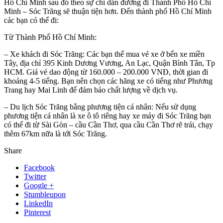
Hồ Chí Minh sau đó theo sự chỉ dẫn đường đi Thành Phố Hồ Chí
Minh – Sóc Trăng sẽ thuận tiện hơn. Đến thành phố Hồ Chí Minh
các bạn có thể đi:
Từ Thành Phố Hồ Chí Minh:
– Xe khách đi Sóc Trăng: Các bạn thể mua vé xe ở bến xe miền
Tây, địa chỉ 395 Kinh Dương Vương, An Lạc, Quận Bình Tân, Tp
HCM. Giá vẻ dao động từ 160.000 – 200.000 VNĐ, thời gian đi
khoảng 4-5 tiếng. Bạn nên chọn các hãng xe có tiếng như Phương
Trang hay Mai Linh để đảm bảo chất lượng về dịch vụ.
– Du lịch Sóc Trăng bằng phương tiện cá nhân: Nếu sử dụng
phương tiện cá nhân là xe ô tô riêng hay xe máy đi Sóc Trăng bạn
có thể đi từ Sài Gòn – cầu Cần Thơ, qua cầu Cần Thơ rẽ trái, chạy
thêm 67km nữa là tới Sóc Trăng.
Share
Facebook
Twitter
Google +
Stumbleupon
LinkedIn
Pinterest