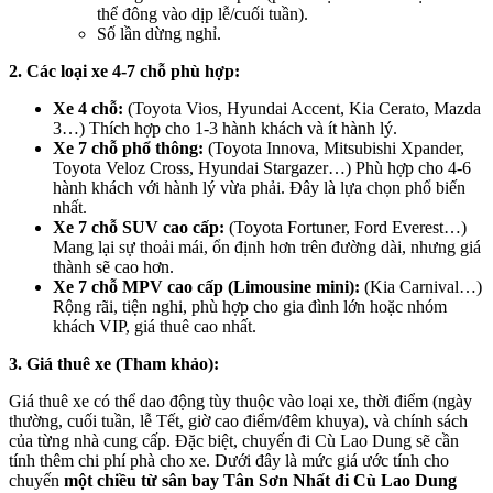
thể đông vào dịp lễ/cuối tuần).
Số lần dừng nghỉ.
2. Các loại xe 4-7 chỗ phù hợp:
Xe 4 chỗ:
(Toyota Vios, Hyundai Accent, Kia Cerato, Mazda
3…) Thích hợp cho 1-3 hành khách và ít hành lý.
Xe 7 chỗ phổ thông:
(Toyota Innova, Mitsubishi Xpander,
Toyota Veloz Cross, Hyundai Stargazer…) Phù hợp cho 4-6
hành khách với hành lý vừa phải. Đây là lựa chọn phổ biến
nhất.
Xe 7 chỗ SUV cao cấp:
(Toyota Fortuner, Ford Everest…)
Mang lại sự thoải mái, ổn định hơn trên đường dài, nhưng giá
thành sẽ cao hơn.
Xe 7 chỗ MPV cao cấp (Limousine mini):
(Kia Carnival…)
Rộng rãi, tiện nghi, phù hợp cho gia đình lớn hoặc nhóm
khách VIP, giá thuê cao nhất.
3. Giá thuê xe (Tham khảo):
Giá thuê xe có thể dao động tùy thuộc vào loại xe, thời điểm (ngày
thường, cuối tuần, lễ Tết, giờ cao điểm/đêm khuya), và chính sách
của từng nhà cung cấp. Đặc biệt, chuyến đi Cù Lao Dung sẽ cần
tính thêm chi phí phà cho xe. Dưới đây là mức giá ước tính cho
chuyến
một chiều từ sân bay Tân Sơn Nhất đi Cù Lao Dung