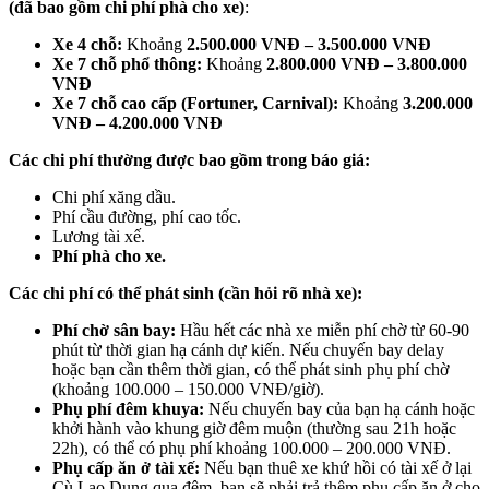
(đã bao gồm chi phí phà cho xe)
:
Xe 4 chỗ:
Khoảng
2.500.000 VNĐ – 3.500.000 VNĐ
Xe 7 chỗ phổ thông:
Khoảng
2.800.000 VNĐ – 3.800.000
VNĐ
Xe 7 chỗ cao cấp (Fortuner, Carnival):
Khoảng
3.200.000
VNĐ – 4.200.000 VNĐ
Các chi phí thường được bao gồm trong báo giá:
Chi phí xăng dầu.
Phí cầu đường, phí cao tốc.
Lương tài xế.
Phí phà cho xe.
Các chi phí có thể phát sinh (cần hỏi rõ nhà xe):
Phí chờ sân bay:
Hầu hết các nhà xe miễn phí chờ từ 60-90
phút từ thời gian hạ cánh dự kiến. Nếu chuyến bay delay
hoặc bạn cần thêm thời gian, có thể phát sinh phụ phí chờ
(khoảng 100.000 – 150.000 VNĐ/giờ).
Phụ phí đêm khuya:
Nếu chuyến bay của bạn hạ cánh hoặc
khởi hành vào khung giờ đêm muộn (thường sau 21h hoặc
22h), có thể có phụ phí khoảng 100.000 – 200.000 VNĐ.
Phụ cấp ăn ở tài xế:
Nếu bạn thuê xe khứ hồi có tài xế ở lại
Cù Lao Dung qua đêm, bạn sẽ phải trả thêm phụ cấp ăn ở cho