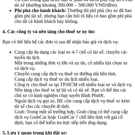
tài xế (thường khoảng 300.000 – 500.000 VNĐ/đêm).
Phí phà cho hành khách:
Thường thì phí phà cho xe đã bao
gồm phí tài xế, nhưng bạn cần hỏi rõ liệu có bao gồm phí phà
cho tất cả hành khách hay không.
4. Các công ty và nền tảng cho thuê xe uy tín:
Bạn có thể liên hệ các đơn vị sau để nhận báo giá và dịch vụ:
Cung cấp đa dạng các loại xe 4-7 chỗ có tài xế, chuyên các
tuyến du lịch.
Một trong những đơn vị lớn và uy tín, có nhiều lựa chọn xe
và dịch vụ.
Chuyên cung cấp dịch vụ thuê xe đường dài liên tỉnh.
Cung cấp dịch vụ thuê xe du lịch nhiều loại.
Công ty cho thuê xe tại TP.HCM với nhiều loại xe và dịch vụ.
Nền tảng cho thuê xe tự lái và có tài xế. Bạn có thể tìm các
chủ xe có kinh nghiệm chạy tuyến Bình Phước.
Ngoài dịch vụ gọi xe, BE còn cung cấp dịch vụ thuê xe kèm
tài xế cho các chuyến đi tỉnh.
Grab: Trong một số trường hợp, Grab cũng có thể cung cấp
dịch vụ GrabCar hoặc GrabCar 7 chỗ liên tỉnh với giá cố
định, bạn có thể kiểm tra trực tiếp trên ứng dụng.
5. Lưu ý quan trọng khi đặt xe: