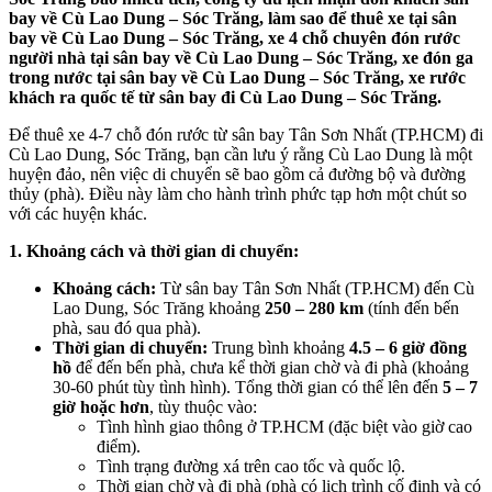
bay về Cù Lao Dung – Sóc Trăng, làm sao để thuê xe tại sân
bay về Cù Lao Dung – Sóc Trăng, xe 4 chỗ chuyên đón rước
người nhà tại sân bay về Cù Lao Dung – Sóc Trăng, xe đón ga
trong nước tại sân bay về Cù Lao Dung – Sóc Trăng, xe rước
khách ra quốc tế từ sân bay đi Cù Lao Dung – Sóc Trăng.
Để thuê xe 4-7 chỗ đón rước từ sân bay Tân Sơn Nhất (TP.HCM) đi
Cù Lao Dung, Sóc Trăng, bạn cần lưu ý rằng Cù Lao Dung là một
huyện đảo, nên việc di chuyển sẽ bao gồm cả đường bộ và đường
thủy (phà). Điều này làm cho hành trình phức tạp hơn một chút so
với các huyện khác.
1. Khoảng cách và thời gian di chuyển:
Khoảng cách:
Từ sân bay Tân Sơn Nhất (TP.HCM) đến Cù
Lao Dung, Sóc Trăng khoảng
250 – 280 km
(tính đến bến
phà, sau đó qua phà).
Thời gian di chuyển:
Trung bình khoảng
4.5 – 6 giờ đồng
hồ
để đến bến phà, chưa kể thời gian chờ và đi phà (khoảng
30-60 phút tùy tình hình). Tổng thời gian có thể lên đến
5 – 7
giờ hoặc hơn
, tùy thuộc vào:
Tình hình giao thông ở TP.HCM (đặc biệt vào giờ cao
điểm).
Tình trạng đường xá trên cao tốc và quốc lộ.
Thời gian chờ và đi phà (phà có lịch trình cố định và có