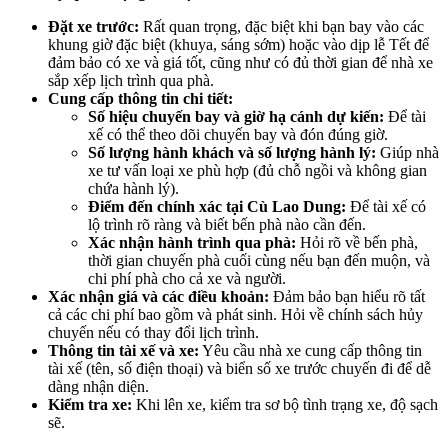
Đặt xe trước:
Rất quan trọng, đặc biệt khi bạn bay vào các
khung giờ đặc biệt (khuya, sáng sớm) hoặc vào dịp lễ Tết để
đảm bảo có xe và giá tốt, cũng như có đủ thời gian để nhà xe
sắp xếp lịch trình qua phà.
Cung cấp thông tin chi tiết:
Số hiệu chuyến bay và giờ hạ cánh dự kiến:
Để tài
xế có thể theo dõi chuyến bay và đón đúng giờ.
Số lượng hành khách và số lượng hành lý:
Giúp nhà
xe tư vấn loại xe phù hợp (đủ chỗ ngồi và không gian
chứa hành lý).
Điểm đến chính xác tại Cù Lao Dung:
Để tài xế có
lộ trình rõ ràng và biết bến phà nào cần đến.
Xác nhận hành trình qua phà:
Hỏi rõ về bến phà,
thời gian chuyến phà cuối cùng nếu bạn đến muộn, và
chi phí phà cho cả xe và người.
Xác nhận giá và các điều khoản:
Đảm bảo bạn hiểu rõ tất
cả các chi phí bao gồm và phát sinh. Hỏi về chính sách hủy
chuyến nếu có thay đổi lịch trình.
Thông tin tài xế và xe:
Yêu cầu nhà xe cung cấp thông tin
tài xế (tên, số điện thoại) và biển số xe trước chuyến đi để dễ
dàng nhận diện.
Kiểm tra xe:
Khi lên xe, kiểm tra sơ bộ tình trạng xe, độ sạch
sẽ.