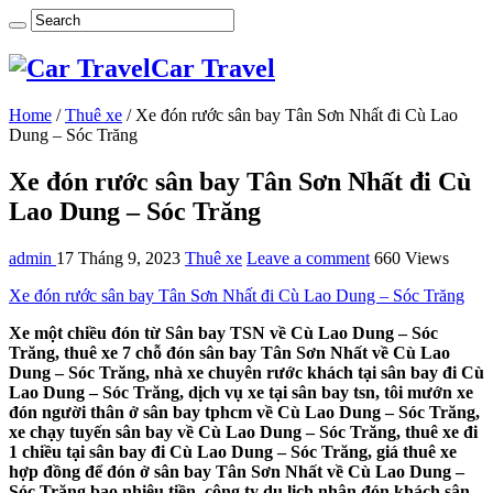
Car Travel
Home
/
Thuê xe
/
Xe đón rước sân bay Tân Sơn Nhất đi Cù Lao
Dung – Sóc Trăng
Xe đón rước sân bay Tân Sơn Nhất đi Cù
Lao Dung – Sóc Trăng
admin
17 Tháng 9, 2023
Thuê xe
Leave a comment
660 Views
Xe đón rước sân bay Tân Sơn Nhất đi Cù Lao Dung – Sóc Trăng
Xe một chiều đón từ Sân bay TSN về Cù Lao Dung – Sóc
Trăng, thuê xe 7 chỗ đón sân bay Tân Sơn Nhất về Cù Lao
Dung – Sóc Trăng, nhà xe chuyên rước khách tại sân bay đi Cù
Lao Dung – Sóc Trăng, dịch vụ xe tại sân bay tsn, tôi mướn xe
đón người thân ở sân bay tphcm về Cù Lao Dung – Sóc Trăng,
xe chạy tuyến sân bay về Cù Lao Dung – Sóc Trăng, thuê xe đi
1 chiều tại sân bay đi Cù Lao Dung – Sóc Trăng, giá thuê xe
hợp đồng để đón ở sân bay Tân Sơn Nhất về Cù Lao Dung –
Sóc Trăng bao nhiêu tiền, công ty du lịch nhận đón khách sân