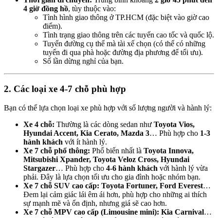
4 giờ đồng hồ
, tùy thuộc vào:
Tình hình giao thông ở TP.HCM (đặc biệt vào giờ cao
điểm).
Tình trạng giao thông trên các tuyến cao tốc và quốc lộ.
Tuyến đường cụ thể mà tài xế chọn (có thể có những
tuyến đi qua phà hoặc đường địa phương để tối ưu).
Số lần dừng nghỉ của bạn.
2. Các loại xe 4-7 chỗ phù hợp
Bạn có thể lựa chọn loại xe phù hợp với số lượng người và hành lý:
Xe 4 chỗ:
Thường là các dòng sedan như
Toyota Vios,
Hyundai Accent, Kia Cerato, Mazda 3
… Phù hợp cho
1-3
hành khách
với ít hành lý.
Xe 7 chỗ phổ thông:
Phổ biến nhất là
Toyota Innova,
Mitsubishi Xpander, Toyota Veloz Cross, Hyundai
Stargazer
… Phù hợp cho
4-6 hành khách
với hành lý vừa
phải. Đây là lựa chọn tối ưu cho gia đình hoặc nhóm bạn.
Xe 7 chỗ SUV cao cấp:
Toyota Fortuner, Ford Everest
…
Đem lại cảm giác lái êm ái hơn, phù hợp cho những ai thích
sự mạnh mẽ và ổn định, nhưng giá sẽ cao hơn.
Xe 7 chỗ MPV cao cấp (Limousine mini):
Kia Carnival
…