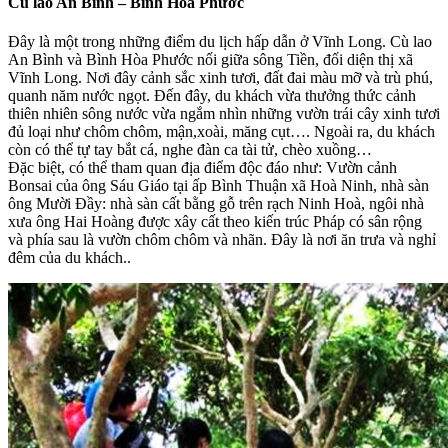
Cù lao An Bình – Bình Hòa Phước
Đây là một trong những điểm du lịch hấp dẫn ở Vĩnh Long. Cù lao
An Bình và Bình Hòa Phước nối giữa sông Tiền, đối diện thị xã
Vĩnh Long. Nơi đây cảnh sắc xinh tươi, đất đai màu mỡ và trù phú,
quanh năm nước ngọt. Đến đây, du khách vừa thưởng thức cảnh
thiên nhiên sông nước vừa ngắm nhìn những vườn trái cây xinh tươi
đủ loại như chôm chôm, mận,xoài, măng cụt…. Ngoài ra, du khách
còn có thể tự tay bắt cá, nghe đàn ca tài tử, chèo xuồng…
Đặc biệt, có thể tham quan địa điểm độc đáo như: Vườn cảnh
Bonsai của ông Sáu Giáo tại ấp Bình Thuận xã Hoà Ninh, nhà sàn
ông Mười Ðầy: nhà sàn cất bằng gỗ trên rạch Ninh Hoà, ngôi nhà
xưa ông Hai Hoàng được xây cất theo kiến trúc Pháp có sân rộng
và phía sau là vườn chôm chôm và nhãn. Ðây là nơi ăn trưa và nghỉ
đêm của du khách..