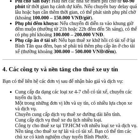
Phí chờ sân bay:
Hầu hết các nhà xe miễn phí chờ từ
60-90
phút
từ thời gian hạ cánh dự kiến. Nếu chuyến bay delay quá
lâu hoặc bạn cần thêm thời gian, có thể phát sinh phụ phí chờ
(khoảng
100.000 – 150.000 VNĐ/giờ
).
Phụ phí đêm khuya:
Nếu chuyến đi diễn ra vào khung giờ
đêm muộn (thường từ 21h hoặc 22h đêm đến 5h sáng), có thể
có phụ phí khoảng
100.000 – 200.000 VNĐ
.
Phụ cấp ăn ở tài xế:
Nếu bạn thuê xe khứ hồi có tài xế ở lại
Bình Tân qua đêm, bạn sẽ phải trả thêm phụ cấp ăn ở cho tài
xế (thường khoảng
300.000 – 500.000 VNĐ/đêm
).
4. Các công ty và nền tảng cho thuê xe uy tín
Bạn có thể liên hệ các đơn vị sau để nhận báo giá và dịch vụ:
Cung cấp đa dạng các loại xe 4-7 chỗ có tài xế, chuyên các
tuyến du lịch.
Một trong những đơn vị lớn và uy tín, có nhiều lựa chọn xe
và dịch vụ.
Chuyên cung cấp dịch vụ thuê xe đường dài liên tỉnh.
Cung cấp dịch vụ thuê xe du lịch nhiều loại.
Công ty cho thuê xe tại TP.HCM với nhiều loại xe và dịch vụ.
Nền tảng cho thuê xe tự lái và có tài xế. Bạn có thể tìm các
chủ xe có kinh nghiệm chạy tuyến Bình Phước.