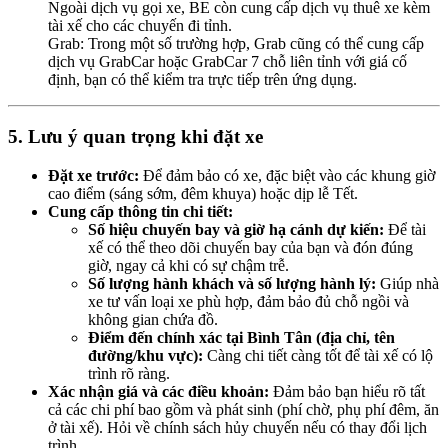
Ngoài dịch vụ gọi xe, BE còn cung cấp dịch vụ thuê xe kèm
tài xế cho các chuyến đi tỉnh.
Grab: Trong một số trường hợp, Grab cũng có thể cung cấp
dịch vụ GrabCar hoặc GrabCar 7 chỗ liên tỉnh với giá cố
định, bạn có thể kiểm tra trực tiếp trên ứng dụng.
5. Lưu ý quan trọng khi đặt xe
Đặt xe trước:
Để đảm bảo có xe, đặc biệt vào các khung giờ
cao điểm (sáng sớm, đêm khuya) hoặc dịp lễ Tết.
Cung cấp thông tin chi tiết:
Số hiệu chuyến bay và giờ hạ cánh dự kiến:
Để tài
xế có thể theo dõi chuyến bay của bạn và đón đúng
giờ, ngay cả khi có sự chậm trễ.
Số lượng hành khách và số lượng hành lý:
Giúp nhà
xe tư vấn loại xe phù hợp, đảm bảo đủ chỗ ngồi và
không gian chứa đồ.
Điểm đến chính xác tại Bình Tân (địa chỉ, tên
đường/khu vực):
Càng chi tiết càng tốt để tài xế có lộ
trình rõ ràng.
Xác nhận giá và các điều khoản:
Đảm bảo bạn hiểu rõ tất
cả các chi phí bao gồm và phát sinh (phí chờ, phụ phí đêm, ăn
ở tài xế). Hỏi về chính sách hủy chuyến nếu có thay đổi lịch
trình.