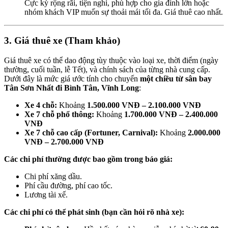
Cực kỳ rộng rãi, tiện nghi, phù hợp cho gia đình lớn hoặc
nhóm khách VIP muốn sự thoải mái tối đa. Giá thuê cao nhất.
3. Giá thuê xe (Tham khảo)
Giá thuê xe có thể dao động tùy thuộc vào loại xe, thời điểm (ngày
thường, cuối tuần, lễ Tết), và chính sách của từng nhà cung cấp.
Dưới đây là mức giá ước tính cho chuyến
một chiều từ sân bay
Tân Sơn Nhất đi Bình Tân, Vĩnh Long
:
Xe 4 chỗ:
Khoảng
1.500.000 VNĐ – 2.100.000 VNĐ
Xe 7 chỗ phổ thông:
Khoảng
1.700.000 VNĐ – 2.400.000
VNĐ
Xe 7 chỗ cao cấp (Fortuner, Carnival):
Khoảng
2.000.000
VNĐ – 2.700.000 VNĐ
Các chi phí thường được bao gồm trong báo giá:
Chi phí xăng dầu.
Phí cầu đường, phí cao tốc.
Lương tài xế.
Các chi phí có thể phát sinh (bạn cần hỏi rõ nhà xe):