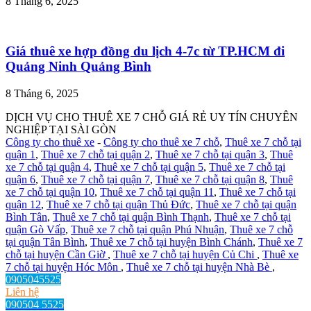
8 Tháng 6, 2025
Giá thuê xe hợp đồng du lịch 4-7c từ TP.HCM đi
Quảng Ninh Quảng Bình
8 Tháng 6, 2025
DỊCH VỤ CHO THUÊ XE 7 CHỖ GIÁ RẺ UY TÍN CHUYÊN
NGHIỆP TẠI SÀI GÒN
Công ty cho thuê xe
-
Công ty cho thuê xe 7 chỗ
,
Thuê xe 7 chỗ tại
quận 1
,
Thuê xe 7 chỗ tại quận 2
,
Thuê xe 7 chỗ tại quận 3
,
Thuê
xe 7 chỗ tại quận 4
,
Thuê xe 7 chỗ tại quận 5
,
Thuê xe 7 chỗ tại
quận 6
,
Thuê xe 7 chỗ tại quận 7
,
Thuê xe 7 chỗ tại quận 8
,
Thuê
xe 7 chỗ tại quận 10
,
Thuê xe 7 chỗ tại quận 11
,
Thuê xe 7 chỗ tại
quận 12
,
Thuê xe 7 chỗ tại quận Thủ Đức
,
Thuê xe 7 chỗ tại quận
Bình Tân
,
Thuê xe 7 chỗ tại quận Bình Thạnh
,
Thuê xe 7 chỗ tại
quận Gò Vấp
,
Thuê xe 7 chỗ tại quận Phú Nhuận
,
Thuê xe 7 chỗ
tại quận Tân Bình
,
Thuê xe 7 chỗ tại huyện Bình Chánh
,
Thuê xe 7
chỗ tại huyện Cần Giờ
,
Thuê xe 7 chỗ tại huyện Củ Chi
,
Thuê xe
7 chỗ tại huyện Hóc Môn
,
Thuê xe 7 chỗ tại huyện Nhà Bè
,
0905045525
Liên hệ
090504 5525