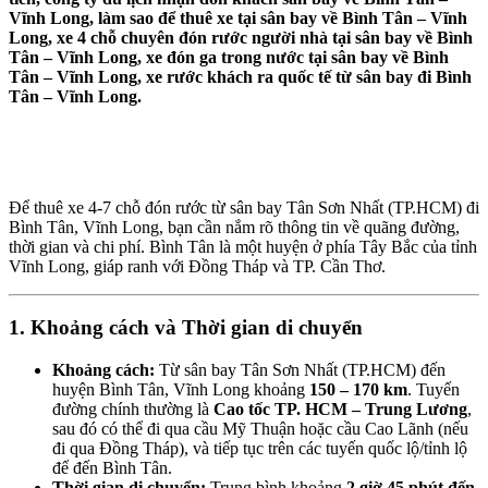
Vĩnh Long, làm sao để thuê xe tại sân bay về Bình Tân – Vĩnh
Long, xe 4 chỗ chuyên đón rước người nhà tại sân bay về Bình
Tân – Vĩnh Long, xe đón ga trong nước tại sân bay về Bình
Tân – Vĩnh Long, xe rước khách ra quốc tế từ sân bay đi Bình
Tân – Vĩnh Long.
Để thuê xe 4-7 chỗ đón rước từ sân bay Tân Sơn Nhất (TP.HCM) đi
Bình Tân, Vĩnh Long, bạn cần nắm rõ thông tin về quãng đường,
thời gian và chi phí. Bình Tân là một huyện ở phía Tây Bắc của tỉnh
Vĩnh Long, giáp ranh với Đồng Tháp và TP. Cần Thơ.
1. Khoảng cách và Thời gian di chuyển
Khoảng cách:
Từ sân bay Tân Sơn Nhất (TP.HCM) đến
huyện Bình Tân, Vĩnh Long khoảng
150 – 170 km
. Tuyến
đường chính thường là
Cao tốc TP. HCM – Trung Lương
,
sau đó có thể đi qua cầu Mỹ Thuận hoặc cầu Cao Lãnh (nếu
đi qua Đồng Tháp), và tiếp tục trên các tuyến quốc lộ/tỉnh lộ
để đến Bình Tân.
Thời gian di chuyển:
Trung bình khoảng
2 giờ 45 phút đến