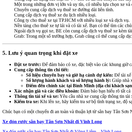
Một trong những đơn vị lớn và uy tín, có nhiều lựa chọn xe và 
Chuyên cung cấp dịch vụ thuê xe đường dài liên tỉnh.
Cung cấp dịch vụ thuê xe du lịch nhiều loại.
Công ty cho thuê xe tại TP.HCM với nhiều loại xe và dịch vụ.
Nền tảng cho thuê xe tự lái và có tài xế. Bạn có thể tìm các c
Ngoài dịch vụ gọi xe, BE còn cung cấp dịch vụ thuê xe kèm tài
Grab: Trong một số trường hợp, Grab cũng có thể cung cấp dịch
5. Lưu ý quan trọng khi đặt xe
Đặt xe trước:
Để đảm bảo có xe, đặc biệt vào các khung giờ c
Cung cấp thông tin chi tiết:
Số hiệu chuyến bay và giờ hạ cánh dự kiến:
Để tài xế
Số lượng hành khách và số lượng hành lý:
Giúp nhà x
Điểm đến chính xác tại Bình Minh (địa chỉ khách sạn
Xác nhận giá và các điều khoản:
Đảm bảo bạn hiểu rõ tất cả c
Thông tin tài xế và xe:
Yêu cầu nhà xe cung cấp thông tin tài x
Kiểm tra xe:
Khi lên xe, hãy kiểm tra sơ bộ tình trạng xe, độ s
Chúc bạn có một chuyến đi an toàn và thuận lợi từ sân bay Tân Sơn
Xe đón rước sân bay Tân Sơn Nhất đi Vĩnh Long
Xe đón rước sân bay Tân Sơn Nhất đi Vũng Liêm – Vĩnh Long