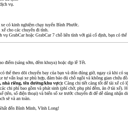
dịch vụ.
hủ xe có kinh nghiệm chạy tuyến Bình Phước.
 xế cho các chuyến đi tỉnh.
 vụ GrabCar hoặc GrabCar 7 chỗ liên tỉnh với giá cố định, bạn có thể k
ao điểm (sáng sớm, đêm khuya) hoặc dịp lễ Tết.
 có thể theo dõi chuyến bay của bạn và đón đúng giờ, ngay cả khi có sự
e tư vấn loại xe phù hợp, đảm bảo đủ chỗ ngồi và không gian chứa đồ
, nhà riêng, tên đường/khu vực):
Càng chi tiết càng tốt để tài xế có lộ
ác chi phí bao gồm và phát sinh (phí chờ, phụ phí đêm, ăn ở tài xế). H
ế (tên, số điện thoại) và biển số xe trước chuyến đi để dễ dàng nhận di
ạch sẽ và an toàn.
 Nhất đến Bình Minh, Vĩnh Long!