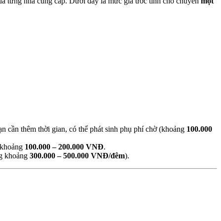
 của từng nhà cung cấp. Dưới đây là mức giá ước tính cho chuyến
một
ạn cần thêm thời gian, có thể phát sinh phụ phí chờ (khoảng
100.000
í khoảng
100.000 – 200.000 VNĐ
.
ờng khoảng
300.000 – 500.000 VNĐ/đêm
).