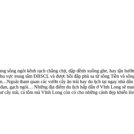
ùng sông ngòi kênh rạch chằng chịt, dập dềnh xuồng ghe, hay tận hưởn
 vực trung tâm ĐBSCL và được bồi đắp phù sa từ sông Tiền và sông Hậu
m…Ngoài tham quan các vườn cây ăn trái hay du lịch tại ngay nhà dân 
u, đan, gạch ngói… Những địa điểm du lịch hấp dẫn ở Vĩnh Long sẽ mang 
ư cây trái, cá tôm mà Vĩnh Long còn có cho những cảnh đẹp khiến lòn