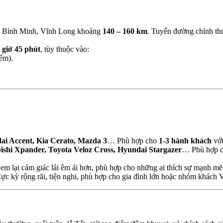
ã Bình Minh, Vĩnh Long khoảng
140 – 160 km
. Tuyến đường chính th
 giờ 45 phút
, tùy thuộc vào:
ểm).
ai Accent, Kia Cerato, Mazda 3
… Phù hợp cho
1-3 hành khách
với
ishi Xpander, Toyota Veloz Cross, Hyundai Stargazer
… Phù hợp 
m lại cảm giác lái êm ái hơn, phù hợp cho những ai thích sự mạnh mẽ 
c kỳ rộng rãi, tiện nghi, phù hợp cho gia đình lớn hoặc nhóm khách VI