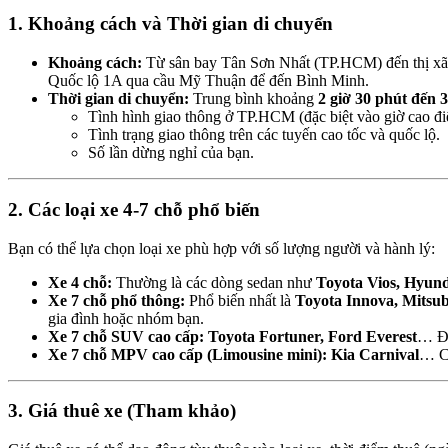
1. Khoảng cách và Thời gian di chuyển
Khoảng cách:
Từ sân bay Tân Sơn Nhất (TP.HCM) đến thị x
Quốc lộ 1A qua cầu Mỹ Thuận để đến Bình Minh.
Thời gian di chuyển:
Trung bình khoảng
2 giờ 30 phút đến 3
Tình hình giao thông ở TP.HCM (đặc biệt vào giờ cao đi
Tình trạng giao thông trên các tuyến cao tốc và quốc lộ.
Số lần dừng nghỉ của bạn.
2. Các loại xe 4-7 chỗ phổ biến
Bạn có thể lựa chọn loại xe phù hợp với số lượng người và hành lý:
Xe 4 chỗ:
Thường là các dòng sedan như
Toyota Vios, Hyund
Xe 7 chỗ phổ thông:
Phổ biến nhất là
Toyota Innova, Mitsub
gia đình hoặc nhóm bạn.
Xe 7 chỗ SUV cao cấp:
Toyota Fortuner, Ford Everest
… Đe
Xe 7 chỗ MPV cao cấp (Limousine mini):
Kia Carnival
… Cự
3. Giá thuê xe (Tham khảo)