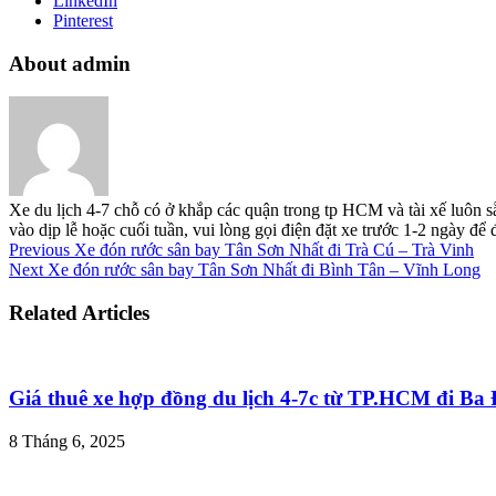
LinkedIn
Pinterest
About admin
Xe du lịch 4-7 chỗ có ở khắp các quận trong tp HCM và tài xế luôn s
vào dịp lễ hoặc cuối tuần, vui lòng gọi điện đặt xe trước 1-2 ngày đ
Previous
Xe đón rước sân bay Tân Sơn Nhất đi Trà Cú – Trà Vinh
Next
Xe đón rước sân bay Tân Sơn Nhất đi Bình Tân – Vĩnh Long
Related Articles
Giá thuê xe hợp đồng du lịch 4-7c từ TP.HCM đi B
8 Tháng 6, 2025