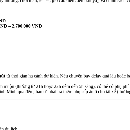
ngày thường, cuối tuần, lễ Tết, giờ cao điểm/đêm khuya), và chính sách
VNĐ
VNĐ – 2.700.000 VNĐ
hút
từ thời gian hạ cánh dự kiến. Nếu chuyến bay delay quá lâu hoặc b
m muộn (thường từ 21h hoặc 22h đêm đến 5h sáng), có thể có phụ ph
Bình Minh qua đêm, bạn sẽ phải trả thêm phụ cấp ăn ở cho tài xế (thư
ến du lịch.