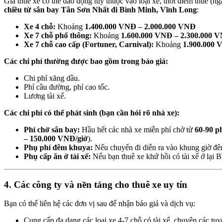
Giá thuê xe có thể dao động tùy thuộc vào loại xe, thời điểm thuê (
chiều từ sân bay Tân Sơn Nhất đi Bình Minh, Vĩnh Long
:
Xe 4 chỗ:
Khoảng
1.400.000 VNĐ – 2.000.000 VNĐ
Xe 7 chỗ phổ thông:
Khoảng
1.600.000 VNĐ – 2.300.000 
Xe 7 chỗ cao cấp (Fortuner, Carnival):
Khoảng
1.900.000 
Các chi phí thường được bao gồm trong báo giá:
Chi phí xăng dầu.
Phí cầu đường, phí cao tốc.
Lương tài xế.
Các chi phí có thể phát sinh (bạn cần hỏi rõ nhà xe):
Phí chờ sân bay:
Hầu hết các nhà xe miễn phí chờ từ
60-90 p
– 150.000 VNĐ/giờ
).
Phụ phí đêm khuya:
Nếu chuyến đi diễn ra vào khung giờ đê
Phụ cấp ăn ở tài xế:
Nếu bạn thuê xe khứ hồi có tài xế ở lại 
4. Các công ty và nền tảng cho thuê xe uy tín
Bạn có thể liên hệ các đơn vị sau để nhận báo giá và dịch vụ:
Cung cấp đa dạng các loại xe 4-7 chỗ có tài xế, chuyên các tuy